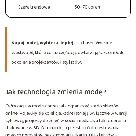
Szafa trendowa
50–70 ubrań
Rz
Kupuj mniej, wybieraj lepiej
– to hasło Vivienne
Westwood, które coraz częściej powtarzają także młode
pokolenia projektantów i stylistów.
Jak technologia zmienia modę?
Cyfryzacja w modzie przestała ograniczać się do sklepów
online. Pojawiły się kolekcje, które istnieją wyłącznie w wersji
cyfrowej, projekty do zdjęć w social mediach, a także ubrania
drukowane w 3D. Dla marek to przestrzeń do testowania
nowych pomysłów bez zużywania tkanin. Dla klientów –