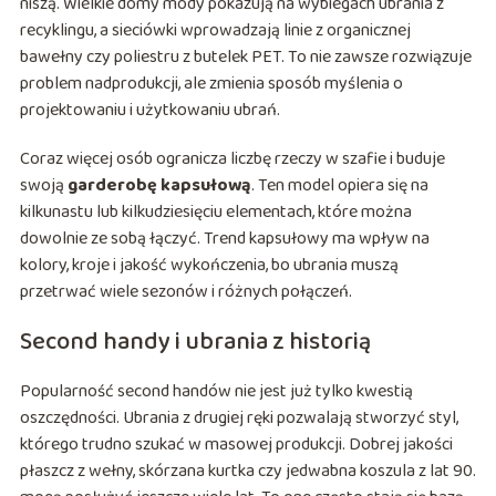
niszą. Wielkie domy mody pokazują na wybiegach ubrania z
recyklingu, a sieciówki wprowadzają linie z organicznej
bawełny czy poliestru z butelek PET. To nie zawsze rozwiązuje
problem nadprodukcji, ale zmienia sposób myślenia o
projektowaniu i użytkowaniu ubrań.
Coraz więcej osób ogranicza liczbę rzeczy w szafie i buduje
swoją
garderobę kapsułową
. Ten model opiera się na
kilkunastu lub kilkudziesięciu elementach, które można
dowolnie ze sobą łączyć. Trend kapsułowy ma wpływ na
kolory, kroje i jakość wykończenia, bo ubrania muszą
przetrwać wiele sezonów i różnych połączeń.
Second handy i ubrania z historią
Popularność second handów nie jest już tylko kwestią
oszczędności. Ubrania z drugiej ręki pozwalają stworzyć styl,
którego trudno szukać w masowej produkcji. Dobrej jakości
płaszcz z wełny, skórzana kurtka czy jedwabna koszula z lat 90.