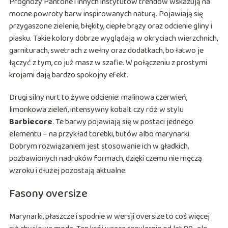
Prognozy Pantone i innych instytutów trendów wskazują na
mocne powroty barw inspirowanych naturą. Pojawiają się
przygaszone zielenie, błękity, ciepłe brązy oraz odcienie gliny i
piasku. Takie kolory dobrze wyglądają w okryciach wierzchnich,
garniturach, swetrach z wełny oraz dodatkach, bo łatwo je
łączyć z tym, co już masz w szafie. W połączeniu z prostymi
krojami dają bardzo spokojny efekt.
Drugi silny nurt to żywe odcienie: malinowa czerwień,
limonkowa zieleń, intensywny kobalt czy róż w stylu
Barbiecore
. Te barwy pojawiają się w postaci jednego
elementu – na przykład torebki, butów albo marynarki.
Dobrym rozwiązaniem jest stosowanie ich w gładkich,
pozbawionych nadruków formach, dzięki czemu nie męczą
wzroku i dłużej pozostają aktualne.
Fasony oversize
Marynarki, płaszcze i spodnie w wersji oversize to coś więcej