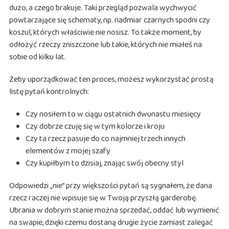
dużo, a czego brakuje. Taki przegląd pozwala wychwycić
powtarzające się schematy, np. nadmiar czarnych spodni czy
koszul, których właściwie nie nosisz. To także moment, by
odłożyć rzeczy zniszczone lub takie, których nie miałeś na
sobie od kilku lat.
Żeby uporządkować ten proces, możesz wykorzystać prostą
listę pytań kontrolnych:
Czy nosiłem to w ciągu ostatnich dwunastu miesięcy
Czy dobrze czuję się w tym kolorze i kroju
Czy ta rzecz pasuje do co najmniej trzech innych
elementów z mojej szafy
Czy kupiłbym to dzisiaj, znając swój obecny styl
Odpowiedzi „nie” przy większości pytań są sygnałem, że dana
rzecz raczej nie wpisuje się w Twoją przyszłą garderobę.
Ubrania w dobrym stanie można sprzedać, oddać lub wymienić
na swapie, dzięki czemu dostaną drugie życie zamiast zalegać