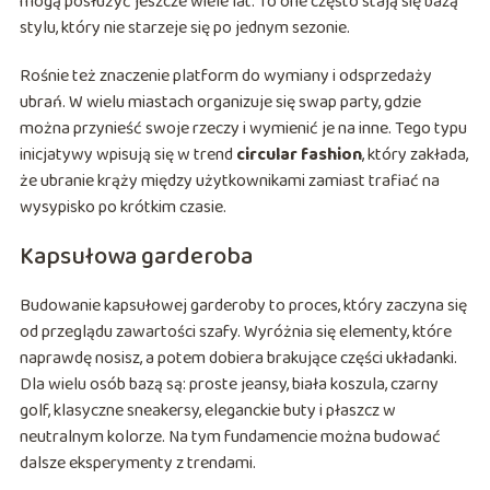
mogą posłużyć jeszcze wiele lat. To one często stają się bazą
stylu, który nie starzeje się po jednym sezonie.
Rośnie też znaczenie platform do wymiany i odsprzedaży
ubrań. W wielu miastach organizuje się swap party, gdzie
można przynieść swoje rzeczy i wymienić je na inne. Tego typu
inicjatywy wpisują się w trend
circular fashion
, który zakłada,
że ubranie krąży między użytkownikami zamiast trafiać na
wysypisko po krótkim czasie.
Kapsułowa garderoba
Budowanie kapsułowej garderoby to proces, który zaczyna się
od przeglądu zawartości szafy. Wyróżnia się elementy, które
naprawdę nosisz, a potem dobiera brakujące części układanki.
Dla wielu osób bazą są: proste jeansy, biała koszula, czarny
golf, klasyczne sneakersy, eleganckie buty i płaszcz w
neutralnym kolorze. Na tym fundamencie można budować
dalsze eksperymenty z trendami.