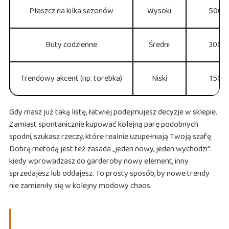
Płaszcz na kilka sezonów
Wysoki
500–8
Buty codzienne
Średni
300–5
Trendowy akcent (np. torebka)
Niski
150–3
Gdy masz już taką listę, łatwiej podejmujesz decyzje w sklepie.
Zamiast spontanicznie kupować kolejną parę podobnych
spodni, szukasz rzeczy, które realnie uzupełniają Twoją szafę.
Dobrą metodą jest też zasada „jeden nowy, jeden wychodzi”:
kiedy wprowadzasz do garderoby nowy element, inny
sprzedajesz lub oddajesz. To prosty sposób, by nowe trendy
nie zamieniły się w kolejny modowy chaos.