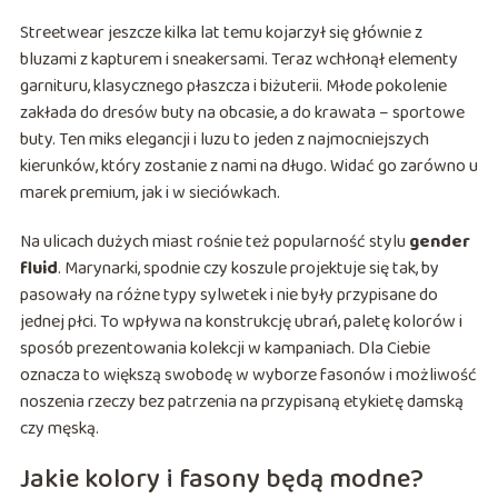
Streetwear jeszcze kilka lat temu kojarzył się głównie z
bluzami z kapturem i sneakersami. Teraz wchłonął elementy
garnituru, klasycznego płaszcza i biżuterii. Młode pokolenie
zakłada do dresów buty na obcasie, a do krawata – sportowe
buty. Ten miks elegancji i luzu to jeden z najmocniejszych
kierunków, który zostanie z nami na długo. Widać go zarówno u
marek premium, jak i w sieciówkach.
Na ulicach dużych miast rośnie też popularność stylu
gender
fluid
. Marynarki, spodnie czy koszule projektuje się tak, by
pasowały na różne typy sylwetek i nie były przypisane do
jednej płci. To wpływa na konstrukcję ubrań, paletę kolorów i
sposób prezentowania kolekcji w kampaniach. Dla Ciebie
oznacza to większą swobodę w wyborze fasonów i możliwość
noszenia rzeczy bez patrzenia na przypisaną etykietę damską
czy męską.
Jakie kolory i fasony będą modne?