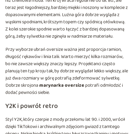
niż chwilowa moda. Ten krój wraca regularnie od lat 80., ale
teraz jest łagodniejszy, bardziej miękki i noszony w komplecie z
dopasowanymi elementami. Luźna góra dobrze wygląda z
wąskimi spodniami, krótszym topem czy spódnicą ołówkową.
Z kolei szerokie spodnie warto łączyć z bardziej dopasowaną
górą, żeby sylwetka nie zginęła w nadmiarze materiału.
Przy wyborze ubrań oversize ważna jest proporcja ramion,
długość rękawów i linia talii. Warto mierzyć kilka rozmiarów,
bo nie zawsze większy znaczy lepszy. Projektanci często
planują ten typ kroju tak, by dobrze wyglądał lekko większy, ale
już dwa rozmiary w górę potrafią zdeformować sylwetkę.
Dobrze skrojona
marynarka oversize
potrafi odmłodzić i
dodać pewności siebie.
Y2K i powrót retro
Styl Y2K, który czerpie z mody przełomu lat 90. i 2000, wrócił
dzięki TikTokowi i archiwalnym zdjęciom gwiazd z tamtego
okresu. Niskie biodra, krótkie topy, błyszczące tkaniny i motywy