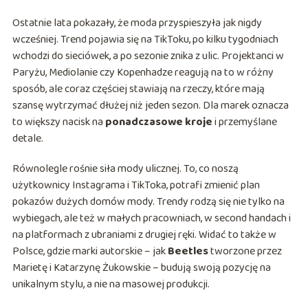
Ostatnie lata pokazały, że moda przyspieszyła jak nigdy
wcześniej. Trend pojawia się na TikToku, po kilku tygodniach
wchodzi do sieciówek, a po sezonie znika z ulic. Projektanci w
Paryżu, Mediolanie czy Kopenhadze reagują na to w różny
sposób, ale coraz częściej stawiają na rzeczy, które mają
szansę wytrzymać dłużej niż jeden sezon. Dla marek oznacza
to większy nacisk na
ponadczasowe kroje
i przemyślane
detale.
Równolegle rośnie siła mody ulicznej. To, co noszą
użytkownicy Instagrama i TikToka, potrafi zmienić plan
pokazów dużych domów mody. Trendy rodzą się nie tylko na
wybiegach, ale też w małych pracowniach, w second handach i
na platformach z ubraniami z drugiej ręki. Widać to także w
Polsce, gdzie marki autorskie – jak
Beetles
tworzone przez
Marietę i Katarzynę Żukowskie – budują swoją pozycję na
unikalnym stylu, a nie na masowej produkcji.