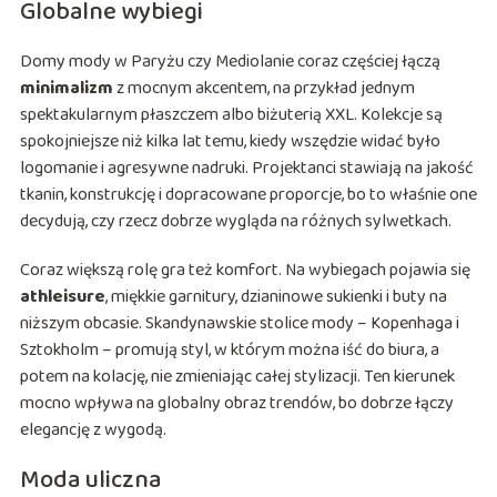
Globalne wybiegi
Domy mody w Paryżu czy Mediolanie coraz częściej łączą
minimalizm
z mocnym akcentem, na przykład jednym
spektakularnym płaszczem albo biżuterią XXL. Kolekcje są
spokojniejsze niż kilka lat temu, kiedy wszędzie widać było
logomanie i agresywne nadruki. Projektanci stawiają na jakość
tkanin, konstrukcję i dopracowane proporcje, bo to właśnie one
decydują, czy rzecz dobrze wygląda na różnych sylwetkach.
Coraz większą rolę gra też komfort. Na wybiegach pojawia się
athleisure
, miękkie garnitury, dzianinowe sukienki i buty na
niższym obcasie. Skandynawskie stolice mody – Kopenhaga i
Sztokholm – promują styl, w którym można iść do biura, a
potem na kolację, nie zmieniając całej stylizacji. Ten kierunek
mocno wpływa na globalny obraz trendów, bo dobrze łączy
elegancję z wygodą.
Moda uliczna