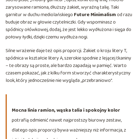
zarysowane ramiona, dłuższy żakiet, wyraźną talię. Taki
garnitur w duchu mediolańskiego
Future Minimalism
od razu
buduje obraz w głowie czytelniczki. Gdy wspominasz o
spódnicy ołówkowej, dodaj, że jest lekko wydłużona i sięga do
połowy łydki, dzięki czemu wydłuża nogi.
Silne wrażenie daje też opis proporcji. Żakiet o kroju litery T,
spódnica w kształcie litery A, szerokie spodnie z lejącej tkaniny
– te obrazy są proste, ale bardzo zapadają w pamięć. Warto
czasem pokazać, jak z kilku form stworzyć charakterystyczny
look, który jednocześnie nie wygląda „przebraniowo”.
Mocna linia ramion, wąska talia i spokojny kolor
potrafią odmienić nawet najprostszy biurowy zestaw,
dlatego opis proporcji bywa ważniejszy niż informacja, z