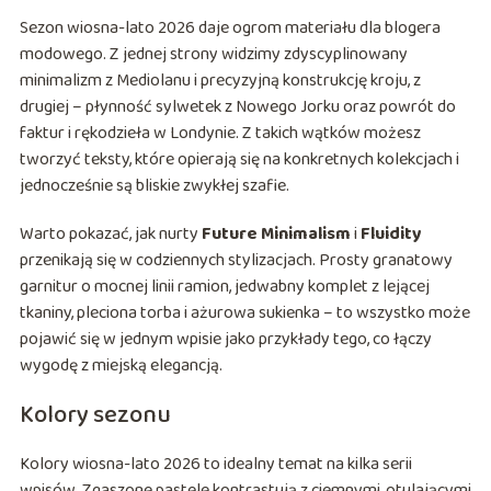
Sezon wiosna-lato 2026 daje ogrom materiału dla blogera
modowego. Z jednej strony widzimy zdyscyplinowany
minimalizm z Mediolanu i precyzyjną konstrukcję kroju, z
drugiej – płynność sylwetek z Nowego Jorku oraz powrót do
faktur i rękodzieła w Londynie. Z takich wątków możesz
tworzyć teksty, które opierają się na konkretnych kolekcjach i
jednocześnie są bliskie zwykłej szafie.
Warto pokazać, jak nurty
Future Minimalism
i
Fluidity
przenikają się w codziennych stylizacjach. Prosty granatowy
garnitur o mocnej linii ramion, jedwabny komplet z lejącej
tkaniny, pleciona torba i ażurowa sukienka – to wszystko może
pojawić się w jednym wpisie jako przykłady tego, co łączy
wygodę z miejską elegancją.
Kolory sezonu
Kolory wiosna-lato 2026 to idealny temat na kilka serii
wpisów. Zgaszone pastele kontrastują z ciemnymi, otulającymi