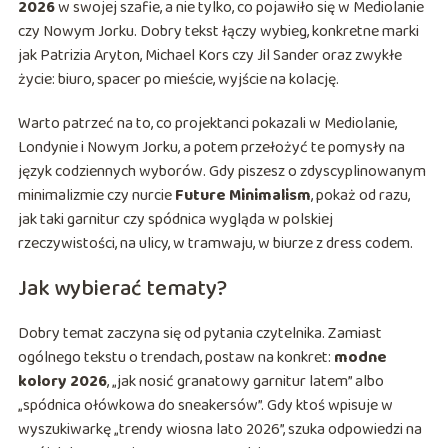
2026
w swojej szafie, a nie tylko, co pojawiło się w Mediolanie
czy Nowym Jorku. Dobry tekst łączy wybieg, konkretne marki
jak Patrizia Aryton, Michael Kors czy Jil Sander oraz zwykłe
życie: biuro, spacer po mieście, wyjście na kolację.
Warto patrzeć na to, co projektanci pokazali w Mediolanie,
Londynie i Nowym Jorku, a potem przełożyć te pomysły na
język codziennych wyborów. Gdy piszesz o zdyscyplinowanym
minimalizmie czy nurcie
Future Minimalism
, pokaż od razu,
jak taki garnitur czy spódnica wygląda w polskiej
rzeczywistości, na ulicy, w tramwaju, w biurze z dress codem.
Jak wybierać tematy?
Dobry temat zaczyna się od pytania czytelnika. Zamiast
ogólnego tekstu o trendach, postaw na konkret:
modne
kolory 2026
, „jak nosić granatowy garnitur latem” albo
„spódnica ołówkowa do sneakersów”. Gdy ktoś wpisuje w
wyszukiwarkę „trendy wiosna lato 2026”, szuka odpowiedzi na