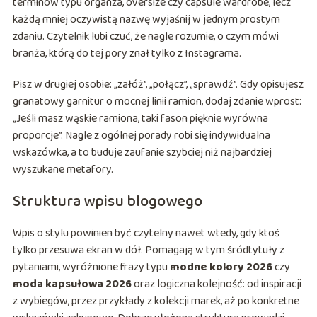
terminów typu organza, oversize czy capsule wardrobe, lecz
każdą mniej oczywistą nazwę wyjaśnij w jednym prostym
zdaniu. Czytelnik lubi czuć, że nagle rozumie, o czym mówi
branża, którą do tej pory znał tylko z Instagrama.
Pisz w drugiej osobie: „załóż”, „połącz”, „sprawdź”. Gdy opisujesz
granatowy garnitur o mocnej linii ramion, dodaj zdanie wprost:
„Jeśli masz wąskie ramiona, taki fason pięknie wyrówna
proporcje”. Nagle z ogólnej porady robi się indywidualna
wskazówka, a to buduje zaufanie szybciej niż najbardziej
wyszukane metafory.
Struktura wpisu blogowego
Wpis o stylu powinien być czytelny nawet wtedy, gdy ktoś
tylko przesuwa ekran w dół. Pomagają w tym śródtytuły z
pytaniami, wyróżnione frazy typu
modne kolory 2026
czy
moda kapsułowa 2026
oraz logiczna kolejność: od inspiracji
z wybiegów, przez przykłady z kolekcji marek, aż po konkretne