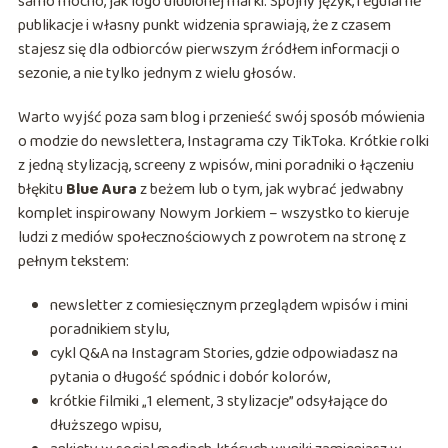
samo mocno, jak logo ulubionej marki. Spójny język, regularne
publikacje i własny punkt widzenia sprawiają, że z czasem
stajesz się dla odbiorców pierwszym źródłem informacji o
sezonie, a nie tylko jednym z wielu głosów.
Warto wyjść poza sam blog i przenieść swój sposób mówienia
o modzie do newslettera, Instagrama czy TikToka. Krótkie rolki
z jedną stylizacją, screeny z wpisów, mini poradniki o łączeniu
błękitu
Blue Aura
z beżem lub o tym, jak wybrać jedwabny
komplet inspirowany Nowym Jorkiem – wszystko to kieruje
ludzi z mediów społecznościowych z powrotem na stronę z
pełnym tekstem:
newsletter z comiesięcznym przeglądem wpisów i mini
poradnikiem stylu,
cykl Q&A na Instagram Stories, gdzie odpowiadasz na
pytania o długość spódnic i dobór kolorów,
krótkie filmiki „1 element, 3 stylizacje” odsyłające do
dłuższego wpisu,