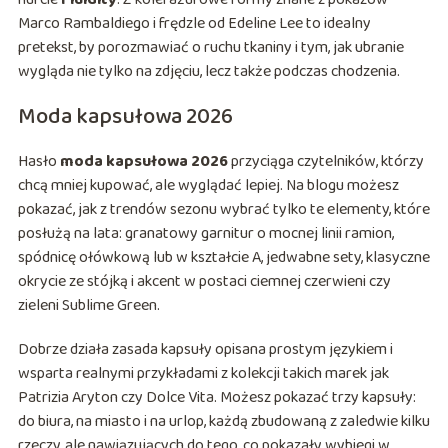
Marco Rambaldiego i frędzle od Edeline Lee to idealny
pretekst, by porozmawiać o ruchu tkaniny i tym, jak ubranie
wygląda nie tylko na zdjęciu, lecz także podczas chodzenia.
Moda kapsułowa 2026
Hasło
moda kapsułowa 2026
przyciąga czytelników, którzy
chcą mniej kupować, ale wyglądać lepiej. Na blogu możesz
pokazać, jak z trendów sezonu wybrać tylko te elementy, które
posłużą na lata: granatowy garnitur o mocnej linii ramion,
spódnicę ołówkową lub w kształcie A, jedwabne sety, klasyczne
okrycie ze stójką i akcent w postaci ciemnej czerwieni czy
zieleni Sublime Green.
Dobrze działa zasada kapsuły opisana prostym językiem i
wsparta realnymi przykładami z kolekcji takich marek jak
Patrizia Aryton czy Dolce Vita. Możesz pokazać trzy kapsuły:
do biura, na miasto i na urlop, każdą zbudowaną z zaledwie kilku
rzeczy, ale nawiązujących do tego, co pokazały wybiegi w