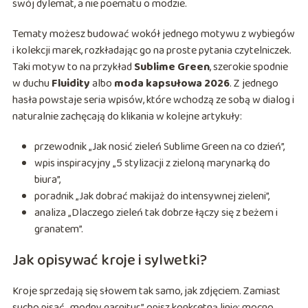
swój dylemat, a nie poematu o modzie.
Tematy możesz budować wokół jednego motywu z wybiegów
i kolekcji marek, rozkładając go na proste pytania czytelniczek.
Taki motyw to na przykład
Sublime Green
, szerokie spodnie
w duchu
Fluidity
albo
moda kapsułowa 2026
. Z jednego
hasła powstaje seria wpisów, które wchodzą ze sobą w dialog i
naturalnie zachęcają do klikania w kolejne artykuły:
przewodnik „Jak nosić zieleń Sublime Green na co dzień”,
wpis inspiracyjny „5 stylizacji z zieloną marynarką do
biura”,
poradnik „Jak dobrać makijaż do intensywnej zieleni”,
analiza „Dlaczego zieleń tak dobrze łączy się z beżem i
granatem”.
Jak opisywać kroje i sylwetki?
Kroje sprzedają się słowem tak samo, jak zdjęciem. Zamiast
sucho pisać „modny garnitur”, opisz konkretną linię: mocno