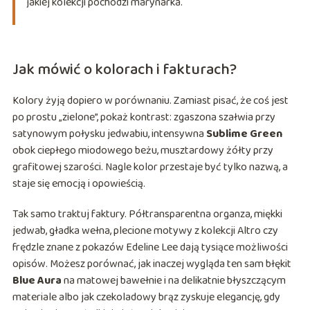
jakiej kolekcji pochodzi marynarka.
Jak mówić o kolorach i fakturach?
Kolory żyją dopiero w porównaniu. Zamiast pisać, że coś jest
po prostu „zielone”, pokaż kontrast: zgaszona szałwia przy
satynowym połysku jedwabiu, intensywna
Sublime Green
obok ciepłego miodowego beżu, musztardowy żółty przy
grafitowej szarości. Nagle kolor przestaje być tylko nazwą, a
staje się emocją i opowieścią.
Tak samo traktuj faktury. Półtransparentna organza, miękki
jedwab, gładka wełna, plecione motywy z kolekcji Altro czy
frędzle znane z pokazów Edeline Lee dają tysiące możliwości
opisów. Możesz porównać, jak inaczej wygląda ten sam błękit
Blue Aura
na matowej bawełnie i na delikatnie błyszczącym
materiale albo jak czekoladowy brąz zyskuje elegancję, gdy