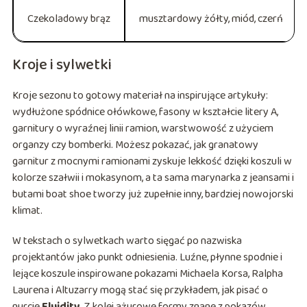
Czekoladowy brąz
musztardowy żółty, miód, czerń
Kroje i sylwetki
Kroje sezonu to gotowy materiał na inspirujące artykuły:
wydłużone spódnice ołówkowe, fasony w kształcie litery A,
garnitury o wyraźnej linii ramion, warstwowość z użyciem
organzy czy bomberki. Możesz pokazać, jak granatowy
garnitur z mocnymi ramionami zyskuje lekkość dzięki koszuli w
kolorze szałwii i mokasynom, a ta sama marynarka z jeansami i
butami boat shoe tworzy już zupełnie inny, bardziej nowojorski
klimat.
W tekstach o sylwetkach warto sięgać po nazwiska
projektantów jako punkt odniesienia. Luźne, płynne spodnie i
lejące koszule inspirowane pokazami Michaela Korsa, Ralpha
Laurena i Altuzarry mogą stać się przykładem, jak pisać o
nurcie
Fluidity
. Z kolei ażurowe formy znane z pokazów