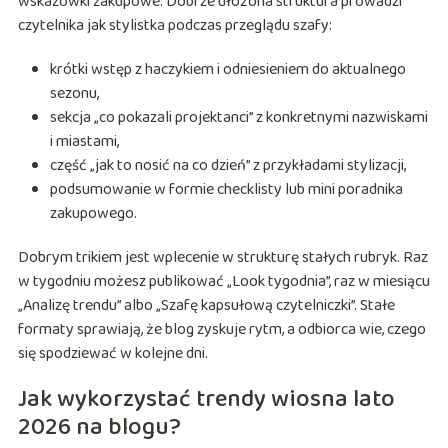
wskazówki zakupowe. Dobrze ułożona struktura prowadzi
czytelnika jak stylistka podczas przeglądu szafy:
krótki wstęp z haczykiem i odniesieniem do aktualnego
sezonu,
sekcja „co pokazali projektanci” z konkretnymi nazwiskami
i miastami,
część „jak to nosić na co dzień” z przykładami stylizacji,
podsumowanie w formie checklisty lub mini poradnika
zakupowego.
Dobrym trikiem jest wplecenie w strukturę stałych rubryk. Raz
w tygodniu możesz publikować „Look tygodnia”, raz w miesiącu
„Analizę trendu” albo „Szafę kapsułową czytelniczki”. Stałe
formaty sprawiają, że blog zyskuje rytm, a odbiorca wie, czego
się spodziewać w kolejne dni.
Jak wykorzystać trendy wiosna lato
2026 na blogu?