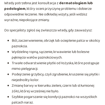
Wtedy potrzebna jest konsultacja z
dermatologiem lub
podologiem
, który oceni przyczynę problemu i dobierze
odpowiednie leczenie. Nie odkładaj wizyty, jeśli widzisz
wyraźne, niepokojące zmiany.
Do specjalisty zgłoś się zwłaszcza wtedy, gdy zauważysz:
Ból, zaczerwienienie, obrzęk lub ocieplenie palca w okolicy
paznokcia.
Wydzielinę ropną, sączenie, krwawienie lub bolesne
pęknięcia wałów paznokciowych.
Trwałe odwarstwienie płytki od łożyska, które postępuje
mimo pielęgnacji.
Podejrzenie grzybicy, czyli zgrubienie, kruszenie się płytki i
niejednolity kolor.
Zmianę barwy w kierunku zieleni, czerni lub stłumionej
żółci, której wcześniej nie było.
Szybkie pogarszanie się kondycji paznokci na wszystkich
palcach naraz.