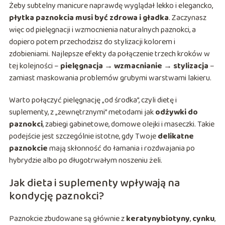
Żeby subtelny manicure naprawdę wyglądał lekko i elegancko,
płytka paznokcia musi być zdrowa i gładka
. Zaczynasz
więc od pielęgnacji i wzmocnienia naturalnych paznokci, a
dopiero potem przechodzisz do stylizacji kolorem i
zdobieniami. Najlepsze efekty da połączenie trzech kroków w
tej kolejności –
pielęgnacja → wzmacnianie → stylizacja
–
zamiast maskowania problemów grubymi warstwami lakieru.
Warto połączyć pielęgnację „od środka”, czyli dietę i
suplementy, z „zewnętrznymi” metodami jak
odżywki do
paznokci
, zabiegi gabinetowe, domowe olejki i maseczki. Takie
podejście jest szczególnie istotne, gdy Twoje
delikatne
paznokcie
mają skłonność do łamania i rozdwajania po
hybrydzie albo po długotrwałym noszeniu żeli.
Jak dieta i suplementy wpływają na
kondycję paznokci?
Paznokcie zbudowane są głównie z
keratynybiotyny
,
cynku
,