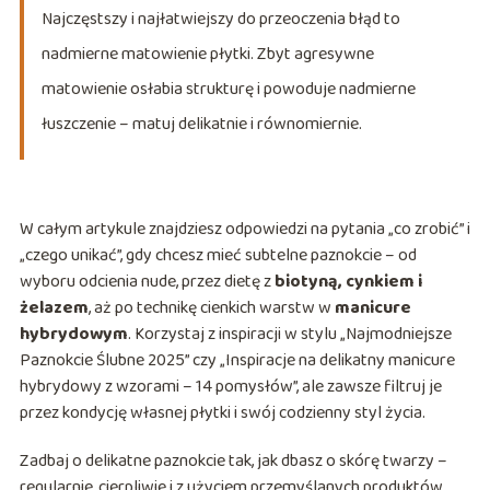
Najczęstszy i najłatwiejszy do przeoczenia błąd to
nadmierne matowienie płytki. Zbyt agresywne
matowienie osłabia strukturę i powoduje nadmierne
łuszczenie – matuj delikatnie i równomiernie.
W całym artykule znajdziesz odpowiedzi na pytania „co zrobić” i
„czego unikać”, gdy chcesz mieć subtelne paznokcie – od
wyboru odcienia nude, przez dietę z
biotyną, cynkiem i
żelazem
, aż po technikę cienkich warstw w
manicure
hybrydowym
. Korzystaj z inspiracji w stylu „Najmodniejsze
Paznokcie Ślubne 2025” czy „Inspiracje na delikatny manicure
hybrydowy z wzorami – 14 pomysłów”, ale zawsze filtruj je
przez kondycję własnej płytki i swój codzienny styl życia.
Zadbaj o delikatne paznokcie tak, jak dbasz o skórę twarzy –
regularnie, cierpliwie i z użyciem przemyślanych produktów