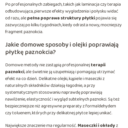
Po profesjonalnych zabiegach, takich jak laminacja czy terapia
odbudowująca, pierwsze efekty wygładzenia i połysku widać
od razu, ale
pełna poprawa struktury płytki
pojawia się
zazwyczaj po kilku tygodniach, kiedy odrasta nowy, mocniejszy
fragment paznokcia.
Jakie domowe sposoby i olejki poprawiają
płytkę paznokcia?
Domowe metody nie zastąpią profesjonalnej
terapii
paznokci
, ale świetnie ją uzupełniają i pomagają utrzymać
efekt na co dzień. Delikatne olejki, kąpiele i maseczki z
naturalnych składników działają łagodnie, a przy
systematycznym stosowaniu naprawdę poprawiają
nawilżenie, elastyczność i wygląd subtelnych paznokci. Są też
bezpieczniejsze niż agresywne preparaty z formaldehydem
czy toluenem, których przy delikatnej płytce lepiej unikać.
Największe znaczenie ma regularność.
Maseczki i okłady
z