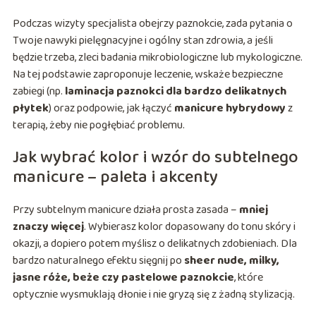
Podczas wizyty specjalista obejrzy paznokcie, zada pytania o
Twoje nawyki pielęgnacyjne i ogólny stan zdrowia, a jeśli
będzie trzeba, zleci badania mikrobiologiczne lub mykologiczne.
Na tej podstawie zaproponuje leczenie, wskaże bezpieczne
zabiegi (np.
laminacja paznokci dla bardzo delikatnych
płytek
) oraz podpowie, jak łączyć
manicure hybrydowy
z
terapią, żeby nie pogłębiać problemu.
Jak wybrać kolor i wzór do subtelnego
manicure – paleta i akcenty
Przy subtelnym manicure działa prosta zasada –
mniej
znaczy więcej
. Wybierasz kolor dopasowany do tonu skóry i
okazji, a dopiero potem myślisz o delikatnych zdobieniach. Dla
bardzo naturalnego efektu sięgnij po
sheer nude, milky,
jasne róże, beże czy pastelowe paznokcie
, które
optycznie wysmuklają dłonie i nie gryzą się z żadną stylizacją.