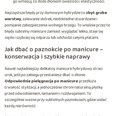
go wmasuj, co doda dłoniom świeżości i elastyczności.
Najczęstsze błędy przy domowym hybrydzie to
zbyt grube
warstwy
, zalewanie skórek, niedokładne utwardzanie i
pomijanie zabezpieczenia wolnego brzegu. To właśnie przez te
błędy subtelny manicure zamiast wyglądać lekko, staje się
ciężki i szybciej się odparza lub odchodzi całymi płatami.
Jak dbać o paznokcie po manicure –
konserwacja i szybkie naprawy
Nawet najładniejszy delikatny manicure hybrydowy straci
urok, jeśli po zabiegu przestaniesz dbać o dłonie.
Odpowiednia pielęgnacja po manicure
przedłuża
trwałość stylizacji, a jednocześnie chroni naturalną płytkę
przed odwodnieniem, łamaniem i rozdwajaniem. To
szczególnie ważne przy subtelnych paznokciach, gdzie widać
każdą nierówność.