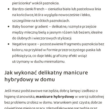
pierścionka” wokół paznokcia.
Bardzo cienki french – cieniutka biała lub pastelowa linia
na końcówce, która wygląda nowocześnie i lekko,
szczególnie na krótkich paznokciach.
Baby boomer gradient – delikatne, rozmyte przejście
między mleczną bielą a jasnym różem lub beżem, idealne
do ślubnych i wieczorowych stylizacji.
Negative space – pozostawienie fragmentu paznokcia bez
koloru, na przykład w formie przezroczystego paska lub
półksiężyca, co daje lekki, graficzny efekt wciąż
utrzymany w duchu minimalizmu.
Jak wykonać delikatny manicure
hybrydowy w domu
Jeśli masz podstawowe narzędzia, dobrą lampę i zadbasz o
higienę stanowiska,
manicure hybrydowy
w wersji subtelnej
bez problemu zrobisz w domu. Warunkiem jest czyste, dobrze
oświetlone miejsce pracy, zdezynfekowane narzędzia oraz