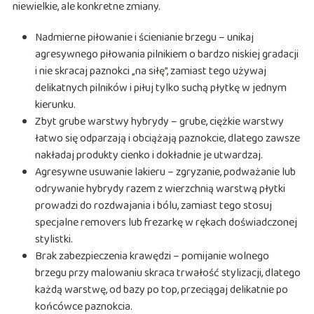
niewielkie, ale konkretne zmiany.
Nadmierne piłowanie i ścienianie brzegu – unikaj
agresywnego piłowania pilnikiem o bardzo niskiej gradacji
i nie skracaj paznokci „na siłę”, zamiast tego używaj
delikatnych pilników i piłuj tylko suchą płytkę w jednym
kierunku.
Zbyt grube warstwy hybrydy – grube, ciężkie warstwy
łatwo się odparzają i obciążają paznokcie, dlatego zawsze
nakładaj produkty cienko i dokładnie je utwardzaj.
Agresywne usuwanie lakieru – zgryzanie, podważanie lub
odrywanie hybrydy razem z wierzchnią warstwą płytki
prowadzi do rozdwajania i bólu, zamiast tego stosuj
specjalne removers lub frezarkę w rękach doświadczonej
stylistki.
Brak zabezpieczenia krawędzi – pomijanie wolnego
brzegu przy malowaniu skraca trwałość stylizacji, dlatego
każdą warstwę, od bazy po top, przeciągaj delikatnie po
końcówce paznokcia.