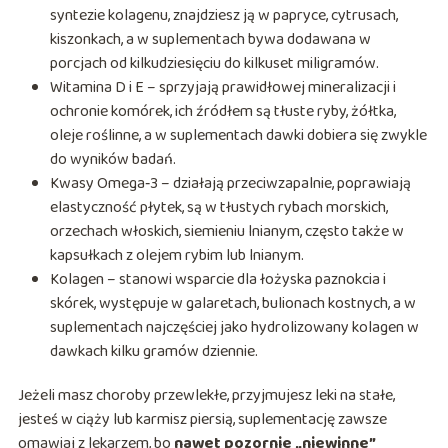
syntezie kolagenu, znajdziesz ją w papryce, cytrusach,
kiszonkach, a w suplementach bywa dodawana w
porcjach od kilkudziesięciu do kilkuset miligramów.
Witamina D i E – sprzyjają prawidłowej mineralizacji i
ochronie komórek, ich źródłem są tłuste ryby, żółtka,
oleje roślinne, a w suplementach dawki dobiera się zwykle
do wyników badań.
Kwasy Omega‑3 – działają przeciwzapalnie, poprawiają
elastyczność płytek, są w tłustych rybach morskich,
orzechach włoskich, siemieniu lnianym, często także w
kapsułkach z olejem rybim lub lnianym.
Kolagen – stanowi wsparcie dla łożyska paznokcia i
skórek, występuje w galaretach, bulionach kostnych, a w
suplementach najczęściej jako hydrolizowany kolagen w
dawkach kilku gramów dziennie.
Jeżeli masz choroby przewlekłe, przyjmujesz leki na stałe,
jesteś w ciąży lub karmisz piersią, suplementację zawsze
omawiaj z lekarzem, bo
nawet pozornie „niewinne”