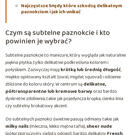
Najczęstsze błędy które szkodzą delikatnym
paznokciom i jak ich unikać
Czym są subtelne paznokcie i kto
powinien je wybrać?
Subtelne paznokcie to manicure, który wygląda jak naturalnie
piękna płytka, tylko delikatnie podkreślona kolorem i
połyskiem. Zazwyczaj mają
krótką lub średnią długość
,
miękko opiłowany kształt (owal, migdał, squoval) i odcienie
zbliżone do koloru skóry. W centrum są
delikatne,
półtransparentne lub kremowe barwy
oraz bardzo
dyskretne zdobienia, takie jak pojedyncza kropka, cienka linia
czy subtelny brokatowy akcent.
Do subtelnych paznokci świetnie pasują odmiany takie jak
milky nails
(mleczna, lekko mętna tafla),
sheer nude
(półprzezroczysty cielisty odcień), bardzo delikatny
French