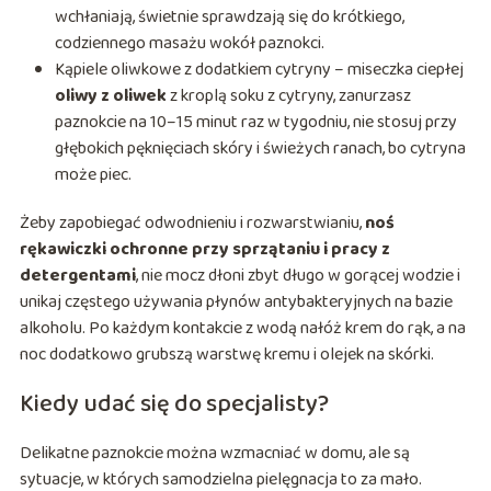
wchłaniają, świetnie sprawdzają się do krótkiego,
codziennego masażu wokół paznokci.
Kąpiele oliwkowe z dodatkiem cytryny – miseczka ciepłej
oliwy z oliwek
z kroplą soku z cytryny, zanurzasz
paznokcie na 10–15 minut raz w tygodniu, nie stosuj przy
głębokich pęknięciach skóry i świeżych ranach, bo cytryna
może piec.
Żeby zapobiegać odwodnieniu i rozwarstwianiu,
noś
rękawiczki ochronne przy sprzątaniu i pracy z
detergentami
, nie mocz dłoni zbyt długo w gorącej wodzie i
unikaj częstego używania płynów antybakteryjnych na bazie
alkoholu. Po każdym kontakcie z wodą nałóż krem do rąk, a na
noc dodatkowo grubszą warstwę kremu i olejek na skórki.
Kiedy udać się do specjalisty?
Delikatne paznokcie można wzmacniać w domu, ale są
sytuacje, w których samodzielna pielęgnacja to za mało.