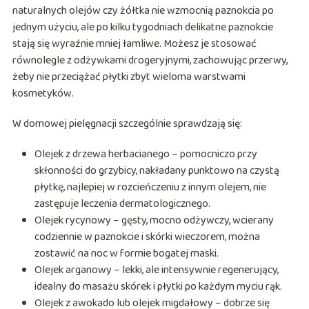
naturalnych olejów czy żółtka nie wzmocnią paznokcia po
jednym użyciu, ale po kilku tygodniach delikatne paznokcie
stają się wyraźnie mniej łamliwe. Możesz je stosować
równolegle z odżywkami drogeryjnymi, zachowując przerwy,
żeby nie przeciążać płytki zbyt wieloma warstwami
kosmetyków.
W domowej pielęgnacji szczególnie sprawdzają się:
Olejek z drzewa herbacianego – pomocniczo przy
skłonności do grzybicy, nakładany punktowo na czystą
płytkę, najlepiej w rozcieńczeniu z innym olejem, nie
zastępuje leczenia dermatologicznego.
Olejek rycynowy – gęsty, mocno odżywczy, wcierany
codziennie w paznokcie i skórki wieczorem, można
zostawić na noc w formie bogatej maski.
Olejek arganowy – lekki, ale intensywnie regenerujący,
idealny do masażu skórek i płytki po każdym myciu rąk.
Olejek z awokado lub olejek migdałowy – dobrze się