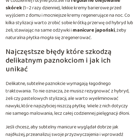
W codziennej rutynie postaw na
regularne olejowanie
skórek
(1–2 razy dziennie), lekkie kremy barierowe przed
wyjściem z domu i mocniejsze kremy regenerujące na noc. Co
kilka stylizacji warto zrobić sobie krótką przerwę od hybryd lub
żeli, stawiając na same odżywki i
manicure japoński
, żeby
naturalna płytka mogła się zregenerować.
Najczęstsze błędy które szkodzą
delikatnym paznokciom i jak ich
unikać
Delikatne, subtelne paznokcie wymagają łagodnego
traktowania. To nie oznacza, że musisz rezygnować z hybryd,
żeli czy pastelowych stylizacji, ale warto wyeliminować
nawyki, które najszybciej niszczą płytkę. Wiele z nich dotyczy
nie samego malowania, lecz całej codziennej pielęgnacji dłoni.
Jeśli chcesz, aby subtelny manicure wyglądał dobrze jak
najdłużej, przeanalizuj swoje przyzwyczajenia i wprowadź