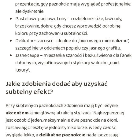
prezentacje, gdy paznokcie mają wyglądać profesjonalnie,
ale dyskretnie.
Pastelowe pudrowe tony – rozbielone róże, lawendy,
brzoskwinie, dobre, gdy chcesz wprowadzić odrobinę
koloru przy zachowaniu subtelności.
Delikatne szarości – idealne do „biurowego minimalizmu”,
szczególnie w odcieniach popielu czy jasnego grafitu.
Jasne taupe – mieszanka szarości i beżu, świetna dla fanek
chłodnych, wyrafinowanych stylizacji w duchu „quiet
luxury”.
Jakie zdobienia dodać aby uzyskać
subtelny efekt?
Przy subtelnych paznokciach zdobienia mają być jedynie
akcentem
, a nie główną atrakcją stylizacji. Najbezpieczniej
jest ozdobić jeden, maksymalnie dwa paznokcie na dłoni,
zostawiając resztę w jednolitym kolorze. Wtedy całość
wygląda lekko, a
delikatne paznokcie
nadal pozostają