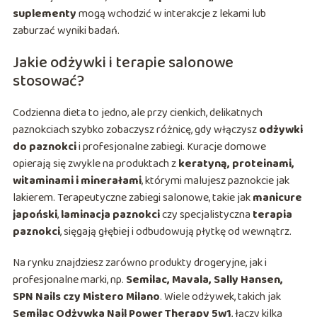
suplementy
mogą wchodzić w interakcje z lekami lub
zaburzać wyniki badań.
Jakie odżywki i terapie salonowe
stosować?
Codzienna dieta to jedno, ale przy cienkich, delikatnych
paznokciach szybko zobaczysz różnicę, gdy włączysz
odżywki
do paznokci
i profesjonalne zabiegi. Kuracje domowe
opierają się zwykle na produktach z
keratyną, proteinami,
witaminami i minerałami
, którymi malujesz paznokcie jak
lakierem. Terapeutyczne zabiegi salonowe, takie jak
manicure
japoński
,
laminacja paznokci
czy specjalistyczna
terapia
paznokci
, sięgają głębiej i odbudowują płytkę od wewnątrz.
Na rynku znajdziesz zarówno produkty drogeryjne, jak i
profesjonalne marki, np.
Semilac, Mavala, Sally Hansen,
SPN Nails czy Mistero Milano
. Wiele odżywek, takich jak
Semilac Odżywka Nail Power Therapy 5w1
, łączy kilka