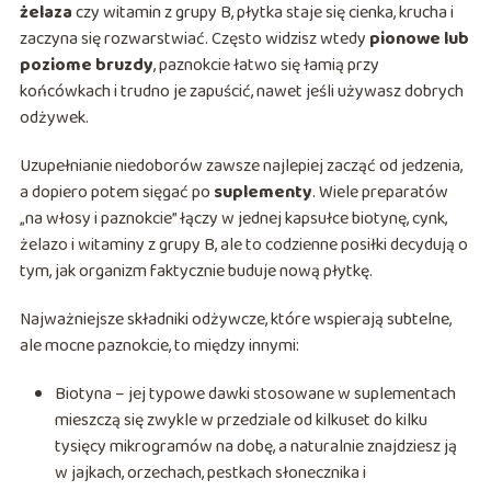
żelaza
czy witamin z grupy B, płytka staje się cienka, krucha i
zaczyna się rozwarstwiać. Często widzisz wtedy
pionowe lub
poziome bruzdy
, paznokcie łatwo się łamią przy
końcówkach i trudno je zapuścić, nawet jeśli używasz dobrych
odżywek.
Uzupełnianie niedoborów zawsze najlepiej zacząć od jedzenia,
a dopiero potem sięgać po
suplementy
. Wiele preparatów
„na włosy i paznokcie” łączy w jednej kapsułce biotynę, cynk,
żelazo i witaminy z grupy B, ale to codzienne posiłki decydują o
tym, jak organizm faktycznie buduje nową płytkę.
Najważniejsze składniki odżywcze, które wspierają subtelne,
ale mocne paznokcie, to między innymi:
Biotyna – jej typowe dawki stosowane w suplementach
mieszczą się zwykle w przedziale od kilkuset do kilku
tysięcy mikrogramów na dobę, a naturalnie znajdziesz ją
w jajkach, orzechach, pestkach słonecznika i