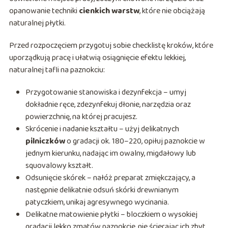
opanowanie techniki
cienkich warstw
, które nie obciążają
naturalnej płytki.
Przed rozpoczęciem przygotuj sobie checklistę kroków, które
uporządkują pracę i ułatwią osiągnięcie efektu lekkiej,
naturalnej tafli na paznokciu:
Przygotowanie stanowiska i dezynfekcja – umyj
dokładnie ręce, zdezynfekuj dłonie, narzędzia oraz
powierzchnię, na której pracujesz.
Skrócenie i nadanie kształtu – użyj delikatnych
pilniczków
o gradacji ok. 180–220, opiłuj paznokcie w
jednym kierunku, nadając im owalny, migdałowy lub
squovalowy kształt.
Odsunięcie skórek – nałóż preparat zmiękczający, a
następnie delikatnie odsuń skórki drewnianym
patyczkiem, unikaj agresywnego wycinania.
Delikatne matowienie płytki – bloczkiem o wysokiej
gradacji lekko zmatów paznokcie, nie ścierając ich zbyt