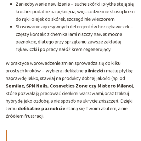
Zaniedbywanie nawilżania – suche skórki i płytka stają się
kruche i podatne na pęknięcia, więc codziennie stosuj krem
do rąk i olejek do skórek, szczególnie wieczorem.
Stosowanie agresywnych detergentów bez rękawiczek –
częsty kontakt z chemikaliami niszczy nawet mocne
paznokcie, dlatego przy sprzątaniu zawsze zakładaj
rękawiczki i po pracy nałóż krem regenerujący.
W praktyce wprowadzenie zmian sprowadza się do kilku
prostych kroków – wybieraj delikatne
pilniczki
i matuj płytkę
naprawdę lekko, stawiaj na produkty dobrej jakości (np. od
Semilac, SPN Nails, Cosmetics Zone czy Mistero Milano
),
które pozwalają pracować cienkimi warstwami, oraz traktuj
hybrydę jako ozdobę, a nie sposób na ukrycie zniszczeń. Dzięki
temu
delikatne paznokcie
staną się Twoim atutem, a nie
źródłem frustracji.