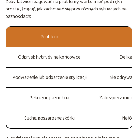
Żeby łatwiej reagować na problemy, warto mieć pod ręką
prostą „ściągę”, jak zachować się przy różnych sytuacjach na
paznokciach:
Problem
Odprysk hybrydy na końcówce
Delikatni
Podważenie lub odparzenie stylizacji
Nie odrywaj la
Pęknięcie paznokcia
Zabezpiecz miejsce
Suche, poszarpane skórki
Nałóż g