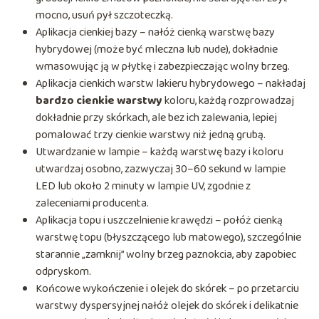
mocno, usuń pył szczoteczką.
Aplikacja cienkiej bazy – nałóż cienką warstwę bazy
hybrydowej (może być mleczna lub nude), dokładnie
wmasowując ją w płytkę i zabezpieczając wolny brzeg.
Aplikacja cienkich warstw lakieru hybrydowego – nakładaj
bardzo cienkie warstwy
koloru, każdą rozprowadzaj
dokładnie przy skórkach, ale bez ich zalewania, lepiej
pomalować trzy cienkie warstwy niż jedną grubą.
Utwardzanie w lampie – każdą warstwę bazy i koloru
utwardzaj osobno, zazwyczaj 30–60 sekund w lampie
LED lub około 2 minuty w lampie UV, zgodnie z
zaleceniami producenta.
Aplikacja topu i uszczelnienie krawędzi – połóż cienką
warstwę topu (błyszczącego lub matowego), szczególnie
starannie „zamknij” wolny brzeg paznokcia, aby zapobiec
odpryskom.
Końcowe wykończenie i olejek do skórek – po przetarciu
warstwy dyspersyjnej nałóż olejek do skórek i delikatnie