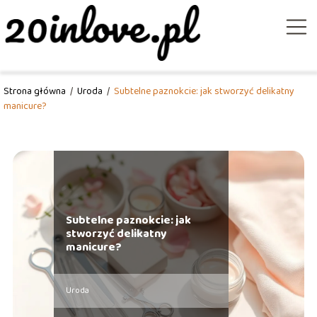
Strona główna
/
Uroda
/
Subtelne paznokcie: jak stworzyć delikatny
manicure?
Subtelne paznokcie: jak
stworzyć delikatny
manicure?
Uroda