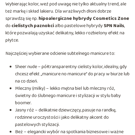
Wybierając kolor, weź pod uwagę nie tylko aktualny trend, ale
też markę i skład lakieru. Dla wrażliwych dłoni dobrze
sprawdzą się np.
hipoalergiczne hybrydy Cosmetics Zone
do
cielistych paznokci
albo pastelowe hybrydy
SPN Nails
,
które pozwalają uzyskać delikatny, lekko rozbielony efekt na
płytce.
Najczęściej wybierane odcienie subtelnego manicure to:
Sheer nude – półtransparentny cielisty kolor, idealny, gdy
chcesz efekt „manicure no manicure” do pracy w biurze lub
na co dzień.
Mleczny (milky) – lekko mętna biel lub mleczny róż,
świetny do ślubnego manicure i stylizacji w stylu baby
boomer.
Jasny róż – delikatnie dziewczęcy, pasuje na randkę,
rodzinne uroczystości i jako delikatny akcent do
pastelowych stylizacji.
Beż – elegancki wybór na spotkania biznesowe i ważne