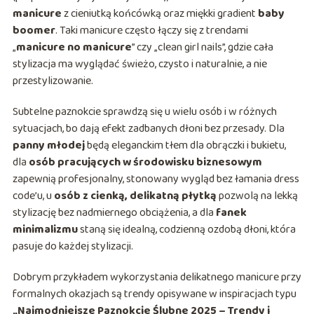
manicure
z cieniutką końcówką oraz miękki gradient
baby
boomer
. Taki manicure często łączy się z trendami
„
manicure no manicure
” czy „clean girl nails”, gdzie cała
stylizacja ma wyglądać świeżo, czysto i naturalnie, a nie
przestylizowanie.
Subtelne paznokcie sprawdzą się u wielu osób i w różnych
sytuacjach, bo dają efekt zadbanych dłoni bez przesady. Dla
panny młodej
będą eleganckim tłem dla obrączki i bukietu,
dla
osób pracujących w środowisku biznesowym
zapewnią profesjonalny, stonowany wygląd bez łamania dress
code’u, u
osób z cienką, delikatną płytką
pozwolą na lekką
stylizację bez nadmiernego obciążenia, a dla
fanek
minimalizmu
staną się idealną, codzienną ozdobą dłoni, która
pasuje do każdej stylizacji.
Dobrym przykładem wykorzystania delikatnego manicure przy
formalnych okazjach są trendy opisywane w inspiracjach typu
„Najmodniejsze Paznokcie Ślubne 2025 – Trendy i