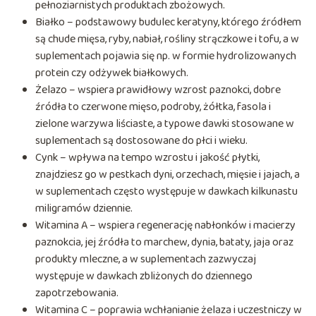
pełnoziarnistych produktach zbożowych.
Białko – podstawowy budulec keratyny, którego źródłem
są chude mięsa, ryby, nabiał, rośliny strączkowe i tofu, a w
suplementach pojawia się np. w formie hydrolizowanych
protein czy odżywek białkowych.
Żelazo – wspiera prawidłowy wzrost paznokci, dobre
źródła to czerwone mięso, podroby, żółtka, fasola i
zielone warzywa liściaste, a typowe dawki stosowane w
suplementach są dostosowane do płci i wieku.
Cynk – wpływa na tempo wzrostu i jakość płytki,
znajdziesz go w pestkach dyni, orzechach, mięsie i jajach, a
w suplementach często występuje w dawkach kilkunastu
miligramów dziennie.
Witamina A – wspiera regenerację nabłonków i macierzy
paznokcia, jej źródła to marchew, dynia, bataty, jaja oraz
produkty mleczne, a w suplementach zazwyczaj
występuje w dawkach zbliżonych do dziennego
zapotrzebowania.
Witamina C – poprawia wchłanianie żelaza i uczestniczy w