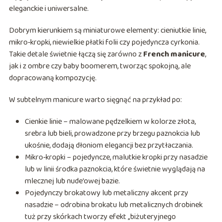
eleganckie i uniwersalne.
Dobrym kierunkiem są miniaturowe elementy: cieniutkie linie,
mikro‑kropki, niewielkie płatki folii czy pojedyncza cyrkonia.
Takie detale świetnie łączą się zarówno z
French manicure
,
jak i z ombre czy baby boomerem, tworząc spokojną, ale
dopracowaną kompozycję.
W subtelnym manicure warto sięgnąć na przykład po:
Cienkie linie – malowane pędzelkiem w kolorze złota,
srebra lub bieli, prowadzone przy brzegu paznokcia lub
ukośnie, dodają dłoniom elegancji bez przytłaczania.
Mikro‑kropki – pojedyncze, malutkie kropki przy nasadzie
lub w linii środka paznokcia, które świetnie wyglądają na
mlecznej lub nude’owej bazie.
Pojedynczy brokatowy lub metaliczny akcent przy
nasadzie – odrobina brokatu lub metalicznych drobinek
tuż przy skórkach tworzy efekt „biżuteryjnego