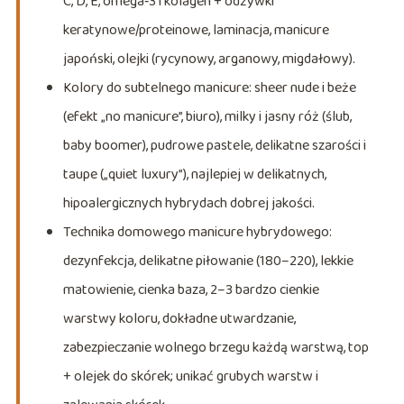
C, D, E, omega‑3 i kolagen + odżywki
keratynowe/proteinowe, laminacja, manicure
japoński, olejki (rycynowy, arganowy, migdałowy).
Kolory do subtelnego manicure: sheer nude i beże
(efekt „no manicure”, biuro), milky i jasny róż (ślub,
baby boomer), pudrowe pastele, delikatne szarości i
taupe („quiet luxury”), najlepiej w delikatnych,
hipoalergicznych hybrydach dobrej jakości.
Technika domowego manicure hybrydowego:
dezynfekcja, delikatne piłowanie (180–220), lekkie
matowienie, cienka baza, 2–3 bardzo cienkie
warstwy koloru, dokładne utwardzanie,
zabezpieczanie wolnego brzegu każdą warstwą, top
+ olejek do skórek; unikać grubych warstw i