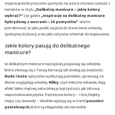
Inspiracje kolorystyczne i pomysły na wzory możesz czerpać z
tematów w stylu
„Delikatny manicure – jakie kolory
wybrać?”
czy galerii
„Inspiracje na delikatny manicure
hybrydowy z wzorami – 14 pomysłów”
. Warto
potraktować je jako punkt wyjścia do stworzenia własnej,
spokojnej stylizacji, a nie jako sztywny schemat do kopiowania.
Jakie kolory pasują do delikatnego
manicure?
W delikatnym manicure najczęściej pojawiają się odcienie,
które zlewają się z Twoją karnacją lub dodają jej świeżości.
Nude i beże
optycznie wydłużają paznokieć, sprawiają, że
dłonie wyglądają smuklej.
Milky
, czyli mleczne odcienie, dają
efekt lekko mętnej, naturalnej przejrzystości, jak zdrowa,
niepomalowana płytka. Pastelowe kolory – róże, błękity,
mięty czy lawendy – idealnie wpisują się w trend
paznokci
pastelowych
, które są eleganckie, ale nie nudne.