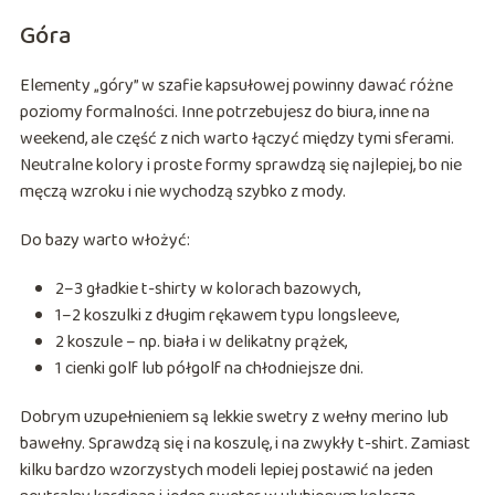
Góra
Elementy „góry” w szafie kapsułowej powinny dawać różne
poziomy formalności. Inne potrzebujesz do biura, inne na
weekend, ale część z nich warto łączyć między tymi sferami.
Neutralne kolory i proste formy sprawdzą się najlepiej, bo nie
męczą wzroku i nie wychodzą szybko z mody.
Do bazy warto włożyć:
2–3 gładkie t-shirty w kolorach bazowych,
1–2 koszulki z długim rękawem typu longsleeve,
2 koszule – np. biała i w delikatny prążek,
1 cienki golf lub półgolf na chłodniejsze dni.
Dobrym uzupełnieniem są lekkie swetry z wełny merino lub
bawełny. Sprawdzą się i na koszulę, i na zwykły t-shirt. Zamiast
kilku bardzo wzorzystych modeli lepiej postawić na jeden