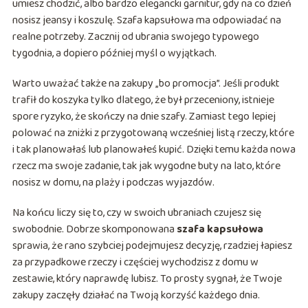
umiesz chodzić, albo bardzo elegancki garnitur, gdy na co dzień
nosisz jeansy i koszulę. Szafa kapsułowa ma odpowiadać na
realne potrzeby. Zacznij od ubrania swojego typowego
tygodnia, a dopiero później myśl o wyjątkach.
Warto uważać także na zakupy „bo promocja”. Jeśli produkt
trafił do koszyka tylko dlatego, że był przeceniony, istnieje
spore ryzyko, że skończy na dnie szafy. Zamiast tego lepiej
polować na zniżki z przygotowaną wcześniej listą rzeczy, które
i tak planowałaś lub planowałeś kupić. Dzięki temu każda nowa
rzecz ma swoje zadanie, tak jak wygodne buty na lato, które
nosisz w domu, na plaży i podczas wyjazdów.
Na końcu liczy się to, czy w swoich ubraniach czujesz się
swobodnie. Dobrze skomponowana
szafa kapsułowa
sprawia, że rano szybciej podejmujesz decyzję, rzadziej łapiesz
za przypadkowe rzeczy i częściej wychodzisz z domu w
zestawie, który naprawdę lubisz. To prosty sygnał, że Twoje
zakupy zaczęły działać na Twoją korzyść każdego dnia.