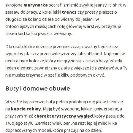
skrojona
marynarka
potrafi zmienić zwykłe jeansy i t-shirt w
zestaw do pracy. Z kolei lekki
trencz
czy prosty płaszcz o
długości za kolano działa od wiosny do jesieni. W
chłodniejszych miesiącach rolę głównej warstwy przejmuje
ciepła kurtka lub płaszcz wełniany.
Dla osób, które dużo się przemieszczają, ważny będzie też
wygodny płaszcz przeciwdeszczowy lub softshell. Najlepiej w
neutralnym kolorze, który nie gryzie się z resztą bazy. Wtedy
jeden element zewnętrzny działa z większością zestawów, a Ty
nie musisz trzymać w szafie kilku podobnych okryć.
Buty i domowe obuwie
W szafie kapsułowej buty pełnią podobną rolę jak w trendzie
na
kapcie rekiny
. Mają być wygodne, lekkie i uniwersalne, a
przy tym mieć
charakterystyczny wygląd
, który pasuje do
Twojego stylu. Zamiast wielu par „na raz”, lepiej mieć kilka
dopracowanych modeli, które pracują na co dzień.