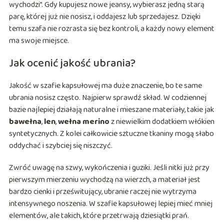
wychodzi”. Gdy kupujesz nowe jeansy, wybierasz jedną starą
parę, której już nie nosisz, i oddajesz lub sprzedajesz. Dzięki
temu szafa nie rozrasta się bez kontroli, a każdy nowy element
ma swoje miejsce.
Jak ocenić jakość ubrania?
Jakość w szafie kapsułowej ma duże znaczenie, bo te same
ubrania nosisz często. Najpierw sprawdź skład. W codziennej
bazie najlepiej działają naturalne i mieszane materiały, takie jak
bawełna
,
len
,
wełna merino
z niewielkim dodatkiem włókien
syntetycznych. Z kolei całkowicie sztuczne tkaniny mogą słabo
oddychać i szybciej się niszczyć.
Zwróć uwagę na szwy, wykończenia i guziki. Jeśli nitki już przy
pierwszym mierzeniu wychodzą na wierzch, a materiał jest
bardzo cienki i prześwitujący, ubranie raczej nie wytrzyma
intensywnego noszenia. W szafie kapsułowej lepiej mieć mniej
elementów, ale takich, które przetrwają dziesiątki prań.