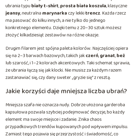
ubrania typu
biały t-shirt
,
prosta biała koszula
, klasyczne
jeansy
, neutralna
marynarka
czy lekki
trencz
. Każda rzecz
ma pasować do kilku innych, a nie tylko do jednego
konkretnego elementu. Dzięki temu z 20–30 sztuk możesz
złożyć kilkadziesiąt zestawów na różne okazje.
Drugim filarem jest spójna paleta kolorów. Najczęściej opiera
się na 2–3 barwach bazowych, takich jak
czerń
,
granat
,
beż
lub szarość, i 1–2 kolorach akcentowych. Taki schemat sprawia,
że ubrania łączą się jak klocki. Nie musisz za każdym razem
zastanawiać się, czy dany sweter „gryzie się” z resztą.
Jakie korzyści daje mniejsza liczba ubrań?
Mniejsza szafa nie oznacza nudy. Dobrze ułożona garderoba
kapsułowa pozwala szybciej podejmować decyzje, bo każdy
element ma swoje miejsce i zadanie. Znika chaos
przypadkowych trendów kupowanych pod wpływem impulsu.
Zamiast tego pojawia się przejrzystość i świadomość, co