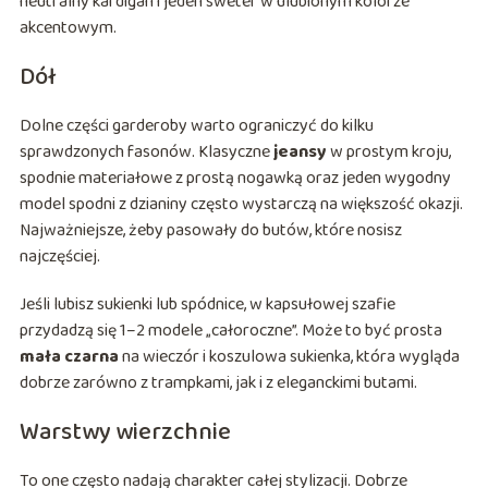
neutralny kardigan i jeden sweter w ulubionym kolorze
akcentowym.
Dół
Dolne części garderoby warto ograniczyć do kilku
sprawdzonych fasonów. Klasyczne
jeansy
w prostym kroju,
spodnie materiałowe z prostą nogawką oraz jeden wygodny
model spodni z dzianiny często wystarczą na większość okazji.
Najważniejsze, żeby pasowały do butów, które nosisz
najczęściej.
Jeśli lubisz sukienki lub spódnice, w kapsułowej szafie
przydadzą się 1–2 modele „całoroczne”. Może to być prosta
mała czarna
na wieczór i koszulowa sukienka, która wygląda
dobrze zarówno z trampkami, jak i z eleganckimi butami.
Warstwy wierzchnie
To one często nadają charakter całej stylizacji. Dobrze