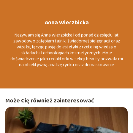
Anna Wierzbicka
Nazywam się Anna Wierzbicka i od ponad dziesięciu lat
zawodowo zgłębiam tajniki świadomej pielęgnacji oraz
wizażu, łącząc pasję do estetyki z rzetelną wiedzą o
składach i technologiach kosmetycznych. Moje
doświadczenie jako redaktorki w sekcji beauty pozwala mi
na obiektywną analizę rynku oraz demaskowanie
marketingowych mitów, które często wprowadzają
konsumentów w błąd. Specjalizuję się w tematach
związanych z dermo-pielęgnacją, zrównoważoną modą
(slow fashion) oraz psychologią koloru wizerunku. Moim
celem jest dostarczanie konkretnych, merytorycznych
Może Cię również zainteresować
wskazówek, które pomagają czytelnikom budować
pewność siebie poprzez autentyczny i przemyślany styl.