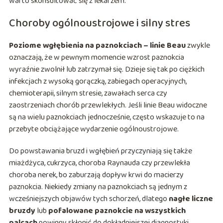
warto skonsultować się z lekarzem.
Choroby ogólnoustrojowe i silny stres
Poziome wgłębienia na paznokciach – linie Beau
zwykle
oznaczają, że w pewnym momencie wzrost paznokcia
wyraźnie zwolnił lub zatrzymał się. Dzieje się tak po ciężkich
infekcjach z wysoką gorączką, zabiegach operacyjnych,
chemioterapii, silnym stresie, zawałach serca czy
zaostrzeniach chorób przewlekłych. Jeśli linie Beau widoczne
są na wielu paznokciach jednocześnie, często wskazuje to na
przebyte obciążające wydarzenie ogólnoustrojowe.
Do powstawania bruzd i wgłębień przyczyniają się także
miażdżyca, cukrzyca, choroba Raynauda czy przewlekła
choroba nerek, bo zaburzają dopływ krwi do macierzy
paznokcia. Niekiedy zmiany na paznokciach są jednym z
wcześniejszych objawów tych schorzeń, dlatego
nagłe liczne
bruzdy
lub
pofalowane paznokcie na wszystkich
palcach
powinny skłonić do dokładniejszej diagnostyki.