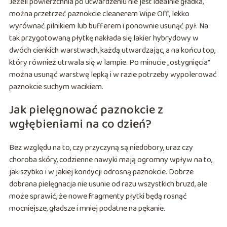
Jeżeli powierzchnia po utwardzeniu nie jest idealnie gładka,
można przetrzeć paznokcie cleanerem Wipe Off, lekko
wyrównać pilnikiem lub bufferem i ponownie usunąć pył. Na
tak przygotowaną płytkę nakłada się lakier hybrydowy w
dwóch cienkich warstwach, każdą utwardzając, a na końcu top,
który również utrwala się w lampie. Po minucie „ostygnięcia”
można usunąć warstwę lepką i w razie potrzeby wypolerować
paznokcie suchym wacikiem.
Jak pielęgnować paznokcie z
wgłębieniami na co dzień?
Bez względu na to, czy przyczyną są niedobory, uraz czy
choroba skóry, codzienne nawyki mają ogromny wpływ na to,
jak szybko i w jakiej kondycji odrosną paznokcie. Dobrze
dobrana pielęgnacja nie usunie od razu wszystkich bruzd, ale
może sprawić, że nowe fragmenty płytki będą rosnąć
mocniejsze, gładsze i mniej podatne na pękanie.