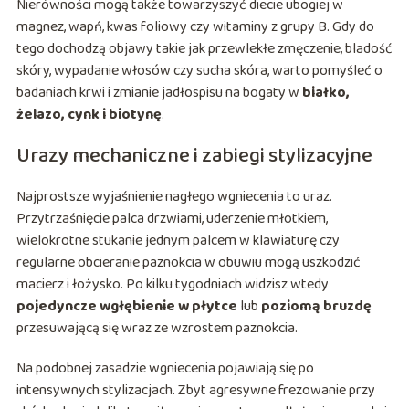
Nierówności mogą także towarzyszyć diecie ubogiej w
magnez, wapń, kwas foliowy czy witaminy z grupy B. Gdy do
tego dochodzą objawy takie jak przewlekłe zmęczenie, bladość
skóry, wypadanie włosów czy sucha skóra, warto pomyśleć o
badaniach krwi i zmianie jadłospisu na bogaty w
białko,
żelazo, cynk i biotynę
.
Urazy mechaniczne i zabiegi stylizacyjne
Najprostsze wyjaśnienie nagłego wgniecenia to uraz.
Przytrzaśnięcie palca drzwiami, uderzenie młotkiem,
wielokrotne stukanie jednym palcem w klawiaturę czy
regularne obcieranie paznokcia w obuwiu mogą uszkodzić
macierz i łożysko. Po kilku tygodniach widzisz wtedy
pojedyncze wgłębienie w płytce
lub
poziomą bruzdę
przesuwającą się wraz ze wzrostem paznokcia.
Na podobnej zasadzie wgniecenia pojawiają się po
intensywnych stylizacjach. Zbyt agresywne frezowanie przy