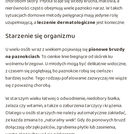
chorobom skóry. Płytka staje się wtedy krucha, matowa, a
nierówności często obejmują wiele paznokci naraz. W takich
sytuacjach domowe metody pielęgnacji mają jedynie rolę
uzupełniającą, a
leczenie dermatologiczne
jest konieczne.
Starzenie się organizmu
U wielu osób wraz z wiekiem pojawiają się
pionowe bruzdy
na paznokciach
. To cienkie linie biegnące od skórek ku
wolnemu brzegowi. U młodych mogą być delikatnie widoczne,
z czasem się pogłębiają, bo paznokcie robią się cieńsze i
bardziej suche. Tego rodzaju pofalowanie zazwyczaj nie wiąże
się z poważną chorobą.
W starszym wieku łatwiej o odwodnienie, niedobory białka,
żelaza czy witamin, a także o zaburzenia tarczycy i krążenia.
Dlatego u osób starszych nie należy automatycznie zakładać,
że każda zmiana to „naturalny wiek”. Gdy do pionowych bruzd
dołączają obrzęki palców, zgrubienia płytki lub zasinienia,