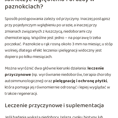
paznokciach?
Sposób postępowania zależy od przyczyny. Inaczej postąpisz
przy pojedynczym wgłębieniu po urazie, a inaczej przy
zmianach związanych z łuszczycą, niedoborami czy
chemioterapią. Wspólne jest jedno – na poprawę trzeba
poczekać. Paznokcie u rąk rosną około 3 mm na miesiąc, u stóp
wolniej, dlatego efekt leczenia i pielęgnacji widoczny jest
dopiero po kilku miesiącach.
Można wyróżnić dwa główne kierunki działania:
leczenie
przyczynowe
(np. wyrównanie niedoborów, terapia choroby
autoimmunologicznej) oraz
pielęgnację i ochronę płytki
,
która pomaga jej równomiernie odrosnąć i lepiej wyglądać w
trakcie regeneracji.
Leczenie przyczynowe i suplementacja
Jeśli badania wykażą niedobory żelaza, cynku, biotyny lub