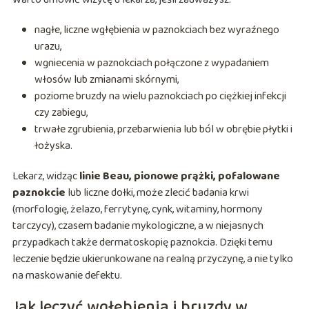
nagłe, liczne wgłębienia w paznokciach bez wyraźnego
urazu,
wgniecenia w paznokciach połączone z wypadaniem
włosów lub zmianami skórnymi,
poziome bruzdy na wielu paznokciach po ciężkiej infekcji
czy zabiegu,
trwałe zgrubienia, przebarwienia lub ból w obrębie płytki i
łożyska.
Lekarz, widząc
linie Beau, pionowe prążki, pofalowane
paznokcie
lub liczne dołki, może zlecić badania krwi
(morfologię, żelazo, ferrytynę, cynk, witaminy, hormony
tarczycy), czasem badanie mykologiczne, a w niejasnych
przypadkach także dermatoskopię paznokcia. Dzięki temu
leczenie będzie ukierunkowane na realną przyczynę, a nie tylko
na maskowanie defektu.
Jak leczyć wgłębienia i bruzdy w