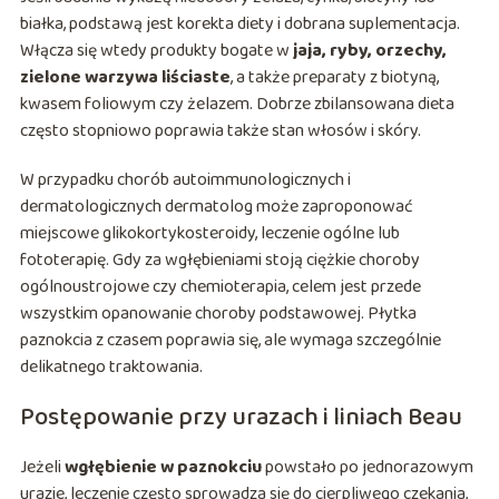
białka, podstawą jest korekta diety i dobrana suplementacja.
Włącza się wtedy produkty bogate w
jaja, ryby, orzechy,
zielone warzywa liściaste
, a także preparaty z biotyną,
kwasem foliowym czy żelazem. Dobrze zbilansowana dieta
często stopniowo poprawia także stan włosów i skóry.
W przypadku chorób autoimmunologicznych i
dermatologicznych dermatolog może zaproponować
miejscowe glikokortykosteroidy, leczenie ogólne lub
fototerapię. Gdy za wgłębieniami stoją ciężkie choroby
ogólnoustrojowe czy chemioterapia, celem jest przede
wszystkim opanowanie choroby podstawowej. Płytka
paznokcia z czasem poprawia się, ale wymaga szczególnie
delikatnego traktowania.
Postępowanie przy urazach i liniach Beau
Jeżeli
wgłębienie w paznokciu
powstało po jednorazowym
urazie, leczenie często sprowadza się do cierpliwego czekania,