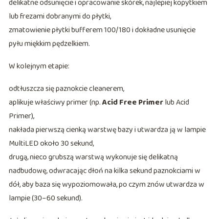
delikatne odsunięcie i opracowanie skórek, najlepiej kopytkiem
lub frezami dobranymi do płytki,
zmatowienie płytki bufferem 100/180 i dokładne usunięcie
pyłu miękkim pędzelkiem.
W kolejnym etapie:
odtłuszcza się paznokcie cleanerem,
aplikuje właściwy primer (np.
Acid Free Primer
lub Acid
Primer),
nakłada pierwszą cienką warstwę bazy i utwardza ją w lampie
MultiLED około 30 sekund,
drugą, nieco grubszą warstwą wykonuje się delikatną
nadbudowę, odwracając dłoń na kilka sekund paznokciami w
dół, aby baza się wypoziomowała, po czym znów utwardza w
lampie (30–60 sekund).