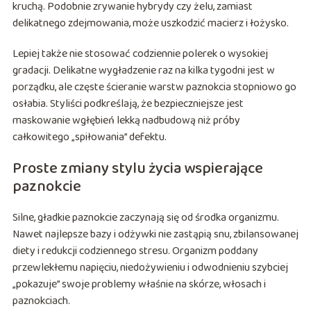
kruchą. Podobnie zrywanie hybrydy czy żelu, zamiast
delikatnego zdejmowania, może uszkodzić macierz i łożysko.
Lepiej także nie stosować codziennie polerek o wysokiej
gradacji. Delikatne wygładzenie raz na kilka tygodni jest w
porządku, ale częste ścieranie warstw paznokcia stopniowo go
osłabia. Styliści podkreślają, że bezpieczniejsze jest
maskowanie wgłębień lekką nadbudową niż próby
całkowitego „spiłowania” defektu.
Proste zmiany stylu życia wspierające
paznokcie
Silne, gładkie paznokcie zaczynają się od środka organizmu.
Nawet najlepsze bazy i odżywki nie zastąpią snu, zbilansowanej
diety i redukcji codziennego stresu. Organizm poddany
przewlekłemu napięciu, niedożywieniu i odwodnieniu szybciej
„pokazuje” swoje problemy właśnie na skórze, włosach i
paznokciach.