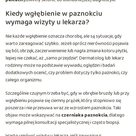
Kiedy wgłębienie w paznokciu
wymaga wizyty u lekarza?
Nie każde wgłębienie oznacza chorobę, ale są sytuacje, gdy
warto zareagować szybko. Jeżeli oprócz nierówności pojawia
się ból, obrzęk, zaczerwienienie lub nagła zmiana koloru płytki,
lepiej nie czekać, aż „samo przejdzie”. Dermatolog lub lekarz
rodzinny może na podstawie wywiadu, oględzin i badań
dodatkowych ocenić, czy problem dotyczy tylko paznokci, czy
całego organizmu.
Szczególnie czujnym trzeba być, gdy w obrębie bruzdy lub przy
wgłębieniu pojawia się ciemny prążek, który stopniowo się
poszerza i nie przesuwa wraz ze wzrostem paznokcia. Taki
objaw może wskazywać na
czerniaka paznokcia
, dlatego
wymaga pilnej konsultacji specjalistycznej i często biopsji.
Warto umówić wizytę u lekarza, jeśli zauważysz: