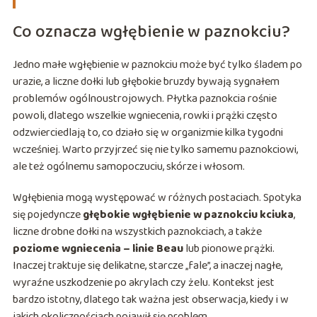
Co oznacza wgłębienie w paznokciu?
Jedno małe wgłębienie w paznokciu może być tylko śladem po
urazie, a liczne dołki lub głębokie bruzdy bywają sygnałem
problemów ogólnoustrojowych. Płytka paznokcia rośnie
powoli, dlatego wszelkie wgniecenia, rowki i prążki często
odzwierciedlają to, co działo się w organizmie kilka tygodni
wcześniej. Warto przyjrzeć się nie tylko samemu paznokciowi,
ale też ogólnemu samopoczuciu, skórze i włosom.
Wgłębienia mogą występować w różnych postaciach. Spotyka
się pojedyncze
głębokie wgłębienie w paznokciu kciuka
,
liczne drobne dołki na wszystkich paznokciach, a także
poziome wgniecenia – linie Beau
lub pionowe prążki.
Inaczej traktuje się delikatne, starcze „fale”, a inaczej nagłe,
wyraźne uszkodzenie po akrylach czy żelu. Kontekst jest
bardzo istotny, dlatego tak ważna jest obserwacja, kiedy i w
jakich okolicznościach pojawił się problem.