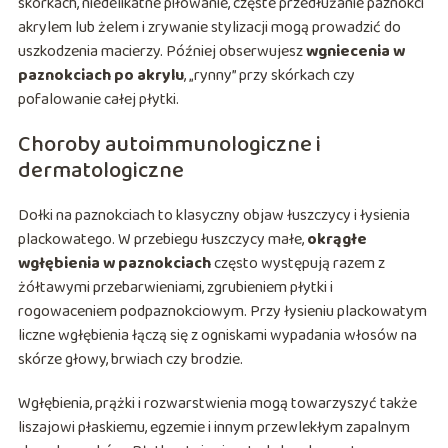
skórkach, niedelikatne piłowanie, częste przedłużanie paznokci
akrylem lub żelem i zrywanie stylizacji mogą prowadzić do
uszkodzenia macierzy. Później obserwujesz
wgniecenia w
paznokciach po akrylu
, „rynny” przy skórkach czy
pofalowanie całej płytki.
Choroby autoimmunologiczne i
dermatologiczne
Dołki na paznokciach to klasyczny objaw łuszczycy i łysienia
plackowatego. W przebiegu łuszczycy małe,
okrągłe
wgłębienia w paznokciach
często występują razem z
żółtawymi przebarwieniami, zgrubieniem płytki i
rogowaceniem podpaznokciowym. Przy łysieniu plackowatym
liczne wgłębienia łączą się z ogniskami wypadania włosów na
skórze głowy, brwiach czy brodzie.
Wgłębienia, prążki i rozwarstwienia mogą towarzyszyć także
liszajowi płaskiemu, egzemie i innym przewlekłym zapalnym