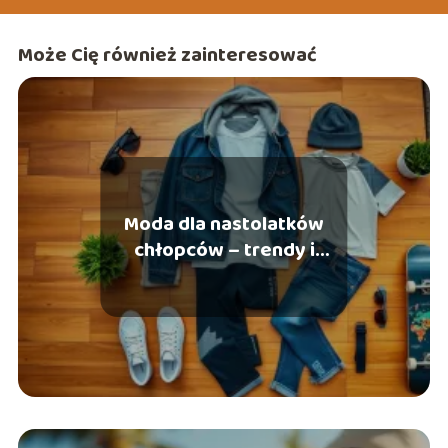
(slow fashion) oraz psychologią koloru wizerunku. Moim
celem jest dostarczanie konkretnych, merytorycznych
Może Cię również zainteresować
wskazówek, które pomagają czytelnikom budować
pewność siebie poprzez autentyczny i przemyślany styl.
Moda dla nastolatków
chłopców – trendy i
stylizacje