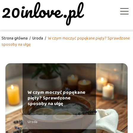
Strona główna
/
Uroda
/
W czym moczyć popękane pięty? Sprawdzone
sposoby na ulgę
W czym moczyć popękane
pięty? Sprawdzone
sposoby na ulgę
Uroda