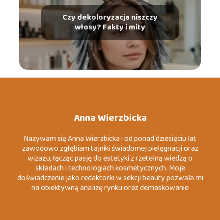
Czy dekoloryzacja niszczy
włosy? Fakty i mity
Anna Wierzbicka
Nazywam się Anna Wierzbicka i od ponad dziesięciu lat
zawodowo zgłębiam tajniki świadomej pielęgnacji oraz
wizażu, łącząc pasję do estetyki z rzetelną wiedzą o
składach i technologiach kosmetycznych. Moje
doświadczenie jako redaktorki w sekcji beauty pozwala mi
na obiektywną analizę rynku oraz demaskowanie
marketingowych mitów, które często wprowadzają
konsumentów w błąd. Specjalizuję się w tematach
związanych z dermo-pielęgnacją, zrównoważoną modą