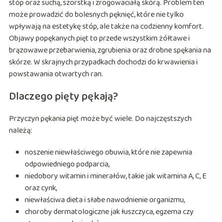
stóp oraz suchą, szorstką i zrogowaciałą skórą. Problem ten
może prowadzić do bolesnych pęknięć, które nie tylko
wpływają na estetykę stóp, ale także na codzienny komfort.
Objawy popękanych pięt to przede wszystkim żółtawe i
brązowawe przebarwienia, zgrubienia oraz drobne spękania na
skórze. W skrajnych przypadkach dochodzi do krwawienia i
powstawania otwartych ran.
Dlaczego pięty pękają?
Przyczyn pękania pięt może być wiele. Do najczęstszych
należą:
noszenie niewłaściwego obuwia, które nie zapewnia
odpowiedniego podparcia,
niedobory witamin i minerałów, takie jak witamina A, C, E
oraz cynk,
niewłaściwa dieta i słabe nawodnienie organizmu,
choroby dermatologiczne jak łuszczyca, egzema czy