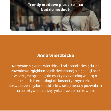
Trendy modowe plus size – co
będzie modne?
Anna Wierzbicka
Nazywam się Anna Wierzbicka i od ponad dziesięciu lat
zawodowo zgłębiam tajniki świadomej pielęgnacji oraz
wizażu, łącząc pasję do estetyki z rzetelną wiedzą o
składach i technologiach kosmetycznych. Moje
doświadczenie jako redaktorki w sekcji beauty pozwala mi
na obiektywną analizę rynku oraz demaskowanie
marketingowych mitów, które często wprowadzają
konsumentów w błąd. Specjalizuję się w tematach
związanych z dermo-pielęgnacją, zrównoważoną modą
(slow fashion) oraz psychologią koloru wizerunku. Moim