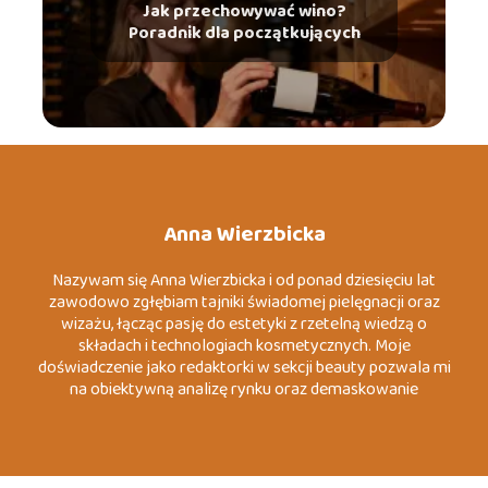
Jak przechowywać wino?
Poradnik dla początkujących
Anna Wierzbicka
Nazywam się Anna Wierzbicka i od ponad dziesięciu lat
zawodowo zgłębiam tajniki świadomej pielęgnacji oraz
wizażu, łącząc pasję do estetyki z rzetelną wiedzą o
składach i technologiach kosmetycznych. Moje
doświadczenie jako redaktorki w sekcji beauty pozwala mi
na obiektywną analizę rynku oraz demaskowanie
marketingowych mitów, które często wprowadzają
konsumentów w błąd. Specjalizuję się w tematach
związanych z dermo-pielęgnacją, zrównoważoną modą
(slow fashion) oraz psychologią koloru wizerunku. Moim