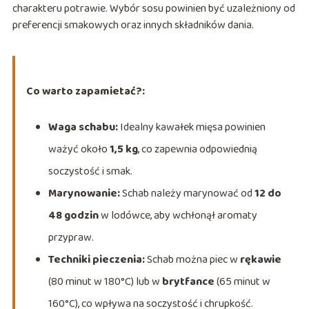
charakteru potrawie. Wybór sosu powinien być uzależniony od
preferencji smakowych oraz innych składników dania.
Co warto zapamietać?:
Waga schabu:
Idealny kawałek mięsa powinien
ważyć około
1,5 kg
, co zapewnia odpowiednią
soczystość i smak.
Marynowanie:
Schab należy marynować od
12 do
48 godzin
w lodówce, aby wchłonął aromaty
przypraw.
Techniki pieczenia:
Schab można piec w
rękawie
(80 minut w 180°C) lub w
brytfance
(65 minut w
160°C), co wpływa na soczystość i chrupkość.