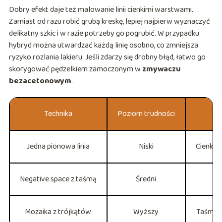
Dobry efekt daje też malowanie linii cienkimi warstwami.
Zamiast od razu robić grubą kreskę, lepiej najpierw wyznaczyć
delikatny szkic i w razie potrzeby go pogrubić. W przypadku
hybryd można utwardzać każdą linię osobno, co zmniejsza
ryzyko rozlania lakieru. Jeśli zdarzy się drobny błąd, łatwo go
skorygować pędzelkiem zamoczonym w
zmywaczu
bezacetonowym
.
Technika
Poziom trudności
Jedna pionowa linia
Niski
Cienki 
Negative space z taśmą
Średni
Mozaika z trójkątów
Wyższy
Taśma, 