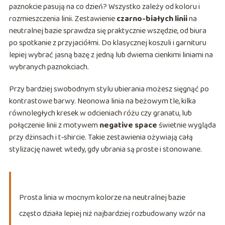
paznokcie pasują na co dzień? Wszystko zależy od koloru i
rozmieszczenia linii. Zestawienie
czarno-białych linii
na
neutralnej bazie sprawdza się praktycznie wszędzie, od biura
po spotkanie z przyjaciółmi. Do klasycznej koszuli i garnituru
lepiej wybrać jasną bazę z jedną lub dwiema cienkimi liniami na
wybranych paznokciach.
Przy bardziej swobodnym stylu ubierania możesz sięgnąć po
kontrastowe barwy. Neonowa linia na beżowym tle, kilka
równoległych kresek w odcieniach różu czy granatu, lub
połączenie linii z motywem
negative space
świetnie wygląda
przy dżinsach i t‑shircie. Takie zestawienia ożywiają całą
stylizację nawet wtedy, gdy ubrania są proste i stonowane.
Prosta linia w mocnym kolorze na neutralnej bazie
często działa lepiej niż najbardziej rozbudowany wzór na