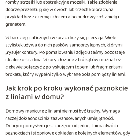
romby, strzałki lub abstrakcyjne mozaiki. Takie zdobienia
dobrze prezentują się w dwóch lub trzech kolorach, na
przykład beż z czernią i złotem albo pudrowy róż z bielą i
granatem.
W bardziej graficznych wzorach liczy się precyzja. Wiele
stylistek używa do nich pasków samoprzylepnych, którymi
„rysuje” kontury. Po pomalowaniu i zdjęciu taśmy pozostaje
idealnie ostra linia. Wzory złożone z trójkątów można też
ciekawie połączyć z połyskującym topem lub fragmentami
brokatu, który wypełni tylko wybrane pola pomiędzy liniami.
Jak krok po kroku wykonać paznokcie
z liniami w domu?
Domowy manicure z liniami nie musi być trudny. Wymaga
raczej dokładności niż zaawansowanych umiejętności.
Dobrym pomysłem jest zaczęcie od jednej linii na dwóch
paznokciach i stopniowe dokładanie kolejnych elementów, gdy