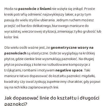
Moda na
paznokcie z liniami
nie wzięła się znikąd. Proste
kreski potrafią odmienić najzwyklejszy lakier, a przy tym
pasują do wielu stylów ubierania. Jednym ruchem możesz
przejść od bardzo delikatnego, biurowego manicure do
wyrazistej, wieczorowej stylizacji, zmieniając tylko grubość lub
kolor linii.
Dla wielu osób ważne jest, że
geometryczne wzory na
paznokciach
są elastyczne. Dobrze wyglądają na krótkiej
płytce, gdzie cienkie linie wysmuklają paznokieć. Na długiej
płytce pozwalają z kolei na rozbudowane kompozycje z
trójkątami, rombami i motywem
negative space
. Taki
manicure łatwo dopasować do kształtu paznokci: migdałki,
kwadraty czy owal zyskują zupełnie inny charakter, gdy pojawi
się na nich kilka zaplanowanych linii.
Jak dopasować linie do kształtu i długości
paznokci?