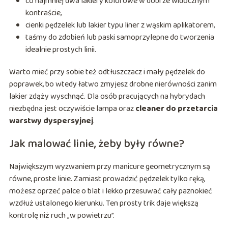
co najmniej dwa lakiery kolorowe w dobrze widocznym
kontraście,
cienki pędzelek lub lakier typu liner z wąskim aplikatorem,
taśmy do zdobień lub paski samoprzylepne do tworzenia
idealnie prostych linii.
Warto mieć przy sobie też odtłuszczacz i mały pędzelek do
poprawek, bo wtedy łatwo zmyjesz drobne nierówności zanim
lakier zdąży wyschnąć. Dla osób pracujących na hybrydach
niezbędna jest oczywiście lampa oraz
cleaner do przetarcia
warstwy dyspersyjnej
.
Jak malować linie, żeby były równe?
Największym wyzwaniem przy manicure geometrycznym są
równe, proste linie. Zamiast prowadzić pędzelek tylko ręką,
możesz oprzeć palce o blat i lekko przesuwać cały paznokieć
wzdłuż ustalonego kierunku. Ten prosty trik daje większą
kontrolę niż ruch „w powietrzu”.