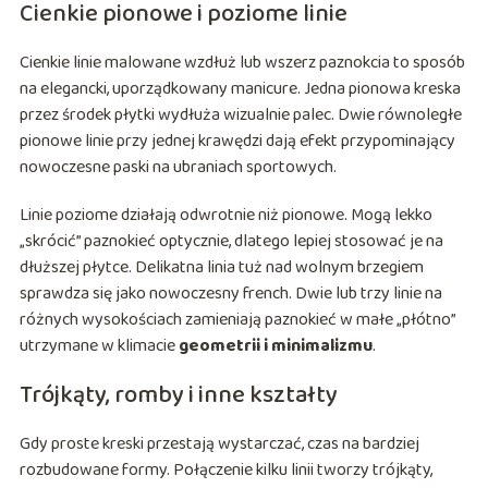
Cienkie pionowe i poziome linie
Cienkie linie malowane wzdłuż lub wszerz paznokcia to sposób
na elegancki, uporządkowany manicure. Jedna pionowa kreska
przez środek płytki wydłuża wizualnie palec. Dwie równoległe
pionowe linie przy jednej krawędzi dają efekt przypominający
nowoczesne paski na ubraniach sportowych.
Linie poziome działają odwrotnie niż pionowe. Mogą lekko
„skrócić” paznokieć optycznie, dlatego lepiej stosować je na
dłuższej płytce. Delikatna linia tuż nad wolnym brzegiem
sprawdza się jako nowoczesny french. Dwie lub trzy linie na
różnych wysokościach zamieniają paznokieć w małe „płótno”
utrzymane w klimacie
geometrii i minimalizmu
.
Trójkąty, romby i inne kształty
Gdy proste kreski przestają wystarczać, czas na bardziej
rozbudowane formy. Połączenie kilku linii tworzy trójkąty,