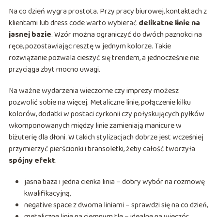
Na co dzień wygra prostota. Przy pracy biurowej, kontaktach z
klientami lub dress code warto wybierać
delikatne linie na
jasnej bazie
. Wzór można ograniczyć do dwóch paznokci na
ręce, pozostawiając resztę w jednym kolorze. Takie
rozwiązanie pozwala cieszyć się trendem, a jednocześnie nie
przyciąga zbyt mocno uwagi.
Na ważne wydarzenia wieczorne czy imprezy możesz
pozwolić sobie na więcej. Metaliczne linie, połączenie kilku
kolorów, dodatki w postaci cyrkonii czy połyskujących pyłków
wkomponowanych między linie zamieniają manicure w
biżuterię dla dłoni. W takich stylizacjach dobrze jest wcześniej
przymierzyć pierścionki i bransoletki, żeby całość tworzyła
spójny efekt
.
jasna baza i jedna cienka linia – dobry wybór na rozmowę
kwalifikacyjną,
negative space z dwoma liniami – sprawdzi się na co dzień,
metaliczne linie na ciemnym tle – idealne na wieczór,