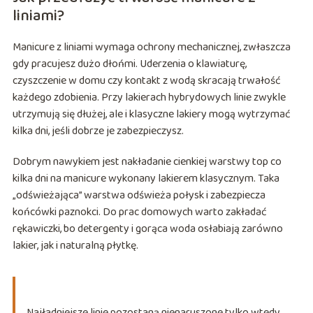
liniami?
Manicure z liniami wymaga ochrony mechanicznej, zwłaszcza
gdy pracujesz dużo dłońmi. Uderzenia o klawiaturę,
czyszczenie w domu czy kontakt z wodą skracają trwałość
każdego zdobienia. Przy lakierach hybrydowych linie zwykle
utrzymują się dłużej, ale i klasyczne lakiery mogą wytrzymać
kilka dni, jeśli dobrze je zabezpieczysz.
Dobrym nawykiem jest nakładanie cienkiej warstwy top co
kilka dni na manicure wykonany lakierem klasycznym. Taka
„odświeżająca” warstwa odświeża połysk i zabezpiecza
końcówki paznokci. Do prac domowych warto zakładać
rękawiczki, bo detergenty i gorąca woda osłabiają zarówno
lakier, jak i naturalną płytkę.
Najładniejsze linie pozostaną nienaruszone tylko wtedy,