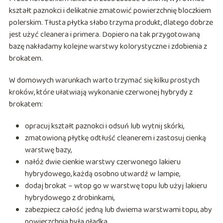
kształt paznokci i delikatnie zmatowić powierzchnię bloczkiem
polerskim. Tłusta płytka słabo trzyma produkt, dlatego dobrze
jest użyć cleanera i primera. Dopiero na tak przygotowaną
bazę nakładamy kolejne warstwy kolorystyczne i zdobienia z
brokatem.
W domowych warunkach warto trzymać się kilku prostych
kroków, które ułatwiają wykonanie czerwonej hybrydy z
brokatem:
opracuj kształt paznokci i odsuń lub wytnij skórki,
zmatowioną płytkę odtłuść cleanerem i zastosuj cienką
warstwę bazy,
nałóż dwie cienkie warstwy czerwonego lakieru
hybrydowego, każdą osobno utwardź w lampie,
dodaj brokat – wtop go w warstwę topu lub użyj lakieru
hybrydowego z drobinkami,
zabezpiecz całość jedną lub dwiema warstwami topu, aby
powierzchnia była gładka.