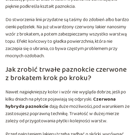
pięknie podkreśla kształt paznokcia.
Do stworzenia linii przydatne są taśmy do zdobień albo bardzo
cienki pędzelek. Na już utwardzony czerwony lakier nanosimy
wzór z brokatem, a potem zabezpieczamy wszystko warstwą
topu. Efekt końcowy to gładka powierzchnia, która nie
zaczepia się o ubrania, co bywa częstym problemem przy
mocnych ozdobach.
Jak zrobić trwałe paznokcie czerwone
z brokatem krok po kroku?
Nawet najpiękniejszy kolor i wzór nie wygląda dobrze, jeśli po
kilku dniach na płytce pojawiają się odpryski.
Czerwona
hybryda paznokcie
dają duże możliwości, pod warunkiem że
zastosujesz poprawną technikę. Trwałość w dużej mierze
zależy od przygotowania płytki i kolejności warstw.
Przed nałożeniem lakieru trzeba zadbać o skórki, wyrównać