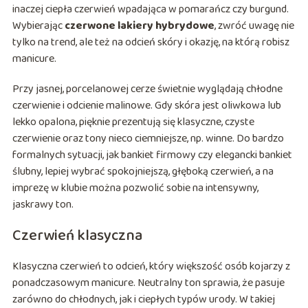
inaczej ciepła czerwień wpadająca w pomarańcz czy burgund.
Wybierając
czerwone lakiery hybrydowe
, zwróć uwagę nie
tylko na trend, ale też na odcień skóry i okazję, na którą robisz
manicure.
Przy jasnej, porcelanowej cerze świetnie wyglądają chłodne
czerwienie i odcienie malinowe. Gdy skóra jest oliwkowa lub
lekko opalona, pięknie prezentują się klasyczne, czyste
czerwienie oraz tony nieco ciemniejsze, np. winne. Do bardzo
formalnych sytuacji, jak bankiet firmowy czy elegancki bankiet
ślubny, lepiej wybrać spokojniejszą, głęboką czerwień, a na
imprezę w klubie można pozwolić sobie na intensywny,
jaskrawy ton.
Czerwień klasyczna
Klasyczna czerwień to odcień, który większość osób kojarzy z
ponadczasowym manicure. Neutralny ton sprawia, że pasuje
zarówno do chłodnych, jak i ciepłych typów urody. W takiej