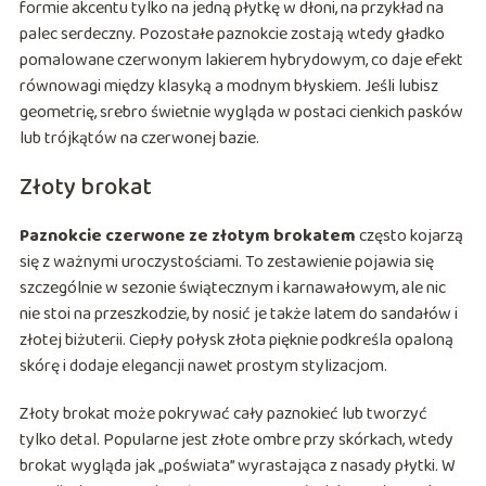
formie akcentu tylko na jedną płytkę w dłoni, na przykład na
palec serdeczny. Pozostałe paznokcie zostają wtedy gładko
pomalowane czerwonym lakierem hybrydowym, co daje efekt
równowagi między klasyką a modnym błyskiem. Jeśli lubisz
geometrię, srebro świetnie wygląda w postaci cienkich pasków
lub trójkątów na czerwonej bazie.
Złoty brokat
Paznokcie czerwone ze złotym brokatem
często kojarzą
się z ważnymi uroczystościami. To zestawienie pojawia się
szczególnie w sezonie świątecznym i karnawałowym, ale nic
nie stoi na przeszkodzie, by nosić je także latem do sandałów i
złotej biżuterii. Ciepły połysk złota pięknie podkreśla opaloną
skórę i dodaje elegancji nawet prostym stylizacjom.
Złoty brokat może pokrywać cały paznokieć lub tworzyć
tylko detal. Popularne jest złote ombre przy skórkach, wtedy
brokat wygląda jak „poświata” wyrastająca z nasady płytki. W