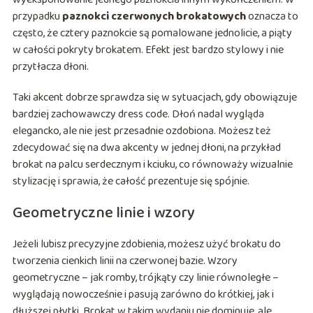
przypadku
paznokci czerwonych brokatowych
oznacza to
często, że cztery paznokcie są pomalowane jednolicie, a piąty
w całości pokryty brokatem. Efekt jest bardzo stylowy i nie
przytłacza dłoni.
Taki akcent dobrze sprawdza się w sytuacjach, gdy obowiązuje
bardziej zachowawczy dress code. Dłoń nadal wygląda
elegancko, ale nie jest przesadnie ozdobiona. Możesz też
zdecydować się na dwa akcenty w jednej dłoni, na przykład
brokat na palcu serdecznym i kciuku, co równoważy wizualnie
stylizację i sprawia, że całość prezentuje się spójnie.
Geometryczne linie i wzory
Jeżeli lubisz precyzyjne zdobienia, możesz użyć brokatu do
tworzenia cienkich linii na czerwonej bazie. Wzory
geometryczne – jak romby, trójkąty czy linie równoległe –
wyglądają nowocześnie i pasują zarówno do krótkiej, jak i
dłuższej płytki. Brokat w takim wydaniu nie dominuje, ale