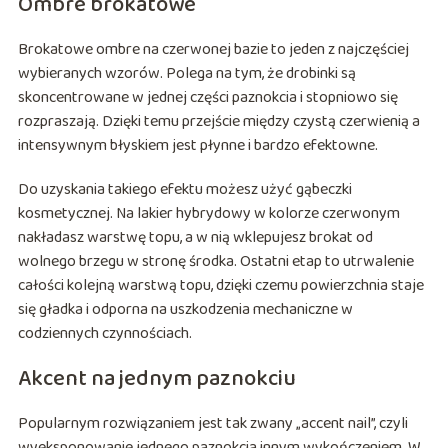
Ombre brokatowe
Brokatowe ombre na czerwonej bazie to jeden z najczęściej
wybieranych wzorów. Polega na tym, że drobinki są
skoncentrowane w jednej części paznokcia i stopniowo się
rozpraszają. Dzięki temu przejście między czystą czerwienią a
intensywnym błyskiem jest płynne i bardzo efektowne.
Do uzyskania takiego efektu możesz użyć gąbeczki
kosmetycznej. Na lakier hybrydowy w kolorze czerwonym
nakładasz warstwę topu, a w nią wklepujesz brokat od
wolnego brzegu w stronę środka. Ostatni etap to utrwalenie
całości kolejną warstwą topu, dzięki czemu powierzchnia staje
się gładka i odporna na uszkodzenia mechaniczne w
codziennych czynnościach.
Akcent na jednym paznokciu
Popularnym rozwiązaniem jest tak zwany „accent nail”, czyli
wyeksponowanie jednego paznokcia innym wykończeniem. W