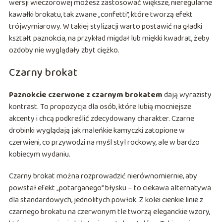
wersji wieczorowej możesz zastosować większe, nieregularne
kawałki brokatu, tak zwane „confetti”, które tworzą efekt
trójwymiarowy. W takiej stylizacji warto postawić na gładki
kształt paznokcia, na przykład migdał lub miękki kwadrat, żeby
ozdoby nie wyglądały zbyt ciężko.
Czarny brokat
Paznokcie czerwone z czarnym brokatem
dają wyrazisty
kontrast. To propozycja dla osób, które lubią mocniejsze
akcenty i chcą podkreślić zdecydowany charakter. Czarne
drobinki wyglądają jak maleńkie kamyczki zatopione w
czerwieni, co przywodzi na myśl styl rockowy, ale w bardzo
kobiecym wydaniu.
Czarny brokat można rozprowadzić nierównomiernie, aby
powstał efekt „potarganego” błysku – to ciekawa alternatywa
dla standardowych, jednolitych powłok. Z kolei cienkie linie z
czarnego brokatu na czerwonym tle tworzą eleganckie wzory,