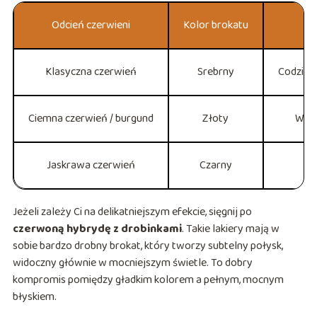
Odcień czerwieni
Kolor brokatu
Klasyczna czerwień
Srebrny
Codzien
Ciemna czerwień / burgund
Złoty
Wiec
Jaskrawa czerwień
Czarny
Im
Jeżeli zależy Ci na delikatniejszym efekcie, sięgnij po
czerwoną hybrydę z drobinkami
. Takie lakiery mają w
sobie bardzo drobny brokat, który tworzy subtelny połysk,
widoczny głównie w mocniejszym świetle. To dobry
kompromis pomiędzy gładkim kolorem a pełnym, mocnym
błyskiem.