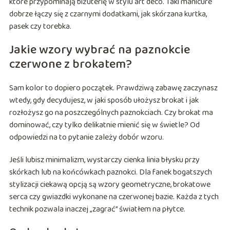
które przypominają biżuterię w stylu art déco. Taki manicure
dobrze łączy się z czarnymi dodatkami, jak skórzana kurtka,
pasek czy torebka.
Jakie wzory wybrać na paznokcie
czerwone z brokatem?
Sam kolor to dopiero początek. Prawdziwą zabawę zaczynasz
wtedy, gdy decydujesz, w jaki sposób ułożysz brokat i jak
rozłożysz go na poszczególnych paznokciach. Czy brokat ma
dominować, czy tylko delikatnie mienić się w świetle? Od
odpowiedzi na to pytanie zależy dobór wzoru.
Jeśli lubisz minimalizm, wystarczy cienka linia błysku przy
skórkach lub na końcówkach paznokci. Dla fanek bogatszych
stylizacji ciekawą opcją są wzory geometryczne, brokatowe
serca czy gwiazdki wykonane na czerwonej bazie. Każda z tych
technik pozwala inaczej „zagrać” światłem na płytce.