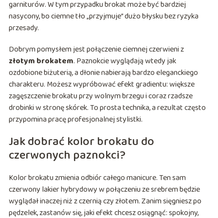
garniturów. W tym przypadku brokat może być bardziej
nasycony, bo ciemne tło „przyjmuje” dużo błysku bez ryzyka
przesady.
Dobrym pomysłem jest połączenie ciemnej czerwieni z
złotym brokatem
. Paznokcie wyglądają wtedy jak
ozdobione biżuterią, a dłonie nabierają bardzo eleganckiego
charakteru. Możesz wypróbować efekt gradientu: większe
zagęszczenie brokatu przy wolnym brzegu i coraz rzadsze
drobinki w stronę skórek. To prosta technika, a rezultat często
przypomina pracę profesjonalnej stylistki.
Jak dobrać kolor brokatu do
czerwonych paznokci?
Kolor brokatu zmienia odbiór całego manicure. Ten sam
czerwony lakier hybrydowy w połączeniu ze srebrem będzie
wyglądał inaczej niż z czernią czy złotem. Zanim sięgniesz po
pędzelek, zastanów się, jaki efekt chcesz osiągnąć: spokojny,