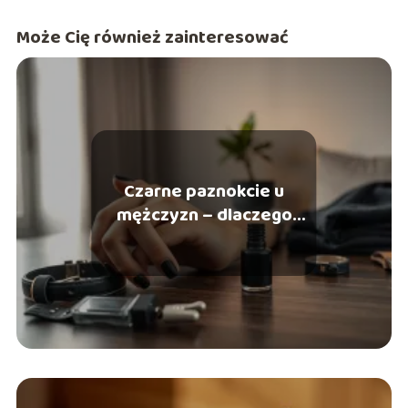
(slow fashion) oraz psychologią koloru wizerunku. Moim
celem jest dostarczanie konkretnych, merytorycznych
Może Cię również zainteresować
wskazówek, które pomagają czytelnikom budować
pewność siebie poprzez autentyczny i przemyślany styl.
Czarne paznokcie u
mężczyzn – dlaczego
warto je nosić?