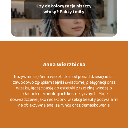
Czy dekoloryzacja niszczy
włosy? Fakty i mity
Anna Wierzbicka
Nazywam się Anna Wierzbicka i od ponad dziesięciu lat
zawodowo zgłębiam tajniki świadomej pielęgnacji oraz
wizażu, łącząc pasję do estetyki z rzetelną wiedzą o
składach i technologiach kosmetycznych. Moje
doświadczenie jako redaktorki w sekcji beauty pozwala mi
na obiektywną analizę rynku oraz demaskowanie
marketingowych mitów, które często wprowadzają
konsumentów w błąd. Specjalizuję się w tematach
związanych z dermo-pielęgnacją, zrównoważoną modą