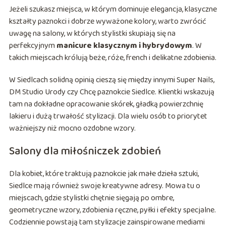
Jeżeli szukasz miejsca, w którym dominuje elegancja, klasyczne
kształty paznokci i dobrze wyważone kolory, warto zwrócić
uwagę na salony, w których stylistki skupiają się na
perfekcyjnym
manicure klasycznym i hybrydowym
. W
takich miejscach królują beże, róże, french i delikatne zdobienia.
W Siedlcach solidną opinią cieszą się między innymi Super Nails,
DM Studio Urody czy Chcę paznokcie Siedlce. Klientki wskazują
tam na dokładne opracowanie skórek, gładką powierzchnię
lakieru i dużą trwałość stylizacji. Dla wielu osób to priorytet
ważniejszy niż mocno ozdobne wzory.
Salony dla miłośniczek zdobień
Dla kobiet, które traktują paznokcie jak małe dzieła sztuki,
Siedlce mają również swoje kreatywne adresy. Mowa tu o
miejscach, gdzie stylistki chętnie sięgają po ombre,
geometryczne wzory, zdobienia ręczne, pyłki i efekty specjalne.
Codziennie powstają tam stylizacje zainspirowane mediami