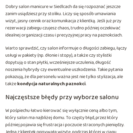
Dobry salon manicure w Siedlcach da się rozpoznać jeszcze
zanim usiądziesz przy stoliku. Liczy się sposób umawiania
wizyt, jasny cennik oraz komunikacja z klientką. Jeśli już przy
rezerwacji zabiegu czujesz chaos, trudno później oczekiwać
idealnej organizacji czasu i precyzyjnej pracy na paznokciach.
Warto sprawdzić, czy salon informuje o długości zabiegu, łączy
usługi w pakiety (np. dłonie i stopy), a także czy stylistki
dopytują o stan płytki, wcześniejsze uczulenia, długość
noszenia hybrydy czy ewentualne uszkodzenia. Takie pytania
pokazują, że dla personelu ważna jest nie tylko stylizacja, ale
także
kondycja naturalnych paznokci
.
Najczęstsze błędy przy wyborze salonu
W pośpiechu łatwo kierować się wyłącznie ceną albo tym,
który salon ma najbliżej domu. To częsty błąd, przez który
później pojawia się frustracja i poczucie straconych pieniędzy.
Jedna z klientek opisywała wizytę, podczas której w ciągu