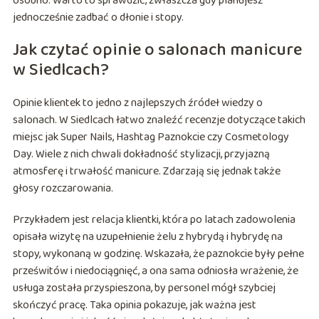
osobno. Warto to sprawdzić, zwłaszcza gdy planujesz
jednocześnie zadbać o dłonie i stopy.
Jak czytać opinie o salonach manicure
w Siedlcach?
Opinie klientek to jedno z najlepszych źródeł wiedzy o
salonach. W Siedlcach łatwo znaleźć recenzje dotyczące takich
miejsc jak Super Nails, Hashtag Paznokcie czy Cosmetology
Day. Wiele z nich chwali dokładność stylizacji, przyjazną
atmosferę i trwałość manicure. Zdarzają się jednak także
głosy rozczarowania.
Przykładem jest relacja klientki, która po latach zadowolenia
opisała wizytę na uzupełnienie żelu z hybrydą i hybrydę na
stopy, wykonaną w godzinę. Wskazała, że paznokcie były pełne
prześwitów i niedociągnięć, a ona sama odniosła wrażenie, że
usługa została przyspieszona, by personel mógł szybciej
skończyć pracę. Taka opinia pokazuje, jak ważna jest