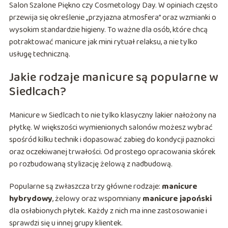
Salon Szalone Piękno czy Cosmetology Day. W opiniach często
przewija się określenie „przyjazna atmosfera” oraz wzmianki o
wysokim standardzie higieny. To ważne dla osób, które chcą
potraktować manicure jak mini rytuał relaksu, a nie tylko
usługę techniczną.
Jakie rodzaje manicure są popularne w
Siedlcach?
Manicure w Siedlcach to nie tylko klasyczny lakier nałożony na
płytkę. W większości wymienionych salonów możesz wybrać
spośród kilku technik i dopasować zabieg do kondycji paznokci
oraz oczekiwanej trwałości. Od prostego opracowania skórek
po rozbudowaną stylizację żelową z nadbudową.
Popularne są zwłaszcza trzy główne rodzaje:
manicure
hybrydowy
, żelowy oraz wspomniany
manicure japoński
dla osłabionych płytek. Każdy z nich ma inne zastosowanie i
sprawdzi się u innej grupy klientek.