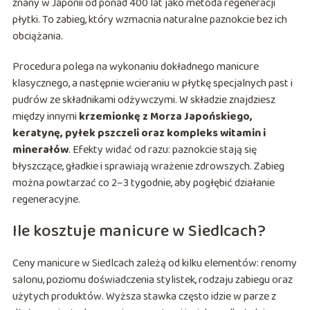
znany w Japonii od ponad 400 lat jako metoda regeneracji
płytki. To zabieg, który wzmacnia naturalne paznokcie bez ich
obciążania.
Procedura polega na wykonaniu dokładnego manicure
klasycznego, a następnie wcieraniu w płytkę specjalnych past i
pudrów ze składnikami odżywczymi. W składzie znajdziesz
między innymi
krzemionkę z Morza Japońskiego,
keratynę, pyłek pszczeli oraz kompleks witamin i
minerałów
. Efekty widać od razu: paznokcie stają się
błyszczące, gładkie i sprawiają wrażenie zdrowszych. Zabieg
można powtarzać co 2–3 tygodnie, aby pogłębić działanie
regeneracyjne.
Ile kosztuje manicure w Siedlcach?
Ceny manicure w Siedlcach zależą od kilku elementów: renomy
salonu, poziomu doświadczenia stylistek, rodzaju zabiegu oraz
użytych produktów. Wyższa stawka często idzie w parze z