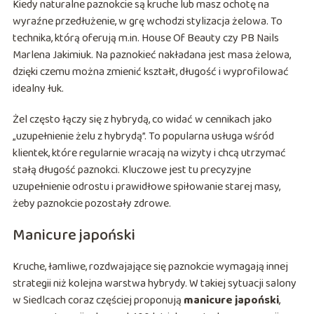
Kiedy naturalne paznokcie są kruche lub masz ochotę na
wyraźne przedłużenie, w grę wchodzi stylizacja żelowa. To
technika, którą oferują m.in. House Of Beauty czy PB Nails
Marlena Jakimiuk. Na paznokieć nakładana jest masa żelowa,
dzięki czemu można zmienić kształt, długość i wyprofilować
idealny łuk.
Żel często łączy się z hybrydą, co widać w cennikach jako
„uzupełnienie żelu z hybrydą”. To popularna usługa wśród
klientek, które regularnie wracają na wizyty i chcą utrzymać
stałą długość paznokci. Kluczowe jest tu precyzyjne
uzupełnienie odrostu i prawidłowe spiłowanie starej masy,
żeby paznokcie pozostały zdrowe.
Manicure japoński
Kruche, łamliwe, rozdwajające się paznokcie wymagają innej
strategii niż kolejna warstwa hybrydy. W takiej sytuacji salony
w Siedlcach coraz częściej proponują
manicure japoński
,