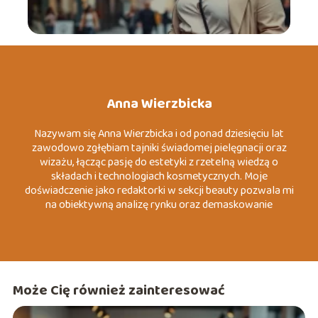
Anna Wierzbicka
Nazywam się Anna Wierzbicka i od ponad dziesięciu lat
zawodowo zgłębiam tajniki świadomej pielęgnacji oraz
wizażu, łącząc pasję do estetyki z rzetelną wiedzą o
składach i technologiach kosmetycznych. Moje
doświadczenie jako redaktorki w sekcji beauty pozwala mi
na obiektywną analizę rynku oraz demaskowanie
marketingowych mitów, które często wprowadzają
konsumentów w błąd. Specjalizuję się w tematach
związanych z dermo-pielęgnacją, zrównoważoną modą
(slow fashion) oraz psychologią koloru wizerunku. Moim
celem jest dostarczanie konkretnych, merytorycznych
Może Cię również zainteresować
wskazówek, które pomagają czytelnikom budować
pewność siebie poprzez autentyczny i przemyślany styl.