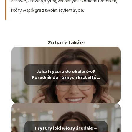
zdrowe, z równą płytką, zadbanymi skórkami i kolorem,
który współgra z twoim stylem życia.
Zobacz także:
Jaka fryzura do okularów?
Poradnik do różnych kształtów
twarzy
Fryzury loki włosy średnie –