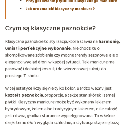
Przygotowanie płytki do klasycznego manicure
Jak urozmaicić klasyczny manicure?
Czym są klasyczne paznokcie?
Klasyczne paznokcie to stylizacja, która stawia na
harmonię,
umiar i perfekcyjne wykonanie
. Nie chodzi tu o
skomplikowane zdobienia czy mocne trendy sezonowe, ale o
elegancki wygląd dłoni w każdej sytuacji. Taki manicure ma
pasować i do białej koszuli, i do wieczorowej sukni, i do
prostego T-shirtu.
W tej estetyce liczy się nie tylko kolor. Bardzo ważny jest
kształt paznokcia
, proporcje, a także stan skórek i samej
płytki. Klasyczny manicure może być wykonany lakierem
hybrydowym, żelem albo tradycyjnym lakierem, o ile całość
jest równa, gładka i starannie wypielęgnowana. To właśnie
dzięki temu dłoń wygląda schludnie, a stylizacja staje się bazą