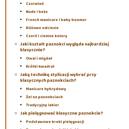
Czerwień
Nude i beże
French manicure i baby boomer
Różowe odcienie
Czerń i ciemne kolory
Jaki kształt paznokci wygląda najbardziej
klasycznie?
Owal i migdał
Krótki kwadrat
Jaką technikę stylizacji wybrać przy
klasycznych paznokciach?
Manicure hybrydowy
Żel na paznokciach
Tradycyjny lakier
Jak pielęgnować klasyczne paznokcie?
Podstawowe kroki pielęgnacji