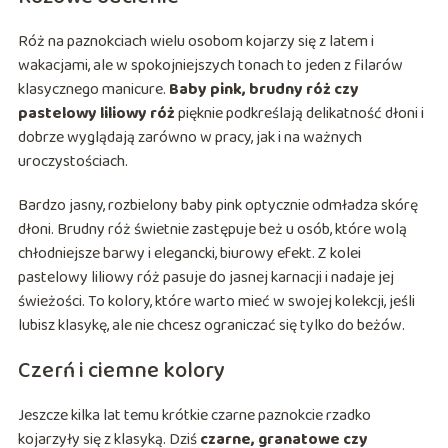
Róż na paznokciach wielu osobom kojarzy się z latem i
wakacjami, ale w spokojniejszych tonach to jeden z filarów
klasycznego manicure.
Baby pink, brudny róż czy
pastelowy liliowy róż
pięknie podkreślają delikatność dłoni i
dobrze wyglądają zarówno w pracy, jak i na ważnych
uroczystościach.
Bardzo jasny, rozbielony baby pink optycznie odmładza skórę
dłoni. Brudny róż świetnie zastępuje beż u osób, które wolą
chłodniejsze barwy i elegancki, biurowy efekt. Z kolei
pastelowy liliowy róż pasuje do jasnej karnacji i nadaje jej
świeżości. To kolory, które warto mieć w swojej kolekcji, jeśli
lubisz klasykę, ale nie chcesz ograniczać się tylko do beżów.
Czerń i ciemne kolory
Jeszcze kilka lat temu krótkie czarne paznokcie rzadko
kojarzyły się z klasyką. Dziś
czarne, granatowe czy