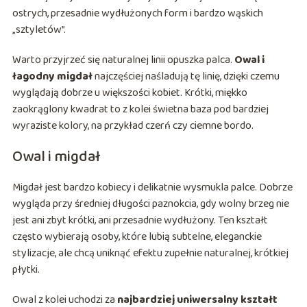
ostrych, przesadnie wydłużonych form i bardzo wąskich
„sztyletów”.
Warto przyjrzeć się naturalnej linii opuszka palca.
Owal i
łagodny migdał
najczęściej naśladują tę linię, dzięki czemu
wyglądają dobrze u większości kobiet. Krótki, miękko
zaokrąglony kwadrat to z kolei świetna baza pod bardziej
wyraziste kolory, na przykład czerń czy ciemne bordo.
Owal i migdał
Migdał jest bardzo kobiecy i delikatnie wysmukla palce. Dobrze
wygląda przy średniej długości paznokcia, gdy wolny brzeg nie
jest ani zbyt krótki, ani przesadnie wydłużony. Ten kształt
często wybierają osoby, które lubią subtelne, eleganckie
stylizacje, ale chcą uniknąć efektu zupełnie naturalnej, krótkiej
płytki.
Owal z kolei uchodzi za
najbardziej uniwersalny kształt