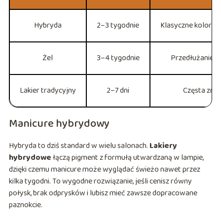
Hybryda
2–3 tygodnie
Klasyczne kolory n
Żel
3–4 tygodnie
Przedłużanie i 
Lakier tradycyjny
2–7 dni
Częsta zmi
Manicure hybrydowy
Hybryda to dziś standard w wielu salonach.
Lakiery
hybrydowe
łączą pigment z formułą utwardzaną w lampie,
dzięki czemu manicure może wyglądać świeżo nawet przez
kilka tygodni. To wygodne rozwiązanie, jeśli cenisz równy
połysk, brak odprysków i lubisz mieć zawsze dopracowane
paznokcie.