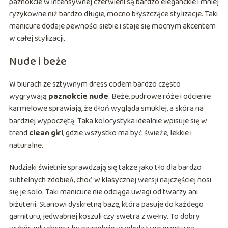
paznokcie w intensywnej czerwieni są bardzo eleganckie i mniej
ryzykowne niż bardzo długie, mocno błyszczące stylizacje. Taki
manicure dodaje pewności siebie i staje się mocnym akcentem
w całej stylizacji.
Nude i beże
W biurach ze sztywnym dress codem bardzo często
wygrywają
paznokcie nude
. Beże, pudrowe róże i odcienie
karmelowe sprawiają, że dłoń wygląda smuklej, a skóra na
bardziej wypoczętą. Taka kolorystyka idealnie wpisuje się w
trend
clean girl
, gdzie wszystko ma być świeże, lekkie i
naturalne.
Nudziaki świetnie sprawdzają się także jako tło dla bardzo
subtelnych zdobień, choć w klasycznej wersji najczęściej nosi
się je solo. Taki manicure nie odciąga uwagi od twarzy ani
biżuterii. Stanowi dyskretną bazę, która pasuje do każdego
garnituru, jedwabnej koszuli czy swetra z wełny. To dobry