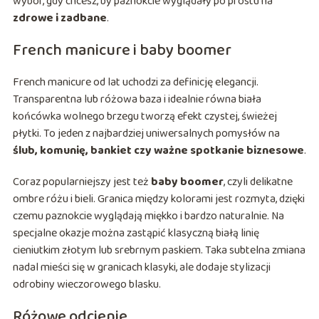
wybór, gdy chcesz, by paznokcie wyglądały po prostu na
zdrowe i zadbane
.
French manicure i baby boomer
French manicure od lat uchodzi za definicję elegancji.
Transparentna lub różowa baza i idealnie równa biała
końcówka wolnego brzegu tworzą efekt czystej, świeżej
płytki. To jeden z najbardziej uniwersalnych pomysłów na
ślub, komunię, bankiet czy ważne spotkanie biznesowe
.
Coraz popularniejszy jest też
baby boomer
, czyli delikatne
ombre różu i bieli. Granica między kolorami jest rozmyta, dzięki
czemu paznokcie wyglądają miękko i bardzo naturalnie. Na
specjalne okazje można zastąpić klasyczną białą linię
cieniutkim złotym lub srebrnym paskiem. Taka subtelna zmiana
nadal mieści się w granicach klasyki, ale dodaje stylizacji
odrobiny wieczorowego blasku.
Różowe odcienie