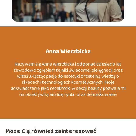
Anna Wierzbicka
Nazywam się Anna Wierzbicka i od ponad dziesięciu lat
zawodowo zgłębiam tajniki świadomej pielęgnacji oraz
wizażu, łącząc pasję do estetyki z rzetelną wiedzą o
składach i technologiach kosmetycznych. Moje
doświadczenie jako redaktorki w sekcji beauty pozwala mi
na obiektywną analizę rynku oraz demaskowanie
marketingowych mitów, które często wprowadzają
konsumentów w błąd. Specjalizuję się w tematach
związanych z dermo-pielęgnacją, zrównoważoną modą
(slow fashion) oraz psychologią koloru wizerunku. Moim
celem jest dostarczanie konkretnych, merytorycznych
Może Cię również zainteresować
wskazówek, które pomagają czytelnikom budować