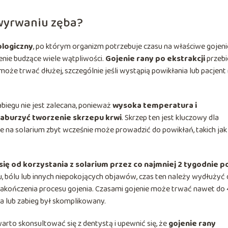
 wyrwaniu zęba?
ologiczny
, po którym organizm potrzebuje czasu na właściwe gojeni
ienie budzące wiele wątpliwości.
Gojenie rany po ekstrakcji
przebi
może trwać dłużej, szczególnie jeśli wystąpią powikłania lub pacjent 
biegu nie jest zalecana, ponieważ
wysoka temperatura i
zaburzyć tworzenie skrzepu krwi
. Skrzep ten jest kluczowy dla
ie na solarium zbyt wcześnie może prowadzić do powikłań, takich jak
ię od korzystania z solarium przez co najmniej 2 tygodnie p
u, bólu lub innych niepokojących objawów, czas ten należy wydłużyć
kończenia procesu gojenia. Czasami gojenie może trwać nawet do 
ba lub zabieg był skomplikowany.
arto skonsultować się z dentystą i upewnić się, że
gojenie rany