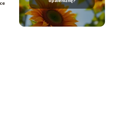
opaleniznę?
ące