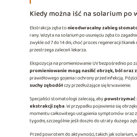
Kiedy można iść na solarium po
Ekstrakcja zęba to
nieodwracalny zabieg stomat
rany. Wizyta na solarium po usunięciu zęba to zagadn
zwykle od 7 do 14 dni, choć proces regeneracji tkanek 
przestrzega zaleceń lekarza.
Ekspozycja na promieniowanie UV bezpośrednio po za
promieniowanie mogą nasilić obrzęk, ból oraz 
prawidłowego gojenia i ochrony przed infekcją. Pójśc
suchy zębodół
czy przedłużające się krwawienie.
Specjaliści stomatologii zalecają, aby
powstrzymać s
ekstrakcji zęba
. W przypadku pojawienia się obrzęk
momentu całkowitego ustąpienia symptomów oraz za
tygodni, szczególnie jeśli doszło do utraty dużego zę
Przed powrotem do aktywności, takich jak solarium, w