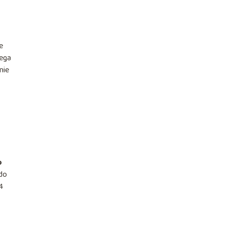
e
ega
nie
o
 do
4