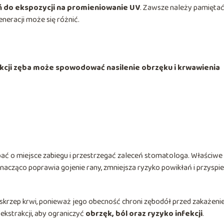
ń do ekspozycji na promieniowanie UV
. Zawsze należy pamiętać
eneracji może się różnić.
kcji zęba może spowodować nasilenie obrzęku i krwawienia
bać o miejsce zabiegu i przestrzegać zaleceń stomatologa. Właściwe
nacząco poprawia gojenie rany, zmniejsza ryzyko powikłań i przyspi
 skrzep krwi, ponieważ jego obecność chroni zębodół przed zakażeni
ekstrakcji, aby ograniczyć
obrzęk, ból oraz ryzyko infekcji
.