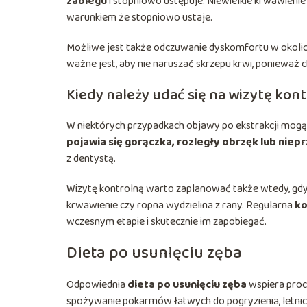
zabiegu
i stopniowo ustępuje. Niewielkie krwawienie p
warunkiem że stopniowo ustaje.
Możliwe jest także odczuwanie dyskomfortu w okolicy
ważne jest, aby nie naruszać skrzepu krwi, ponieważ 
Kiedy należy udać się na wizytę kon
W niektórych przypadkach objawy po ekstrakcji mogą n
pojawia się gorączka, rozległy obrzęk lub niep
z dentystą.
Wizytę kontrolną warto zaplanować także wtedy, gdy p
krwawienie czy ropna wydzielina z rany. Regularna
ko
wczesnym etapie i skutecznie im zapobiegać.
Dieta po usunięciu zęba
Odpowiednia
dieta po usunięciu zęba
wspiera proce
spożywanie pokarmów łatwych do pogryzienia, letnich 