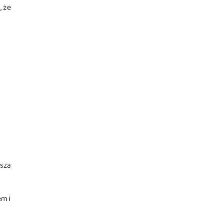
, że
esza
em i