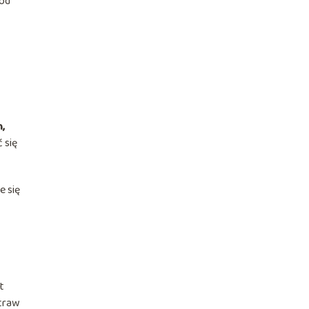
pod
h,
 się
e się
t
otraw