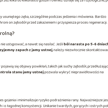
rzez kilka do kilkunastu godzin również uznaje się za fizjologiczne, 
 usuniętego zęba, szczególnie podczas jedzenia i mówienia. Bardzo
chroni on zębodół przed zakażeniem i przyspiesza proces regeneracji.
trolną?
ie ustępować, a nawet się nasilać. Jeśli
ból narasta po 5-6 dniac
rzyjemny zapach z jamy ustnej
, należy niezwłocznie skontaktować
ojawią się objawy powikłań, takich jak suchy zębodół, przedłużając
ntrola stanu jamy ustnej
pozwala wykryć nieprawidłowości na
s gojenia i minimalizuje ryzyko podrażnienia rany. Najważniejsze jes
i o łagodnej konsystencji. Unikanie twardych, gorących i ostrych p