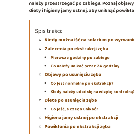
należy przestrzegać po zabiegu. Poznaj objawy
diety i higieny jamy ustnej, aby uniknąć powikła
Spis treści:
Kiedy można iść na solarium po wyrwani
Zalecenia po ekstrakcji zęba
Pierwsze godziny po zabiegu
Co należy unikać przez 24 godziny
Objawy po usunięciu zęba
Co jest normalne po ekstrakcji?
Kiedy należy udać się na wizytę kontrolną
Dieta po usunięciu zęba
Co jeść, a czego unikać?
Higiena jamy ustnej po ekstrakcji
Powikłania po ekstrakcji zęba