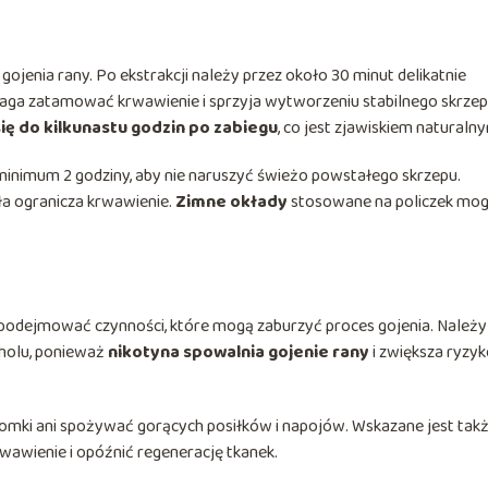
ojenia rany. Po ekstrakcji należy przez około 30 minut delikatnie
ga zatamować krwawienie i sprzyja wytworzeniu stabilnego skrze
ę do kilkunastu godzin po zabiegu
, co jest zjawiskiem naturaln
ez minimum 2 godziny, aby nie naruszyć świeżo powstałego skrzepu.
ła ogranicza krwawienie.
Zimne okłady
stosowane na policzek mo
ie podejmować czynności, które mogą zaburzyć proces gojenia. Należy
oholu, ponieważ
nikotyna spowalnia gojenie rany
i zwiększa ryzy
łomki ani spożywać gorących posiłków i napojów. Wskazane jest tak
krwawienie i opóźnić regenerację tkanek.