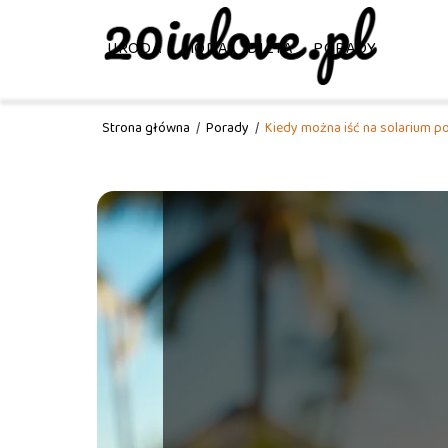
URODA
MODA
DIETA
PORADY
Strona główna
/
Porady
/
Kiedy można iść na solarium p