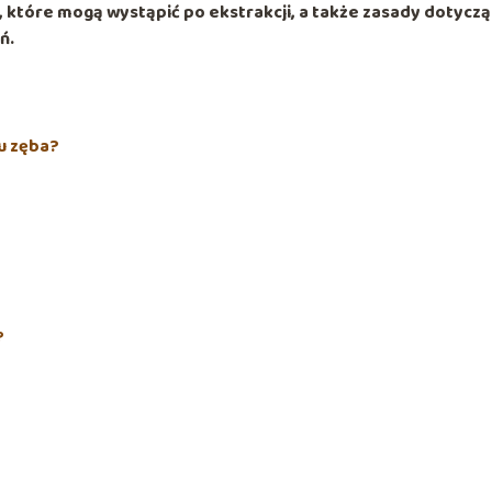
, które mogą wystąpić po ekstrakcji, a także zasady dotycz
ń.
u zęba?
?