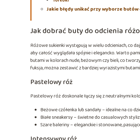
Torebki
Jakie błędy unikać przy wyborze butów 
Jak dobrać buty do odcienia róż
Różowe sukienki występują w wielu odcieniach, co daj
aby całość wyglądała spójnie i elegancko. Warto pami
butami w kolorach nude, beżowym czy bieli, co tworzy
fuksja, można zestawić z bardziej wyrazistymi butami, 
Pastelowy róż
Pastelowy róż doskonale łączy się z neutralnymi kolo
Beżowe czółenka lub sandały – idealne na co dzie
Białe sneakersy – świetne do casualowych styliza
Szare baleriny – eleganckie i stonowane, pasujące
Intensywny róż