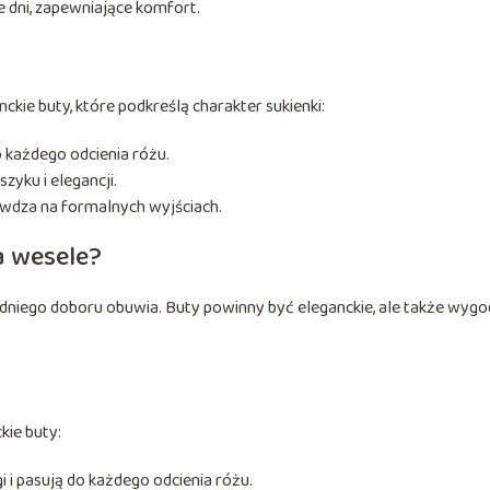
e dni, zapewniające komfort.
kie buty, które podkreślą charakter sukienki:
o każdego odcienia różu.
zyku i elegancji.
awdza na formalnych wyjściach.
a wesele?
niego doboru obuwia. Buty powinny być eleganckie, ale także wygo
kie buty:
i i pasują do każdego odcienia różu.