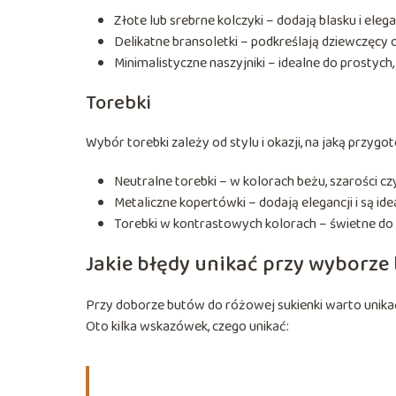
Złote lub srebrne kolczyki – dodają blasku i elegan
Delikatne bransoletki – podkreślają dziewczęcy c
Minimalistyczne naszyjniki – idealne do prostych,
Torebki
Wybór torebki zależy od stylu i okazji, na jaką przygot
Neutralne torebki – w kolorach beżu, szarości cz
Metaliczne kopertówki – dodają elegancji i są id
Torebki w kontrastowych kolorach – świetne do 
Jakie błędy unikać przy wyborze
Przy doborze butów do różowej sukienki warto unikać 
Oto kilka wskazówek, czego unikać: