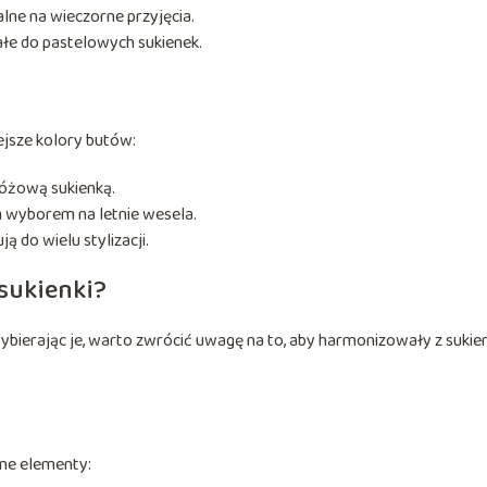
alne na wieczorne przyjęcia.
ałe do pastelowych sukienek.
ejsze kolory butów:
 różową sukienką.
m wyborem na letnie wesela.
ą do wielu stylizacji.
sukienki?
bierając je, warto zwrócić uwagę na to, aby harmonizowały z sukien
lne elementy: