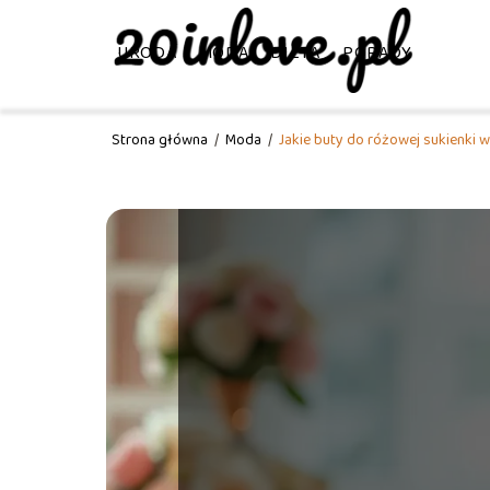
URODA
MODA
DIETA
PORADY
Strona główna
/
Moda
/
Jakie buty do różowej sukienki 