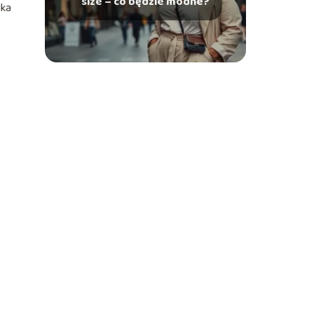
size – co będzie modne?
lka