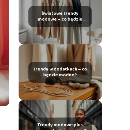
Światowe trendy
modowe – co będzie
modne w najbliższych
latach?
Trendy w dodatkach – co
będzie modne?
Trendy modowe plus