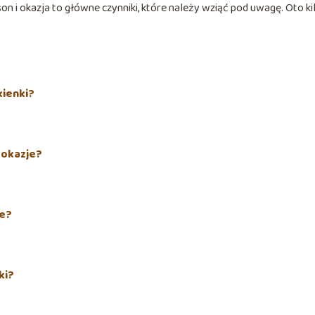
son i okazja to główne czynniki, które należy wziąć pod uwagę. Oto ki
kienki?
 okazje?
le?
ki?