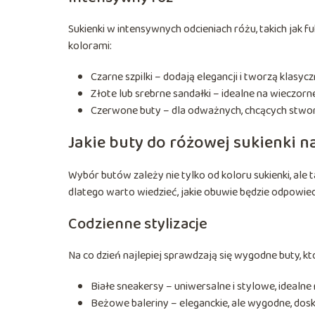
Sukienki w intensywnych odcieniach różu, takich jak 
kolorami:
Czarne szpilki – dodają elegancji i tworzą klasyc
Złote lub srebrne sandałki – idealne na wieczorne
Czerwone buty – dla odważnych, chcących stwor
Jakie buty do różowej sukienki n
Wybór butów zależy nie tylko od koloru sukienki, ale t
dlatego warto wiedzieć, jakie obuwie będzie odpowied
Codzienne stylizacje
Na co dzień najlepiej sprawdzają się wygodne buty, któ
Białe sneakersy – uniwersalne i stylowe, idealne
Beżowe baleriny – eleganckie, ale wygodne, dosk