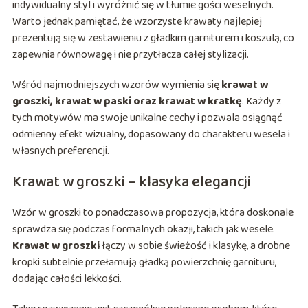
indywidualny styl i wyróżnić się w tłumie gości weselnych.
Warto jednak pamiętać, że wzorzyste krawaty najlepiej
prezentują się w zestawieniu z gładkim garniturem i koszulą, co
zapewnia równowagę i nie przytłacza całej stylizacji.
Wśród najmodniejszych wzorów wymienia się
krawat w
groszki, krawat w paski oraz krawat w kratkę
. Każdy z
tych motywów ma swoje unikalne cechy i pozwala osiągnąć
odmienny efekt wizualny, dopasowany do charakteru wesela i
własnych preferencji.
Krawat w groszki – klasyka elegancji
Wzór w groszki to ponadczasowa propozycja, która doskonale
sprawdza się podczas formalnych okazji, takich jak wesele.
Krawat w groszki
łączy w sobie świeżość i klasykę, a drobne
kropki subtelnie przełamują gładką powierzchnię garnituru,
dodając całości lekkości.