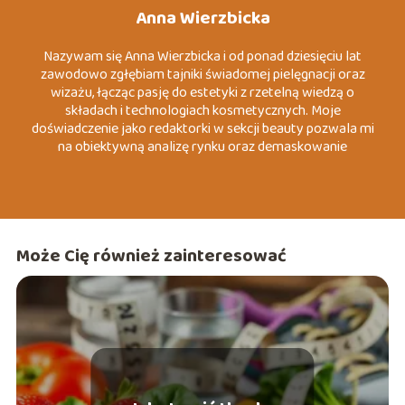
Anna Wierzbicka
Nazywam się Anna Wierzbicka i od ponad dziesięciu lat
zawodowo zgłębiam tajniki świadomej pielęgnacji oraz
wizażu, łącząc pasję do estetyki z rzetelną wiedzą o
składach i technologiach kosmetycznych. Moje
doświadczenie jako redaktorki w sekcji beauty pozwala mi
na obiektywną analizę rynku oraz demaskowanie
marketingowych mitów, które często wprowadzają
konsumentów w błąd. Specjalizuję się w tematach
związanych z dermo-pielęgnacją, zrównoważoną modą
(slow fashion) oraz psychologią koloru wizerunku. Moim
celem jest dostarczanie konkretnych, merytorycznych
Może Cię również zainteresować
wskazówek, które pomagają czytelnikom budować
pewność siebie poprzez autentyczny i przemyślany styl.