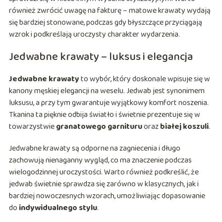
również zwrócić uwagę na fakturę – matowe krawaty wydają
się bardziej stonowane, podczas gdy błyszczące przyciągają
wzrok i podkreślają uroczysty charakter wydarzenia.
Jedwabne krawaty – luksus i elegancja
Jedwabne krawaty
to wybór, który doskonale wpisuje się w
kanony męskiej elegancji na weselu. Jedwab jest synonimem
luksusu, a przy tym gwarantuje wyjątkowy komfort noszenia.
Tkanina ta pięknie odbija światło i świetnie prezentuje się w
towarzystwie
granatowego garnituru
oraz
białej koszuli
.
Jedwabne krawaty są odporne na zagniecenia i długo
zachowują nienaganny wygląd, co ma znaczenie podczas
wielogodzinnej uroczystości. Warto również podkreślić, że
jedwab świetnie sprawdza się zarówno w klasycznych, jak i
bardziej nowoczesnych wzorach, umożliwiając dopasowanie
do
indywidualnego stylu
.