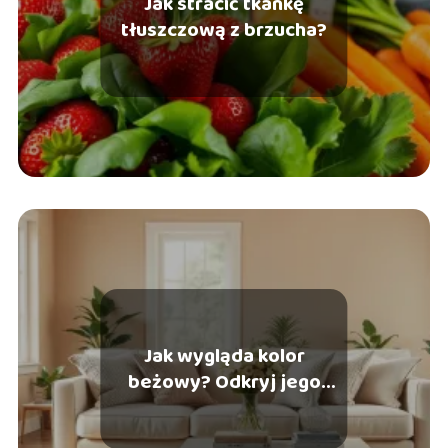
Jak stracić tkankę
tłuszczową z brzucha?
Jak wygląda kolor
beżowy? Odkryj jego
piękno w aranżacji wnętrz