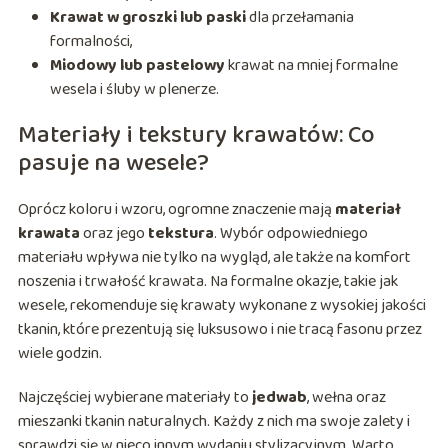
Krawat w groszki lub paski
dla przełamania
formalności,
Miodowy lub pastelowy
krawat na mniej formalne
wesela i śluby w plenerze.
Materiały i tekstury krawatów: Co
pasuje na wesele?
Oprócz koloru i wzoru, ogromne znaczenie mają
materiał
krawata
oraz jego
tekstura
. Wybór odpowiedniego
materiału wpływa nie tylko na wygląd, ale także na komfort
noszenia i trwałość krawata. Na formalne okazje, takie jak
wesele, rekomenduje się krawaty wykonane z wysokiej jakości
tkanin, które prezentują się luksusowo i nie tracą fasonu przez
wiele godzin.
Najczęściej wybierane materiały to
jedwab
, wełna oraz
mieszanki tkanin naturalnych. Każdy z nich ma swoje zalety i
sprawdzi się w nieco innym wydaniu stylizacyjnym. Warto