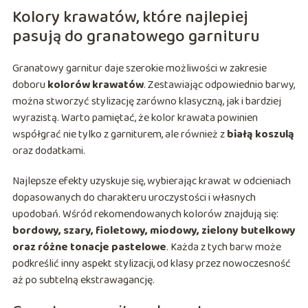
Kolory krawatów, które najlepiej
pasują do granatowego garnituru
Granatowy garnitur daje szerokie możliwości w zakresie
doboru
kolorów krawatów
. Zestawiając odpowiednio barwy,
można stworzyć stylizację zarówno klasyczną, jak i bardziej
wyrazistą. Warto pamiętać, że kolor krawata powinien
współgrać nie tylko z garniturem, ale również z
białą koszulą
oraz dodatkami.
Najlepsze efekty uzyskuje się, wybierając krawat w odcieniach
dopasowanych do charakteru uroczystości i własnych
upodobań. Wśród rekomendowanych kolorów znajdują się:
bordowy, szary, fioletowy, miodowy, zielony butelkowy
oraz różne tonacje pastelowe
. Każda z tych barw może
podkreślić inny aspekt stylizacji, od klasy przez nowoczesność
aż po subtelną ekstrawagancję.