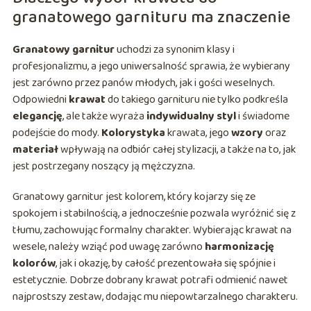
granatowego garnituru ma znaczenie
Granatowy garnitur
uchodzi za synonim klasy i
profesjonalizmu, a jego uniwersalność sprawia, że wybierany
jest zarówno przez panów młodych, jak i gości weselnych.
Odpowiedni
krawat
do takiego garnituru nie tylko podkreśla
elegancję
, ale także wyraża
indywidualny styl
i świadome
podejście do mody.
Kolorystyka
krawata, jego
wzory
oraz
materiał
wpływają na odbiór całej stylizacji, a także na to, jak
jest postrzegany noszący ją mężczyzna.
Granatowy garnitur jest kolorem, który kojarzy się ze
spokojem i stabilnością, a jednocześnie pozwala wyróżnić się z
tłumu, zachowując formalny charakter. Wybierając krawat na
wesele, należy wziąć pod uwagę zarówno
harmonizację
kolorów
, jak i okazję, by całość prezentowała się spójnie i
estetycznie. Dobrze dobrany krawat potrafi odmienić nawet
najprostszy zestaw, dodając mu niepowtarzalnego charakteru.