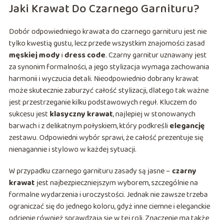
Jaki Krawat Do Czarnego Garnituru?
Dobór odpowiedniego krawata do czarnego garnituru jest nie
tylko kwestią gustu, lecz przede wszystkim znajomości zasad
męskiej mody
i
dress code
. Czarny garnitur uznawany jest
za synonim formalności, a jego stylizacja wymaga zachowania
harmonii i wyczucia detali. Nieodpowiednio dobrany krawat
może skutecznie zaburzyć całość stylizacji, dlatego tak ważne
jest przestrzeganie kilku podstawowych reguł. Kluczem do
sukcesu jest
klasyczny krawat
, najlepiej w stonowanych
barwach i z delikatnym połyskiem, który podkreśli
elegancję
zestawu. Odpowiedni wybór sprawi, że całość prezentuje się
nienagannie i stylowo w każdej sytuacji.
W przypadku czarnego garnituru zasady są jasne –
czarny
krawat
jest najbezpieczniejszym wyborem, szczególnie na
formalne wydarzenia i uroczystości. Jednak nie zawsze trzeba
ograniczać się do jednego koloru, gdyż inne ciemne i eleganckie
odcienie również sprawdzają się w tej roli. Znaczenie ma także