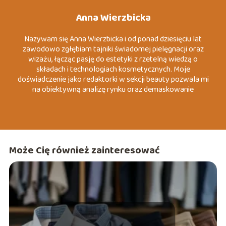
Anna Wierzbicka
Nazywam się Anna Wierzbicka i od ponad dziesięciu lat
zawodowo zgłębiam tajniki świadomej pielęgnacji oraz
wizażu, łącząc pasję do estetyki z rzetelną wiedzą o
składach i technologiach kosmetycznych. Moje
doświadczenie jako redaktorki w sekcji beauty pozwala mi
na obiektywną analizę rynku oraz demaskowanie
marketingowych mitów, które często wprowadzają
konsumentów w błąd. Specjalizuję się w tematach
związanych z dermo-pielęgnacją, zrównoważoną modą
(slow fashion) oraz psychologią koloru wizerunku. Moim
celem jest dostarczanie konkretnych, merytorycznych
Może Cię również zainteresować
wskazówek, które pomagają czytelnikom budować
pewność siebie poprzez autentyczny i przemyślany styl.