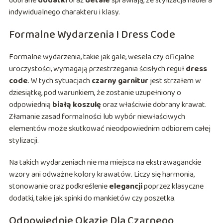
dobrane
dodatki
oraz
detale
sprawiają, że stylizacja nabiera
indywidualnego charakteru i klasy.
Formalne Wydarzenia I Dress Code
Formalne wydarzenia, takie jak gale, wesela czy oficjalne
uroczystości, wymagają przestrzegania ścisłych reguł
dress
code
. W tych sytuacjach
czarny garnitur
jest strzałem w
dziesiątkę, pod warunkiem, że zostanie uzupełniony o
odpowiednią
białą koszulę
oraz właściwie dobrany krawat.
Złamanie zasad formalności lub wybór niewłaściwych
elementów może skutkować nieodpowiednim odbiorem całej
stylizacji.
Na takich wydarzeniach nie ma miejsca na ekstrawaganckie
wzory ani odważne kolory krawatów. Liczy się harmonia,
stonowanie oraz podkreślenie
elegancji
poprzez klasyczne
dodatki, takie jak spinki do mankietów czy poszetka.
Odpowiednie Okazje Dla Czarnego