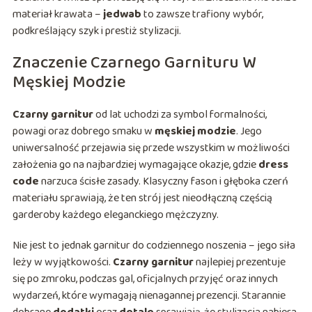
materiał krawata –
jedwab
to zawsze trafiony wybór,
podkreślający szyk i prestiż stylizacji.
Znaczenie Czarnego Garnituru W
Męskiej Modzie
Czarny garnitur
od lat uchodzi za symbol formalności,
powagi oraz dobrego smaku w
męskiej modzie
. Jego
uniwersalność przejawia się przede wszystkim w możliwości
założenia go na najbardziej wymagające okazje, gdzie
dress
code
narzuca ścisłe zasady. Klasyczny fason i głęboka czerń
materiału sprawiają, że ten strój jest nieodłączną częścią
garderoby każdego eleganckiego mężczyzny.
Nie jest to jednak garnitur do codziennego noszenia – jego siła
leży w wyjątkowości.
Czarny garnitur
najlepiej prezentuje
się po zmroku, podczas gal, oficjalnych przyjęć oraz innych
wydarzeń, które wymagają nienagannej prezencji. Starannie