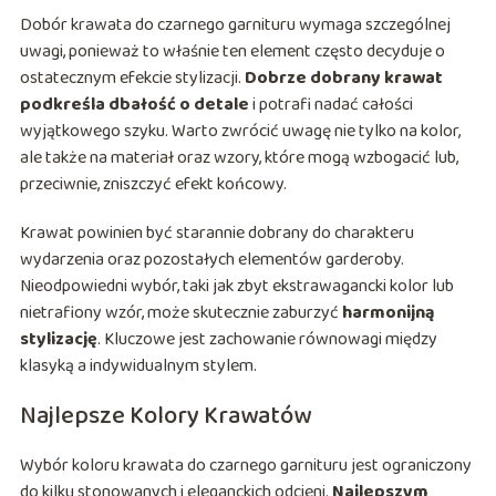
Dobór krawata do czarnego garnituru wymaga szczególnej
uwagi, ponieważ to właśnie ten element często decyduje o
ostatecznym efekcie stylizacji.
Dobrze dobrany krawat
podkreśla dbałość o detale
i potrafi nadać całości
wyjątkowego szyku. Warto zwrócić uwagę nie tylko na kolor,
ale także na materiał oraz wzory, które mogą wzbogacić lub,
przeciwnie, zniszczyć efekt końcowy.
Krawat powinien być starannie dobrany do charakteru
wydarzenia oraz pozostałych elementów garderoby.
Nieodpowiedni wybór, taki jak zbyt ekstrawagancki kolor lub
nietrafiony wzór, może skutecznie zaburzyć
harmonijną
stylizację
. Kluczowe jest zachowanie równowagi między
klasyką a indywidualnym stylem.
Najlepsze Kolory Krawatów
Wybór koloru krawata do czarnego garnituru jest ograniczony
do kilku stonowanych i eleganckich odcieni.
Najlepszym