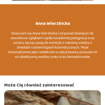
Anna Wierzbicka
Nazywam się Anna Wierzbicka i od ponad dziesięciu lat
zawodowo zgłębiam tajniki świadomej pielęgnacji oraz
wizażu, łącząc pasję do estetyki z rzetelną wiedzą o
składach i technologiach kosmetycznych. Moje
doświadczenie jako redaktorki w sekcji beauty pozwala mi
na obiektywną analizę rynku oraz demaskowanie
marketingowych mitów, które często wprowadzają
konsumentów w błąd. Specjalizuję się w tematach
związanych z dermo-pielęgnacją, zrównoważoną modą
(slow fashion) oraz psychologią koloru wizerunku. Moim
celem jest dostarczanie konkretnych, merytorycznych
Może Cię również zainteresować
wskazówek, które pomagają czytelnikom budować
pewność siebie poprzez autentyczny i przemyślany styl.