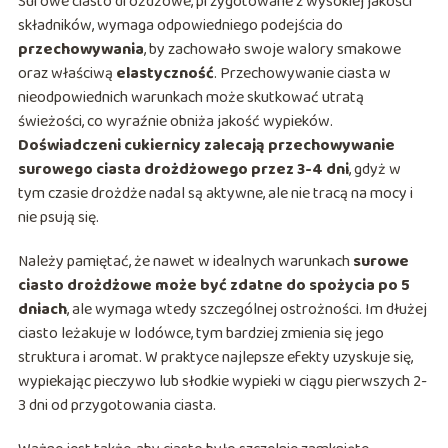
Surowe ciasto drożdżowe, przygotowane z wysokiej jakości
składników, wymaga odpowiedniego podejścia do
przechowywania
, by zachowało swoje walory smakowe
oraz właściwą
elastyczność
. Przechowywanie ciasta w
nieodpowiednich warunkach może skutkować utratą
świeżości, co wyraźnie obniża jakość wypieków.
Doświadczeni cukiernicy zalecają przechowywanie
surowego ciasta drożdżowego przez 3-4 dni
, gdyż w
tym czasie drożdże nadal są aktywne, ale nie tracą na mocy i
nie psują się.
Należy pamiętać, że nawet w idealnych warunkach
surowe
ciasto drożdżowe może być zdatne do spożycia po 5
dniach
, ale wymaga wtedy szczególnej ostrożności. Im dłużej
ciasto leżakuje w lodówce, tym bardziej zmienia się jego
struktura i aromat. W praktyce najlepsze efekty uzyskuje się,
wypiekając pieczywo lub słodkie wypieki w ciągu pierwszych 2-
3 dni od przygotowania ciasta.