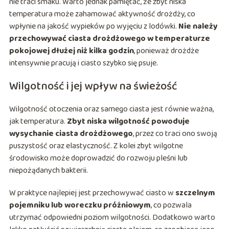
nie traci smaku. Warto jednak pamiętać, że zbyt niska
temperatura może zahamować aktywność drożdży, co
wpłynie na jakość wypieków po wyjęciu z lodówki.
Nie należy
przechowywać ciasta drożdżowego w temperaturze
pokojowej dłużej niż kilka godzin
, ponieważ drożdże
intensywnie pracują i ciasto szybko się psuje.
Wilgotność i jej wpływ na świeżość
Wilgotność otoczenia oraz samego ciasta jest równie ważna,
jak temperatura.
Zbyt niska wilgotność powoduje
wysychanie ciasta drożdżowego
, przez co traci ono swoją
puszystość oraz elastyczność. Z kolei zbyt wilgotne
środowisko może doprowadzić do rozwoju pleśni lub
niepożądanych bakterii.
W praktyce najlepiej jest przechowywać ciasto w
szczelnym
pojemniku lub woreczku próżniowym
, co pozwala
utrzymać odpowiedni poziom wilgotności. Dodatkowo warto