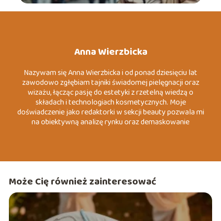
Anna Wierzbicka
Nazywam się Anna Wierzbicka i od ponad dziesięciu lat
zawodowo zgłębiam tajniki świadomej pielęgnacji oraz
wizażu, łącząc pasję do estetyki z rzetelną wiedzą o
składach i technologiach kosmetycznych. Moje
doświadczenie jako redaktorki w sekcji beauty pozwala mi
na obiektywną analizę rynku oraz demaskowanie
marketingowych mitów, które często wprowadzają
konsumentów w błąd. Specjalizuję się w tematach
związanych z dermo-pielęgnacją, zrównoważoną modą
(slow fashion) oraz psychologią koloru wizerunku. Moim
celem jest dostarczanie konkretnych, merytorycznych
Może Cię również zainteresować
wskazówek, które pomagają czytelnikom budować
pewność siebie poprzez autentyczny i przemyślany styl.