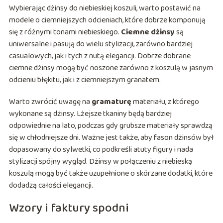
Wybierając dżinsy do niebieskiej koszuli, warto postawić na
modele o ciemniejszych odcieniach, które dobrze komponują
się z różnymi tonami niebieskiego.
Ciemne dżinsy
są
uniwersalne i pasują do wielu stylizacji, zarówno bardziej
casualowych, jak i tych z nutą elegancji. Dobrze dobrane
ciemne dżinsy mogą być noszone zarówno z koszulą w jasnym
odcieniu błękitu, jak i z ciemniejszym granatem.
Warto zwrócić uwagę na
gramaturę
materiału, z którego
wykonane są dżinsy. Lżejsze tkaniny będą bardziej
odpowiednie na lato, podczas gdy grubsze materiały sprawdzą
się w chłodniejsze dni. Ważne jest także, aby fason dżinsów był
dopasowany do sylwetki, co podkreśli atuty figury i nada
stylizacji spójny wygląd. Dżinsy w połączeniu z niebieską
koszulą mogą być także uzupełnione o skórzane dodatki, które
dodadzą całości elegancji.
Wzory i faktury spodni