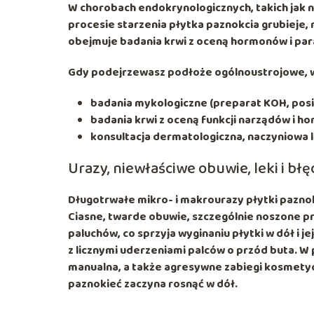
W
chorobach endokrynologicznych
, takich ja
procesie starzenia płytka paznokcia grubieje, 
obejmuje badania krwi z oceną hormonów i pa
Gdy podejrzewasz podłoże ogólnoustrojowe, 
badania mykologiczne
(preparat KOH, posi
badania krwi z oceną funkcji narządów i h
konsultacja
dermatologiczna
, naczyniowa 
Urazy, niewłaściwe obuwie, leki i bł
Długotrwałe
mikro- i makrourazy płytki pazno
Ciasne, twarde obuwie, szczególnie noszone pr
paluchów, co sprzyja wyginaniu płytki w dół i 
z licznymi uderzeniami palców o przód buta. W
manualna, a także agresywne zabiegi kosmety
paznokieć zaczyna rosnąć w dół.