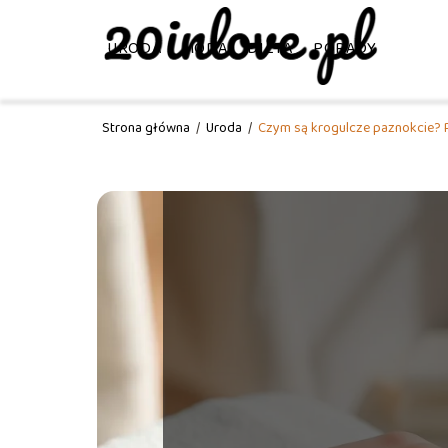
URODA
MODA
DIETA
PORADY
Strona główna
/
Uroda
/
Czym są krogulcze paznokcie? P