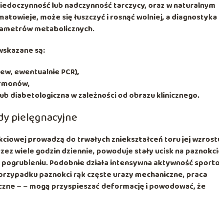
k niedoczynność lub nadczynność tarczycy, oraz w naturalnym
matowieje, może się łuszczyć i rosnąć wolniej, a diagnostyka
rametrów metabolicznych.
wskazane są:
ew, ewentualnie PCR),
ormonów,
lub diabetologiczna w zależności od obrazu klinicznego.
ędy pielęgnacyjne
kciowej
prowadzą do trwałych zniekształceń toru jej wzrost
zez wiele godzin dziennie, powoduje stały ucisk na paznokc
jej pogrubieniu. Podobnie działa intensywna aktywność spor
 przypadku paznokci rąk częste urazy mechaniczne, praca
czne –
– mogą przyspieszać deformację i powodować, że