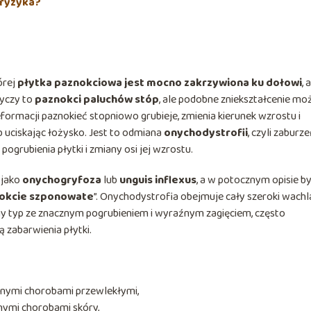
 ryzyka?
órej
płytka paznokciowa jest mocno zakrzywiona ku dołowi
, 
tyczy to
paznokci paluchów stóp
, ale podobne zniekształcenie mo
eformacji paznokieć stopniowo grubieje, zmienia kierunek wzrostu i
ub uciskając łożysko. Jest to odmiana
onychodystrofii
, czyli zaburz
ogrubienia płytki i zmiany osi jej wzrostu.
 jako
onychogryfoza
lub
unguis inflexus
, a w potocznym opisie 
okcie szponowate
”. Onychodystrofia obejmuje cały szeroki wachl
lny typ ze znacznym pogrubieniem i wyraźnym zagięciem, często
ną zabarwienia płytki.
nnymi chorobami przewlekłymi,
nnymi chorobami skóry,