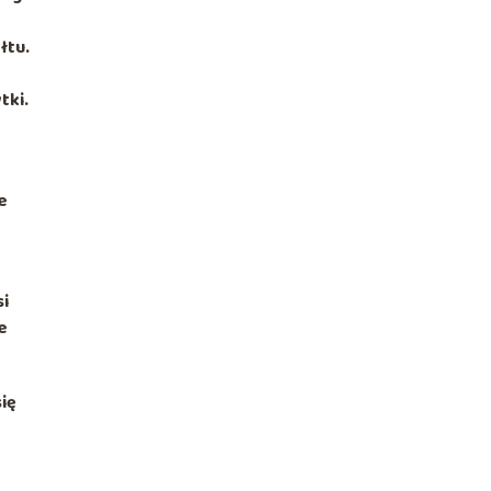
łtu.
tki.
e
si
e
się