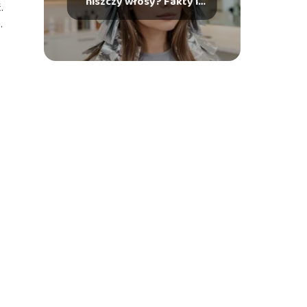
niszczy włosy? Fakty i
.
mity
.