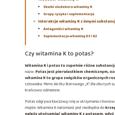
Skutki niedoboru witaminy K
Grupy ryzyka i suplementacja
Interakcje witaminy K z innymi substanc
Antagoniści witaminy K
Suplementacja witaminą D3 i K2
Czy witamina K to potas?
Witamina K i potas to zupełnie różne substanc
nazw.
Potas jest pierwiastkiem chemicznym, o
witamina K to grupa związków organicznych ro
człowieka. Mimo skrótu literowego „K” dla obu tych s
krańcowo odmienne.
Potas odgrywa kluczową rolę w utrzymaniu równowa
mięśni. Witamina K natomiast jest niezbędna do
krzep
należy utożsamiać witaminy K z potasem, gdyż