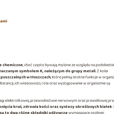
jami
je chemiczne
, choć często bywają mylone ze względu na podobień
znaczanym symbolem K, należącym do grupy metali
. Z kolei
zpuszczalnych w tłuszczach
, które pełnią istotne funkcje w organ
ubstancji, ich właściwości, rola oraz występowanie w organizmie są
gi elektrolitowej, przewodnictwie nerwowym oraz prawidłowej pra
nięcia krwi, zdrowia kości oraz syntezy określonych białek
.
 są to dwa różne składniki odżywcze
wymagające osobnej