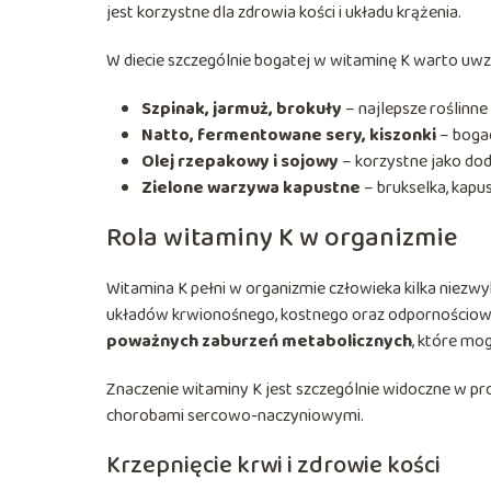
jest korzystne dla zdrowia kości i układu krążenia.
W diecie szczególnie bogatej w witaminę K warto uwz
Szpinak, jarmuż, brokuły
– najlepsze roślinne 
Natto, fermentowane sery, kiszonki
– boga
Olej rzepakowy i sojowy
– korzystne jako dod
Zielone warzywa kapustne
– brukselka, kapus
Rola witaminy K w organizmie
Witamina K pełni w organizmie człowieka kilka niezwy
układów krwionośnego, kostnego oraz odpornościo
poważnych zaburzeń metabolicznych
, które mo
Znaczenie witaminy K jest szczególnie widoczne w p
chorobami sercowo-naczyniowymi.
Krzepnięcie krwi i zdrowie kości