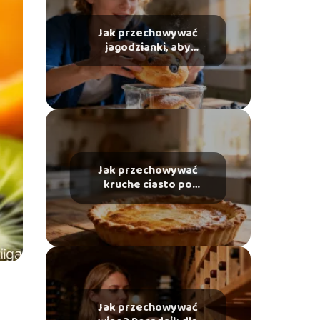
Jak przechowywać
jagodzianki, aby
pozostały świeże?
Jak przechowywać
kruche ciasto po
upieczeniu, aby było
świeże?
Jak przechowywać