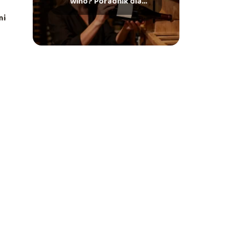
wino? Poradnik dla
początkujących
mi