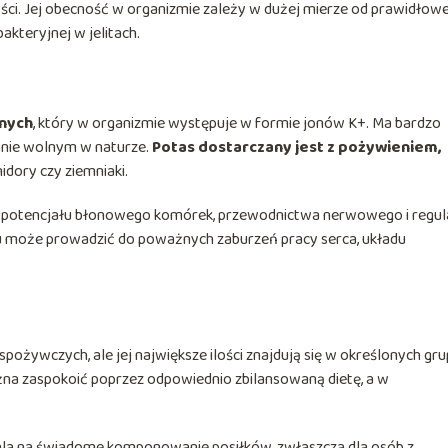
ości. Jej obecność w organizmie zależy w dużej mierze od prawidłow
akteryjnej w jelitach.
znych
, który w organizmie występuje w formie jonów K+. Ma bardzo
anie wolnym w naturze.
Potas dostarczany jest z pożywieniem,
midory czy ziemniaki.
a potencjału błonowego komórek, przewodnictwa nerwowego i regula
u może prowadzić do poważnych zaburzeń pracy serca, układu
pożywczych, ale jej największe ilości znajdują się w określonych gr
a zaspokoić poprzez odpowiednio zbilansowaną dietę, a w
la na świadome komponowanie posiłków, zwłaszcza dla osób z