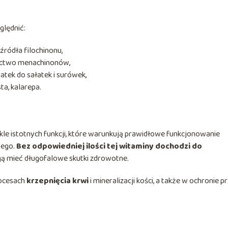
ględnić:
źródła filochinonu,
ctwo menachinonów,
atek do sałatek i surówek,
ta, kalarepa.
kle istotnych funkcji, które warunkują prawidłowe funkcjonowanie
wego.
Bez odpowiedniej ilości tej witaminy dochodzi do
gą mieć długofalowe skutki zdrowotne.
rocesach
krzepnięcia krwi
i mineralizacji kości, a także w ochronie p