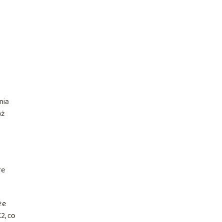
nia
aż
re
że
2, co