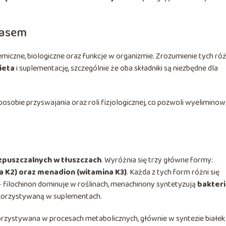
tasem
emiczne, biologiczne oraz funkcje w organizmie. Zrozumienie tych róż
ieta
i suplementację, szczególnie że oba składniki są niezbędne dla
posobie przyswajania oraz roli fizjologicznej, co pozwoli wyelimino
zpuszczalnych w tłuszczach
. Wyróżnia się trzy główne formy:
a K2) oraz menadion (witamina K3)
. Każda z tych form różni się
ilochinon dominuje w roślinach, menachinony syntetyzują
bakter
ykorzystywaną w suplementach.
rzystywana w procesach metabolicznych, głównie w syntezie białek