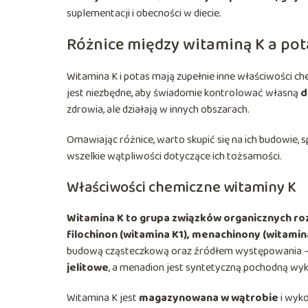
suplementacji i obecności w diecie.
Różnice między witaminą K a po
Witamina K i potas mają zupełnie inne właściwości ch
jest niezbędne, aby świadomie kontrolować własną
d
zdrowia, ale działają w innych obszarach.
Omawiając różnice, warto skupić się na ich budowie, s
wszelkie wątpliwości dotyczące ich tożsamości.
Właściwości chemiczne witaminy K
Witamina K to grupa związków organicznych ro
filochinon (witamina K1), menachinony (witamin
budową cząsteczkową oraz źródłem występowania – f
jelitowe
, a menadion jest syntetyczną pochodną w
Witamina K jest
magazynowana w wątrobie
i wyko