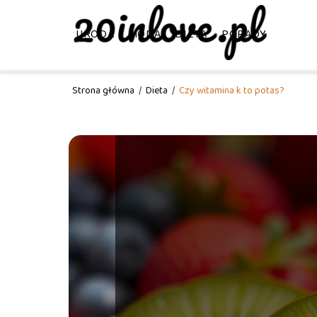
URODA
MODA
DIETA
PORADY
Strona główna
/
Dieta
/
Czy witamina k to potas?