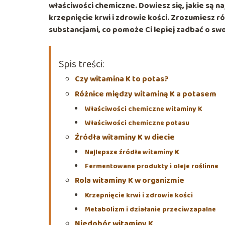
właściwości chemiczne. Dowiesz się, jakie są n
krzepnięcie krwi i zdrowie kości. Zrozumiesz ró
substancjami, co pomoże Ci lepiej zadbać o sw
Spis treści:
Czy witamina K to potas?
Różnice między witaminą K a potasem
Właściwości chemiczne witaminy K
Właściwości chemiczne potasu
Źródła witaminy K w diecie
Najlepsze źródła witaminy K
Fermentowane produkty i oleje roślinne
Rola witaminy K w organizmie
Krzepnięcie krwi i zdrowie kości
Metabolizm i działanie przeciwzapalne
Niedobór witaminy K