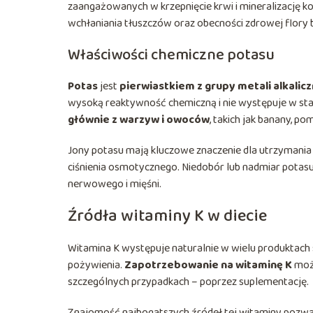
zaangażowanych w krzepnięcie krwi i mineralizację k
wchłaniania tłuszczów oraz obecności zdrowej flory b
Właściwości chemiczne potasu
Potas
jest
pierwiastkiem z grupy metali alkalic
wysoką reaktywność chemiczną i nie występuje w st
głównie z warzyw i owoców
, takich jak banany, po
Jony potasu mają kluczowe znaczenie dla utrzymani
ciśnienia osmotycznego. Niedobór lub nadmiar potas
nerwowego i mięśni.
Źródła witaminy K w diecie
Witamina K występuje naturalnie w wielu produktach s
pożywienia.
Zapotrzebowanie na witaminę K
możn
szczególnych przypadkach – poprzez suplementację.
Znajomość najbogatszych źródeł tej witaminy pozwa