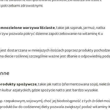
i potrzebami zdrowotnymi.
emnozielone warzywa liściaste
, takie jak szpinak, jarmuż, natka
warzyw pozwala pokryć dzienne zapotrzebowanie na witaminę K u
) jest dostarczana w mniejszych ilościach poprzez produkty pochodze
 diecie roślinnej szczególnie ważne jest dbanie o odpowiednią pod
inne
rodukty spożywcze
, takie jak natto (sfermentowana soja), niektó
h kultur azjatyckich, gdzie spożycie natto jest bardzo wysokie.
np. rzepakowym, sojowym), choć jej biodostępność z tych źródeł mo
produktów do codziennej diety pozwala zwiększyć podaż witaminy K