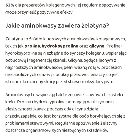
63%
dla preparatów kolagenowych, jej regularne spożywanie
może przynieść pozytywne efekty.
Jakie aminokwasy zawiera żelatyna?
Żelatyna to źródło kluczowych aminokwasów kolagenowych,
takich jak
prolina
,
hydroksyprolina
oraz
glicyna
. Prolina i
hydroksyprolina są niezbędne do syntezy kolagenu, wspierając
odbudowę i regenerację tkanek. Glicyna, będąca jednym z
najprostszych aminokwasów, pełni ważną rolę w procesach
metabolicznych oraz w produkcji przeciwutleniaczy, co jest
istotne dla ochrony skóry przed stresem oksydacyjnym.
Aminokwasy te wspierają także zdrowie stawów, chrząstek i
kości. Prolina i hydroksyprolina pomagają w utrzymaniu
elastyczności tkanek, podczas gdy glicyna działa
przeciwzapalnie, co jest korzystne dla osób borykających się z
problemami stawowymi. Regularne spożywanie żelatyny
dostarcza organizmowi tych niezbędnych składników,