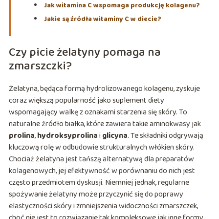
Jak witamina C wspomaga produkcję kolagenu?
Jakie są źródła witaminy C w diecie?
Czy picie żelatyny pomaga na
zmarszczki?
Żelatyna, będąca formą hydrolizowanego kolagenu, zyskuje
coraz większą popularność jako suplement diety
wspomagający walkę z oznakami starzenia się skóry. To
naturalne źródło białka, które zawiera takie aminokwasy jak
prolina
,
hydroksyprolina
i
glicyna
. Te składniki odgrywają
kluczową rolę w odbudowie strukturalnych włókien skóry.
Chociaż żelatyna jest tańszą alternatywą dla preparatów
kolagenowych, jej efektywność w porównaniu do nich jest
często przedmiotem dyskusji. Niemniej jednak, regularne
spożywanie żelatyny może przyczynić się do poprawy
elastyczności skóry i zmniejszenia widoczności zmarszczek,
choć nie jest to rozwiązanie tak kompleksowe jak inne formy