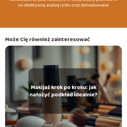
na obiektywną analizę rynku oraz demaskowanie
marketingowych mitów, które często wprowadzają
konsumentów w błąd. Specjalizuję się w tematach
związanych z dermo-pielęgnacją, zrównoważoną modą
(slow fashion) oraz psychologią koloru wizerunku. Moim
celem jest dostarczanie konkretnych, merytorycznych
Może Cię również zainteresować
wskazówek, które pomagają czytelnikom budować
pewność siebie poprzez autentyczny i przemyślany styl.
Makijaż krok po kroku: jak
nałożyć podkład idealnie?