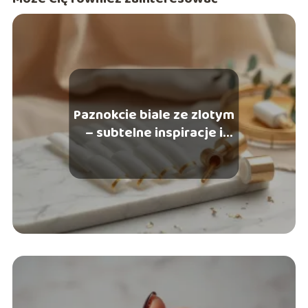
pewność siebie poprzez autentyczny i przemyślany styl.
Paznokcie biale ze zlotym
– subtelne inspiracje i
pomysły