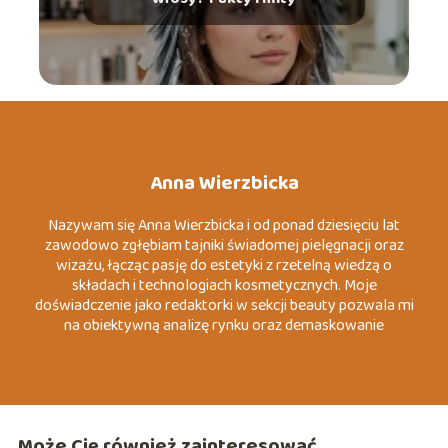
Anna Wierzbicka
Nazywam się Anna Wierzbicka i od ponad dziesięciu lat
zawodowo zgłębiam tajniki świadomej pielęgnacji oraz
wizażu, łącząc pasję do estetyki z rzetelną wiedzą o
składach i technologiach kosmetycznych. Moje
doświadczenie jako redaktorki w sekcji beauty pozwala mi
na obiektywną analizę rynku oraz demaskowanie
marketingowych mitów, które często wprowadzają
konsumentów w błąd. Specjalizuję się w tematach
związanych z dermo-pielęgnacją, zrównoważoną modą
(slow fashion) oraz psychologią koloru wizerunku. Moim
celem jest dostarczanie konkretnych, merytorycznych
Może Cię również zainteresować
wskazówek, które pomagają czytelnikom budować