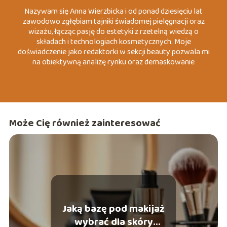
Nazywam się Anna Wierzbicka i od ponad dziesięciu lat
zawodowo zgłębiam tajniki świadomej pielęgnacji oraz
wizażu, łącząc pasję do estetyki z rzetelną wiedzą o
składach i technologiach kosmetycznych. Moje
doświadczenie jako redaktorki w sekcji beauty pozwala mi
na obiektywną analizę rynku oraz demaskowanie
marketingowych mitów, które często wprowadzają
konsumentów w błąd. Specjalizuję się w tematach
związanych z dermo-pielęgnacją, zrównoważoną modą
(slow fashion) oraz psychologią koloru wizerunku. Moim
celem jest dostarczanie konkretnych, merytorycznych
Może Cię również zainteresować
wskazówek, które pomagają czytelnikom budować
pewność siebie poprzez autentyczny i przemyślany styl.
Jaką bazę pod makijaż
wybrać dla skóry