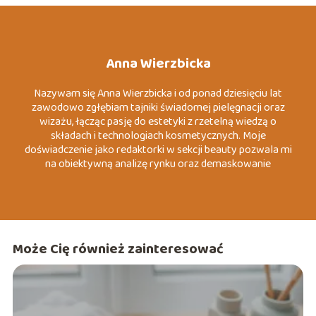
Anna Wierzbicka
Nazywam się Anna Wierzbicka i od ponad dziesięciu lat
zawodowo zgłębiam tajniki świadomej pielęgnacji oraz
wizażu, łącząc pasję do estetyki z rzetelną wiedzą o
składach i technologiach kosmetycznych. Moje
doświadczenie jako redaktorki w sekcji beauty pozwala mi
na obiektywną analizę rynku oraz demaskowanie
marketingowych mitów, które często wprowadzają
konsumentów w błąd. Specjalizuję się w tematach
związanych z dermo-pielęgnacją, zrównoważoną modą
(slow fashion) oraz psychologią koloru wizerunku. Moim
celem jest dostarczanie konkretnych, merytorycznych
Może Cię również zainteresować
wskazówek, które pomagają czytelnikom budować
pewność siebie poprzez autentyczny i przemyślany styl.