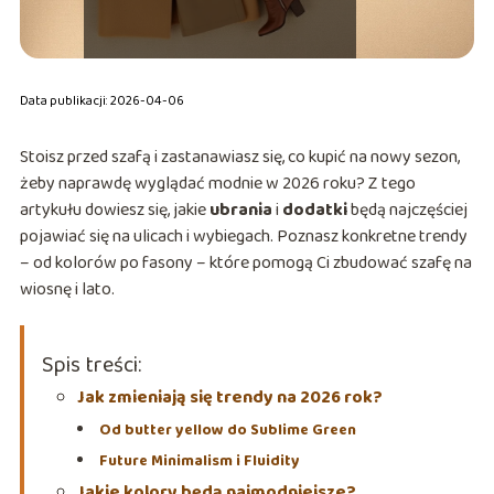
Data publikacji: 2026-04-06
Stoisz przed szafą i zastanawiasz się, co kupić na nowy sezon,
żeby naprawdę wyglądać modnie w 2026 roku? Z tego
artykułu dowiesz się, jakie
ubrania
i
dodatki
będą najczęściej
pojawiać się na ulicach i wybiegach. Poznasz konkretne trendy
– od kolorów po fasony – które pomogą Ci zbudować szafę na
wiosnę i lato.
Spis treści:
Jak zmieniają się trendy na 2026 rok?
Od butter yellow do Sublime Green
Future Minimalism i Fluidity
Jakie kolory będą najmodniejsze?