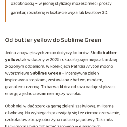
ozdobnością – w jednej stylizacji możesz mieć i prosty
garnitur, i biżuterię w kształcie węża lub kwiatów 3D.
Od butter yellow do Sublime Green
Jedna z największych zmian dotyczy kolorów. Słodki
butter
yellow
, tak widoczny w 2025 roku, ustępuje miejsca bardziej
złożonym odcieniom. W kolekcjach Patrizia Aryton mocno
wybrzmiewa
Sublime Green
– intensywna zieleń
inspirowana tropikami, zestawiana z beżem, miodem,
granatem i czernią. To barwa, która od razu nadaje stylizacji
energii, a jednocześnie nie męczy wzroku.
Obok niej widać szeroką gamę zieleni: szałwiową, militarną,
oliwkową. Na wybiegach przewijały się też ciemne czerwienie,
czekoladowe brązy, oberżyna i odcień jagodowy. Taki miks
barw można było zobaczyć zarówno w eleganckich