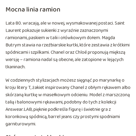
Mocna linia ramion
Lata 80. wracają, ale w nowej, wysmakowanej postaci. Saint
Laurent pokazuje sukienki z wyraźnie zaznaczonymi
ramionami, paskiem w talii i ołówkowym dołem. Magda
Butrym stawia na rzeźbiarskie kurtki, które zestawia z krótkimi
spódnicami i szpilkami. Chanel oraz Chloé proponują miększą
wersję – ramiona nadal są obecne, ale zatopione w lejących
tkaninach.
W codziennych stylizacjach możesz sięgnąć po marynarkę o
kroju litery T, żakiet inspirowany Chanel z obłym rękawem albo
skórzaną kurtkę w masełkowym odcieniu. Model z marszczoną
talią i balonowymi rękawami, podobny do tych z kolekcji
Answear.LAB, pięknie podkreśla figurę i świetnie gra z
koronkową spódnicą, barrel jeans czy prostymi spodniami
garniturowymi.