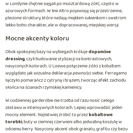
w Londynie chętnie sięgali po musztardową żółć, często w
ażurowych formach. W linii Altro pojawiają się przestrzenne,
plecione struktury, które nadają miękkim sukienkom i swetrom
lekko boho charakter, ale w dopracowanej, miejskiej wersji.
Mocne akcenty koloru
Obok spokojnej bazy na wybiegach króluje
dopamine
dressing
, czyli budowanie stylizacji na kontrastowych,
nasyconych kolorach. U Loewe połączenie żółci z kobaltem
wyglądało jak wizualna deklaracja pewności siebie. Ferragamo
łączyło pomarańcz z cytryną i brązem, tworząc efekt zachodu
słońca na ścianach rzymskiej kamienicy.
W codziennej garderobie nie trzeba od razu nosić całego
zestawu w intensywnych kolorach. Lepiej wprowadzić jeden
mocny element. Najłatwiej zrobić to przez
kobaltowe
torebki
, buty w ciemnej czerwieni albo jedwabną koszulę w
odcieniu berry. Nasycony akcent obok granatu, grafitu czy beżu