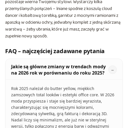
pozostaje wierna Twojemu stylowi. Wystarczy kilka
przemyślanych połączeń – lniane spodnie z koszulą cloud
dancer i kobaltową torebką, garnitur z mocnymi ramionami z
apaszką w odcieniu ochry, jedwabny komplet z jedną skórzaną
warstwą – żeby ubrania, które już masz, zaczęły grać w
zupełnie nowy sposób.
FAQ – najczęściej zadawane pytania
Jakie są główne zmiany w trendach mody
na 2026 rok w porównaniu do roku 2025?
Rok 2025 należał do butter yellow, miękkich
zamszowych total looków i estetyki office core. W 2026
moda przyspiesza i staje się bardziej wyrazista,
charakteryzując się mocniejszymi kolorami,
zdecydowaną sylwetką, grą fakturą i dekoracją 3D.
Nadal liczy się minimalizm, ale już nie w sterylnej
wersji, tylko połączony z energią barw i odważnymi