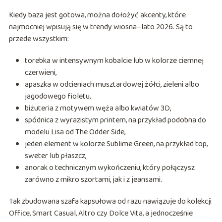
Kiedy baza jest gotowa, można dołożyć akcenty, które
najmocniej wpisują się w trendy wiosna–lato 2026. Są to
przede wszystkim:
torebka w intensywnym kobalcie lub w kolorze ciemnej
czerwieni,
apaszka w odcieniach musztardowej żółci, zieleni albo
jagodowego fioletu,
biżuteria z motywem węża albo kwiatów 3D,
spódnica z wyrazistym printem, na przykład podobna do
modelu Lisa od The Odder Side,
jeden element w kolorze Sublime Green, na przykład top,
sweter lub płaszcz,
anorak o technicznym wykończeniu, który połączysz
zarówno z mikro szortami, jak i z jeansami.
Tak zbudowana szafa kapsułowa od razu nawiązuje do kolekcji
Office, Smart Casual, Altro czy Dolce Vita, a jednocześnie