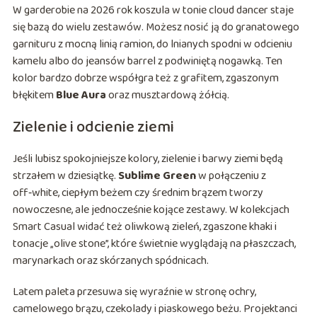
W garderobie na 2026 rok koszula w tonie cloud dancer staje
się bazą do wielu zestawów. Możesz nosić ją do granatowego
garnituru z mocną linią ramion, do lnianych spodni w odcieniu
kamelu albo do jeansów barrel z podwiniętą nogawką. Ten
kolor bardzo dobrze współgra też z grafitem, zgaszonym
błękitem
Blue Aura
oraz musztardową żółcią.
Zielenie i odcienie ziemi
Jeśli lubisz spokojniejsze kolory, zielenie i barwy ziemi będą
strzałem w dziesiątkę.
Sublime Green
w połączeniu z
off‑white, ciepłym beżem czy średnim brązem tworzy
nowoczesne, ale jednocześnie kojące zestawy. W kolekcjach
Smart Casual widać też oliwkową zieleń, zgaszone khaki i
tonacje „olive stone”, które świetnie wyglądają na płaszczach,
marynarkach oraz skórzanych spódnicach.
Latem paleta przesuwa się wyraźnie w stronę ochry,
camelowego brązu, czekolady i piaskowego beżu. Projektanci