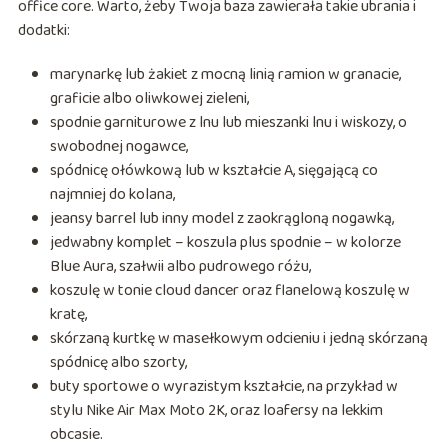
office core. Warto, żeby Twoja baza zawierała takie ubrania i
dodatki:
marynarkę lub żakiet z mocną linią ramion w granacie,
graficie albo oliwkowej zieleni,
spodnie garniturowe z lnu lub mieszanki lnu i wiskozy, o
swobodnej nogawce,
spódnicę ołówkową lub w kształcie A, sięgającą co
najmniej do kolana,
jeansy barrel lub inny model z zaokrągloną nogawką,
jedwabny komplet – koszula plus spodnie – w kolorze
Blue Aura, szałwii albo pudrowego różu,
koszulę w tonie cloud dancer oraz flanelową koszulę w
kratę,
skórzaną kurtkę w masełkowym odcieniu i jedną skórzaną
spódnicę albo szorty,
buty sportowe o wyrazistym kształcie, na przykład w
stylu Nike Air Max Moto 2K, oraz loafersy na lekkim
obcasie.