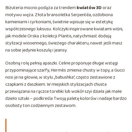
Biżuteria mocno podąża za trendem
kwiatów 3D
oraz
motywu węża. Złota bransoletka Serpentéa, ozdobiona
kamieniami i cyrkoniami, świetnie wpisuje się w estetykę
współczesnego luksusu. Kolczyki inspirowane kwiatami wiśni,
jak modele Orska z kolekcji Plantis, natychmiast dodają
stylizacji wiosennego, świeżego charakteru, nawet jeśli masz
na sobie jedynie koszulę i jeansy.
Osobną rolę pełnią apaszki. Celine proponuje długie wstęgi
przypominające szarfy, Hermès zmienia chusty w topy, a Gucci
nosi je na głowie, w stylu „babushka”, często zestawione z
czapkami z daszkiem. W miejskich stylizacjach chusta
przewiązana na rączce torebki lub wokół szyi działa jak małe
dzieło sztuki – podkreśla Twoją paletę kolorów i nadaje bardzo
osobisty ton codziennym zestawom.