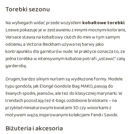
Torebki sezonu
Na wybiegach widać przede wszystkim
kobaltowe torebki
.
Loewe pokazuje je w zestawieniu z innymi mocnymi kolorami,
Versace stawia na kobaltowy clutch do mini w tym samym
odcieniu, a Victoria Beckham używa tej barwy jako
kontrapunktu dla garniturów nude. W praktyce oznacza to, że
jedna torebka w intensywnym kobalcie potrafi „ustawić” całą
garderobę.
Drugim, bardzo silnym nurtem są wydłużone formy. Modele
typu gondola, jak Elongé Gondola Bag MAKO, pasują do
lnianych spodni, jeansów, ale też do klasycznej marynarki. W
trendach pozostają też it‑bags ozdobione brelokami – na
przykład miniaturowymi kwiatami 3D czy wisiorkami z
motywem węża, inspirowanymi kolekcjami Fendi i Savicki.
Biżuteria i akcesoria