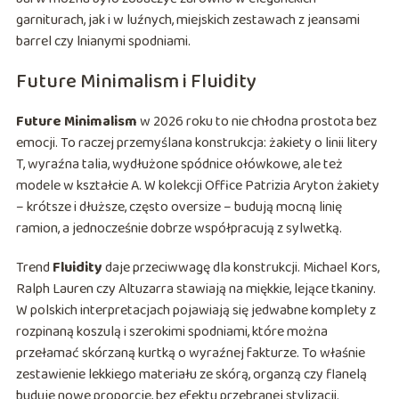
garniturach, jak i w luźnych, miejskich zestawach z jeansami
barrel czy lnianymi spodniami.
Future Minimalism i Fluidity
Future Minimalism
w 2026 roku to nie chłodna prostota bez
emocji. To raczej przemyślana konstrukcja: żakiety o linii litery
T, wyraźna talia, wydłużone spódnice ołówkowe, ale też
modele w kształcie A. W kolekcji Office Patrizia Aryton żakiety
– krótsze i dłuższe, często oversize – budują mocną linię
ramion, a jednocześnie dobrze współpracują z sylwetką.
Trend
Fluidity
daje przeciwwagę dla konstrukcji. Michael Kors,
Ralph Lauren czy Altuzarra stawiają na miękkie, lejące tkaniny.
W polskich interpretacjach pojawiają się jedwabne komplety z
rozpinaną koszulą i szerokimi spodniami, które można
przełamać skórzaną kurtką o wyraźnej fakturze. To właśnie
zestawienie lekkiego materiału ze skórą, organzą czy flanelą
buduje nowe proporcje, bez efektu przebranej stylizacji.