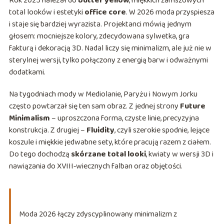
Rok 2025 należał do
butter yellow
, miękkich zamszowych
total looków i estetyki
office core
. W 2026 moda przyspiesza
i staje się bardziej wyrazista. Projektanci mówią jednym
głosem: mocniejsze kolory, zdecydowana sylwetka, gra
fakturą i dekoracją 3D. Nadal liczy się minimalizm, ale już nie w
sterylnej wersji, tylko połączony z energią barw i odważnymi
dodatkami.
Na tygodniach mody w Mediolanie, Paryżu i Nowym Jorku
często powtarzał się ten sam obraz. Z jednej strony
Future
Minimalism
– uproszczona forma, czyste linie, precyzyjna
konstrukcja. Z drugiej –
Fluidity
, czyli szerokie spodnie, lejące
koszule i miękkie jedwabne sety, które pracują razem z ciałem.
Do tego dochodzą
skórzane total looki
, kwiaty w wersji 3D i
nawiązania do XVIII‑wiecznych falban oraz objętości.
Moda 2026 łączy zdyscyplinowany minimalizm z