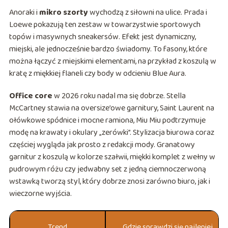
Anoraki i
mikro szorty
wychodzą z siłowni na ulice. Prada i
Loewe pokazują ten zestaw w towarzystwie sportowych
topów i masywnych sneakersów. Efekt jest dynamiczny,
miejski, ale jednocześnie bardzo świadomy. To fasony, które
można łączyć z miejskimi elementami, na przykład z koszulą w
kratę z miękkiej flaneli czy body w odcieniu Blue Aura.
Office core
w 2026 roku nadal ma się dobrze. Stella
McCartney stawia na oversize’owe garnitury, Saint Laurent na
ołówkowe spódnice i mocne ramiona, Miu Miu podtrzymuje
modę na krawaty i okulary „zerówki”. Stylizacja biurowa coraz
częściej wygląda jak prosto z redakcji mody. Granatowy
garnitur z koszulą w kolorze szałwii, miękki komplet z wełny w
pudrowym różu czy jedwabny set z jedną ciemnoczerwoną
wstawką tworzą styl, który dobrze znosi zarówno biuro, jak i
wieczorne wyjścia.
Trend
Gdzie sprawdzi się najlepiej