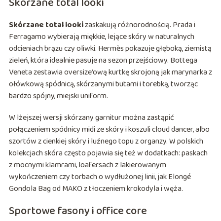
Skórzane total looki
Skórzane total looki
zaskakują różnorodnością. Prada i
Ferragamo wybierają miękkie, lejące skóry w naturalnych
odcieniach brązu czy oliwki. Hermès pokazuje głęboką, ziemistą
zieleń, która idealnie pasuje na sezon przejściowy. Bottega
Veneta zestawia oversize’ową kurtkę skrojoną jak marynarka z
ołówkową spódnicą, skórzanymi butami i torebką, tworząc
bardzo spójny, miejski uniform.
W lżejszej wersji skórzany garnitur można zastąpić
połączeniem spódnicy midi ze skóry i koszuli cloud dancer, albo
szortów z cienkiej skóry i luźnego topu z organzy. W polskich
kolekcjach skóra często pojawia się też w dodatkach: paskach
z mocnymi klamrami, loafersach z lakierowanym
wykończeniem czy torbach o wydłużonej linii, jak Elongé
Gondola Bag od MAKO z tłoczeniem krokodyla i węża.
Sportowe fasony i office core