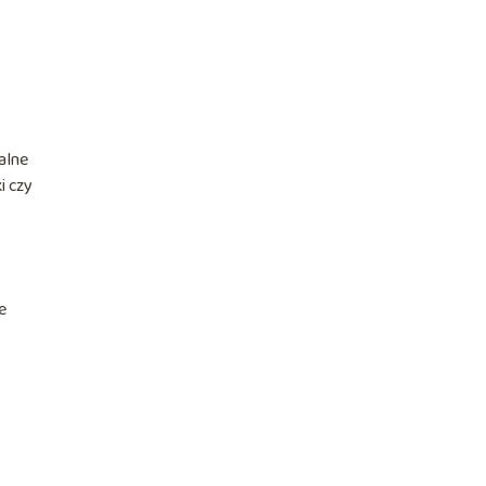
alne
i czy
e