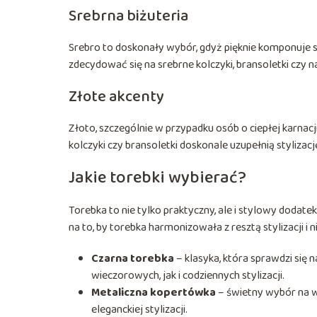
Srebrna biżuteria
Srebro to doskonały wybór, gdyż pięknie komponuje s
zdecydować się na srebrne kolczyki, bransoletki czy n
Złote akcenty
Złoto, szczególnie w przypadku osób o ciepłej karnacji
kolczyki czy bransoletki doskonale uzupełnią stylizac
Jakie torebki wybierać?
Torebka to nie tylko praktyczny, ale i stylowy dodat
na to, by torebka harmonizowała z resztą stylizacji i 
Czarna torebka
– klasyka, która sprawdzi się 
wieczorowych, jak i codziennych stylizacji.
Metaliczna kopertówka
– świetny wybór na w
eleganckiej stylizacji.