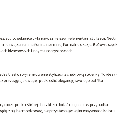
esz, aby to sukienka była najważniejszym elementem stylizacji. Neutr
m rozwiązaniem na formalne i mniej formalne okazje. Beżowe szpilk
iach biznesowych i innych uroczystościach.
odadzą blasku i wyrafinowania stylizacji z chabrową sukienką. To idealn
sz przyciągnąć uwagę i podkreślić elegancję swojego outfitu.
óry może podkreślić jej charakter i dodać elegancji. W przypadku
będą z nią harmonizować, nie przytłaczając jej intensywnego koloru.