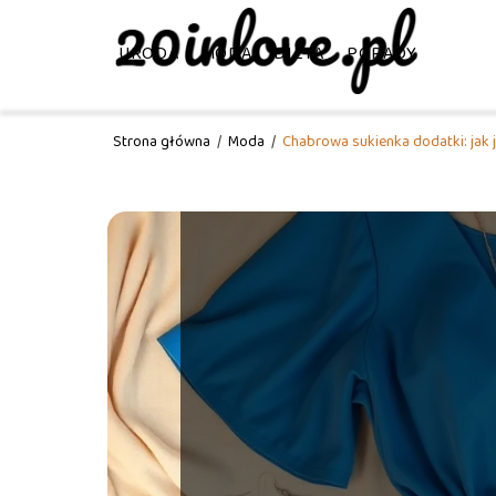
URODA
MODA
DIETA
PORADY
Strona główna
/
Moda
/
Chabrowa sukienka dodatki: jak j