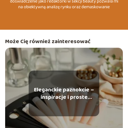
doświadczenie jako redaktorki w sekcji beauty pozwala mi
na obiektywną analizę rynku oraz demaskowanie
marketingowych mitów, które często wprowadzają
konsumentów w błąd. Specjalizuję się w tematach
związanych z dermo-pielęgnacją, zrównoważoną modą
(slow fashion) oraz psychologią koloru wizerunku. Moim
celem jest dostarczanie konkretnych, merytorycznych
Może Cię również zainteresować
wskazówek, które pomagają czytelnikom budować
pewność siebie poprzez autentyczny i przemyślany styl.
Eleganckie paznokcie –
inspiracje i proste
zdobienia